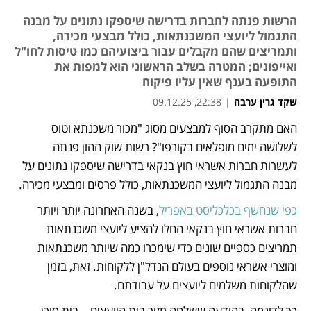
הרשות פנתה לחברות בדרישה שיספקו נתונים על מבנה
התגמול ליועצי המשכנתאות, כולל מבצעי מכירה,
ותמריצים שהם מקבלים עבור ביצועיהם כמו טיסות לחו"ל
ואייפונים; המטרה בשלב הראשוני הוא למפות את
התופעה בענף שאין עליו פיקוח
שקד גרין ערבה
|
22:38, 09.12.25
האם מתקרב הסוף למבצעים מסוג "מכור משכנתא וטוס 
נפתח בכרטיסייה חדשה
נפתח בכרטיסייה חדשה
נפתח בכרטיסייה חדשה
לשלושה ימים מופלאים בקורפו"? רשות שוק ההון פנתה 
לעשרות חברות אשראי חוץ בנקאי בדרישה שיספקו נתונים על 
מבנה התגמול ליועצי המשכנתאות, כולל פרסים ומבצעי מכירה. 
כפי שנחשף בכלכליסט באפריל
, בשנה האחרונה יותר ויותר 
חברות אשראי חוץ בנקאי החלו להציע ליועצי משכנתאות 
תמריצים כספיים שונים כדי שימכרו כמה שיותר משכנתאות 
ומוצרי אשראי נוספים בעולם הנדל"ן ללקוחות. זאת, בזמן 
שהלקוחות משלמים ליועצים על עבודתם. 
כך לדוגמה, בהודעה ששלחה מזור בית היועצים – בית סוכן 