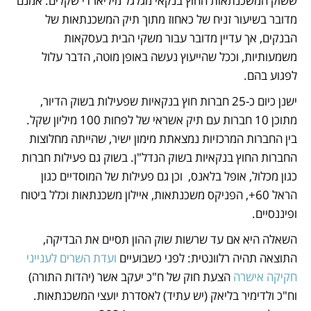
ששוק המשכנתאות החוץ בנקאי מגלגל מיליארדי שקלים. אמנם 
מדובר בשיעור זניח של כאחוז מתוך תיק המשכנתאות של 
הבנקים, אך עדיין מדובר עבור משקי הבית בעסקאות 
משמעותיות, וככל שהייעוץ נעשה באופן מוטה, הדבר עלול 
לפגוע בהם.
ישנן כיום כ-25 חברות חוץ בנקאיות שפעילות בשוק הדיור, 
מתוכן 10 חברות עם תיק אשראי של לפחות 100 מיליון שקל. 
בין החברות המרכזיות נמצאתת מימון ישיר, שהייתה מחלוצות 
החברות החוץ בנקאיות בשוק הנדל"ן. בשוק גם פעילות חברות 
כגון מכלול, אופל בלאנס,  וכן גם פעילות של המוסדיים כגון 
הראל 60+, הפניקס משכנתאות, איילון משכנתאות וכלל ביטוח 
ופיננסיים. 
השאלה היא אם עד שרשות שוק ההון תסיים את הבדיקה, 
התוצאה תהיה רלוונטית: לפני כשבועיים
 ועדת השרים לענייני 
חקיקה אישרה
 הצעת חוק של ח"כ יעקב אשר (יהדות התורה) 
וח"כ ולדימיר בליאק (יש עתיד) לאסדרת יועצי המשכנתאות. 