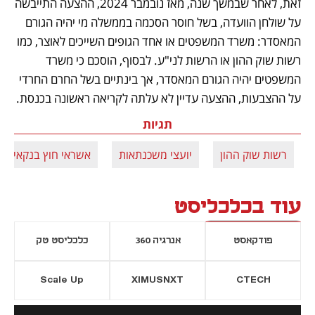
זאת, לאחר שבמשך שנה, מאז נובמבר 2024, ההצעה התייבשה 
על שולחן הוועדה, בשל חוסר הסכמה בממשלה מי יהיה הגורם 
המאסדר: משרד המשפטים או אחד הגופים השייכים לאוצר, כמו 
רשות שוק ההון או הרשות לני"ע. לבסוף, הוסכם כי משרד 
המשפטים יהיה הגורם המאסדר, אך בינתיים בשל החרם החרדי 
על ההצבעות, ההצעה עדיין לא עלתה לקריאה ראשונה בכנסת.
תגיות
רשות שוק ההון
יועצי משכנתאות
אשראי חוץ בנקאי
עוד בכלכליסט
פודקאסט
אנרגיה 360
כלכליסט טק
Scale Up
XIMUSNXT
CTECH
יסייה חדשה
נפתח בכרטיסייה חדשה