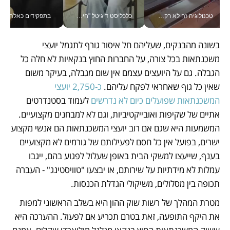
טכנולוגיה זה לא רק בהייטק: גם תעשיית המזון הישראלית מאמצת כלי AI, אוטומציה וניתוח דאטה בזמן אמת
כלכליסט דיגיטל "חינוך הוא המשימה של החיים שלי"_v
בתפקידים כאלה אי אפשר לח
בשונה מהבנקים, שעליהם חל איסור גורף לתגמל יועצי 
משכנתאות בכל צורה, על החברות החוץ בנקאיות לא חלה כל 
הגבלה. גם על היועצים עצמם אין שום מגבלה, בעיקר משום 
שאין כל גוף שאחראי לפקח עליהם. 
כ-2,750 יועצי 
המשכנתאות שפועלים כיום לא נדרשים
 לעמוד בסטנדרטים 
אתיים של שקיפות ואובייקטיביות, וגם לא למבחנים מקצועיים. 
המשמעות היא שגם אם רוב יועצי המשכנתאות הם אנשי מקצוע 
ישרים, בפועל אין כל חסם לפעילותם של גורמים לא מקצועיים 
בענף, שייעצו למשקי הבית באופן שעלול לפגוע בהם, ייגבו 
עמלות לא מידתיות על שירותם, או יבצעו "טוויסטינג" - העברה 
תכופה בין מסלולים, משיקולי הגדלת הכנסות.
מטרת המהלך של רשות שוק ההון היא בשלב הראשוני למפות 
את היקף התופעה, זאת בטרם תכריע אם לפעול. ההערכה היא 