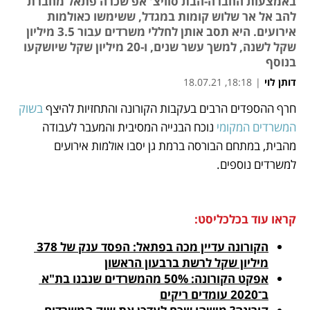
באמצעות החברה-הבת סוויצ' אפ שכרה פתאל מחברת
להב אל אר שלוש קומות במגדל, ששימשו כאולמות
אירועים. היא תסב אותן לחללי משרדים עבור 3.5 מיליון
שקל לשנה, למשך עשר שנים, ו-20 מיליון שקל שיושקעו
בנוסף
דותן לוי
|
18:18, 18.07.21
חרף ההספדים הרבים בעקבות הקורונה והתחזיות להיצף 
בשוק 
נפתח בכרטיסייה חדשה
נפתח בכרטיסייה חדשה
נפתח בכרטיסייה חדשה
נפתח בכרטיסייה חדשה
נפתח בכרטיסייה חדשה
נפתח בכרטיסייה חדשה
המשרדים המקומי 
נוכח הבנייה המסיבית והמעבר לעבודה 
מהבית, במתחם הבורסה ברמת גן יסבו אולמות אירועים 
למשרדים נוספים. 
קראו עוד בכלכליסט:
הקורונה עדיין מכה בפתאל: הפסד ענק של 378 
מיליון שקל לרשת ברבעון הראשון
אפקט הקורונה: 50% מהמשרדים שנבנו בת"א 
ב־2020 עומדים ריקים