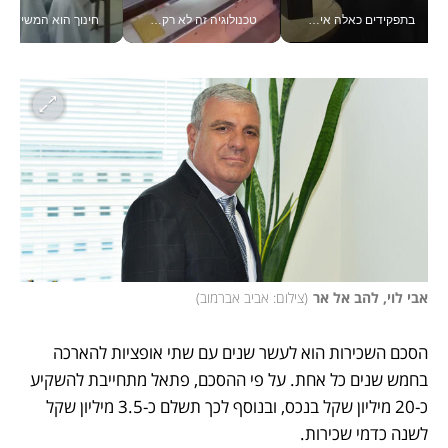
בתפקידים כאלה אי אפשר לחכות: אושרת לוי מניעה השקעות ענק מהטלפון_v
טכנולוגיה זה לא רק בהייטק: גם תעשיית המזון הישראלית מאמצת כלי AI, אוטומציה וניתוח דאטה בזמן אמת
חינוך הוא המש
אבי לוי, להב אל אר
(
צילום: אביב אברמוב
)
הסכם השכירות הוא לעשר שנים עם שתי אופציות להארכה 
בחמש שנים כל אחת. על פי ההסכם, פתאל מתחייבת להשקיע 
כ-20 מיליון שקל בנכס, ובנוסף לכך תשלם כ-3.5 מיליון שקל 
לשנה כדמי שכירות.