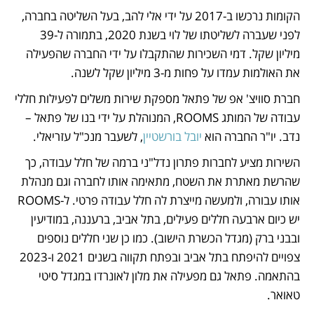
הקומות נרכשו ב-2017 על ידי אלי להב, בעל השליטה בחברה, 
לפני שעברה לשליטתו של לוי בשנת 2020, בתמורה ל-39 
מיליון שקל. דמי השכירות שהתקבלו על ידי החברה שהפעילה 
את האולמות עמדו על פחות מ-3 מיליון שקל לשנה.  
חברת סוויצ' אפ של פתאל מספקת שירות משלים לפעילות חללי 
עבודה של המותג ROOMS, המנוהלת על ידי בנו של פתאל – 
נדב. יו"ר החברה הוא 
יובל בורשטיין
, לשעבר מנכ"ל עזריאלי. 
השירות מציע לחברות פתרון נדל"ני ברמה של חלל עבודה, כך 
שהרשת מאתרת את השטח, מתאימה אותו לחברה וגם מנהלת 
אותו עבורה, ולמעשה מייצרת לה חלל עבודה פרטי. ל-ROOMS 
יש כיום ארבעה חללים פעילים, בתל אביב, ברעננה, במודיעין 
ובבני ברק (מגדל הכשרת הישוב). כמו כן שני חללים נוספים 
צפויים להיפתח בתל אביב ובפתח תקווה בשנים 2021 ו-2023 
בהתאמה. פתאל גם מפעילה את מלון לאונרדו במגדל סיטי 
טאואר.