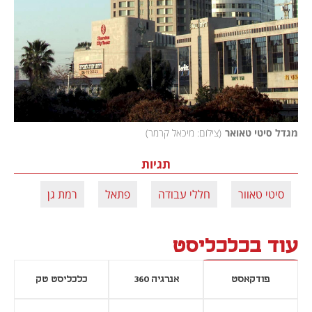
מגדל סיטי טאואר
(
צילום: מיכאל קרמר
)
תגיות
סיטי טאוור
חללי עבודה
פתאל
רמת גן
עוד בכלכליסט
פודקאסט
אנרגיה 360
כלכליסט טק