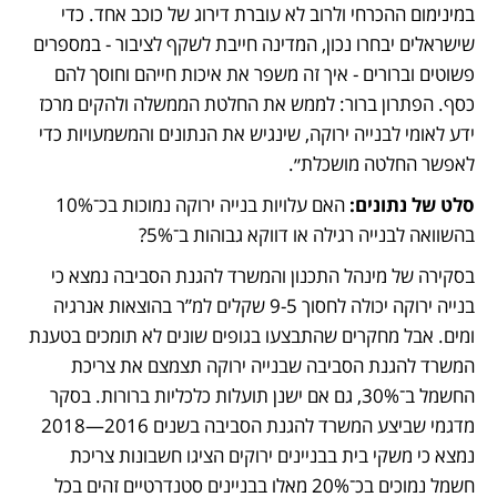
במינימום ההכרחי ולרוב לא עוברת דירוג של כוכב אחד. כדי 
שישראלים יבחרו נכון, המדינה חייבת לשקף לציבור - במספרים 
פשוטים וברורים - איך זה משפר את איכות חייהם וחוסך להם 
כסף. הפתרון ברור: לממש את החלטת הממשלה ולהקים מרכז 
ידע לאומי לבנייה ירוקה, שינגיש את הנתונים והמשמעויות כדי 
לאפשר החלטה מושכלת״.
סלט של נתונים: 
האם עלויות בנייה ירוקה נמוכות בכ־10% 
בהשוואה לבנייה רגילה או דווקא גבוהות ב־5%?
בסקירה של מינהל התכנון והמשרד להגנת הסביבה נמצא כי 
בנייה ירוקה יכולה לחסוך 9-5 שקלים למ”ר בהוצאות אנרגיה 
ומים. אבל מחקרים שהתבצעו בגופים שונים לא תומכים בטענת 
המשרד להגנת הסביבה שבנייה ירוקה תצמצם את צריכת 
החשמל ב־30%, גם אם ישנן תועלות כלכליות ברורות. בסקר 
מדגמי שביצע המשרד להגנת הסביבה בשנים 2016—2018 
נמצא כי משקי בית בבניינים ירוקים הציגו חשבונות צריכת 
חשמל נמוכים בכ־20% מאלו בבניינים סטנדרטיים זהים בכל 