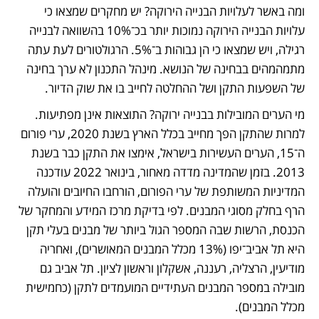
ומה באשר לעלויות הבנייה הירוקה? יש מחקרים שמצאו כי 
עלויות הבנייה הירוקה נמוכות יותר בכ־10% בהשוואה לבנייה 
רגילה, ויש שמצאו כי הן גבוהות ב־5%. הרגולטורים לעת עתה 
מתמהמהים בבחינה של הנושא. מינהל התכנון לא ערך בחינה 
של השפעות התקן ושל ההחלטה לחייב בו את שוק הדיור. 
מי הערים המובילות בבנייה ירוקה? התוצאות אינן מפתיעות. 
למרות שהתקן הפך מחייב בכלל הארץ בשנת 2020, ערי פורום 
ה־15, הערים העשירות בישראל, אימצו את התקן כבר בשנת 
2013. בזמן שהמדינה מדדה מאחור, ‎בינואר 2022 עודכנה 
המדיניות המשותפת של ערי הפורום, הורחבו החיובים והועלה 
הרף בחלק מסוגי המבנים. לפי בדיקת מרכז המידע והמחקר של 
הכנסת, הרשות שבה המספר הגול ביותר של מבנים בעלי תקן 
היא תל אביב־יפו (13% מכלל המבנים המאושרים), ואחריה 
מודיעין, הרצליה, רעננה, אשקלון וראשון לציון. תל אביב גם 
מובילה במספר המבנים העתידיים המועמדים לתקן (כחמישית 
מכלל המבנים). 