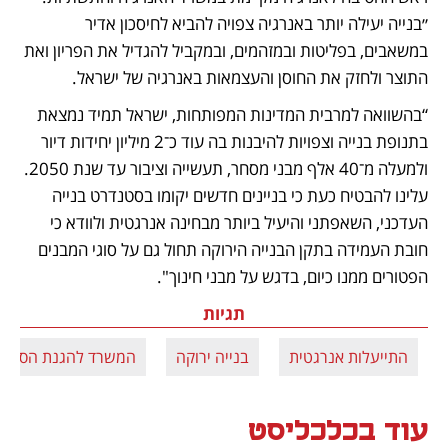
״בנייה יעילה יותר באנרגיה צפויה להביא לחיסכון אדיר 
במשאבים, בפליטות ובמזהמים, ובמקביל להגדיל את הפריון ואת 
התוצר ולחזק את החוסן והעצמאות באנרגיה של ישראל. 
“בהשוואה למרבית המדינות המפותחות, ישראל תמיד נמצאת 
בתנופת בנייה וצפויות להיבנות בה עוד כ־2 מיליון יחידות דיור 
ולמעלה מ־40 אלף מבני מסחר, תעשייה וציבור עד שנת 2050. 
עלינו להבטיח כעת כי בניינים חדשים יקומו בסטנדרט בנייה 
העדכני, השאפתני והיעיל ביותר מבחינה אנרגטית ולוודא כי 
חובת העמידה בתקן הבנייה הירוקה תחול גם על סוגי המבנים 
הפטורים ממנו כיום, בדגש על מבני חינוך". 
תגיות
התייעלות אנרגטית
בנייה ירוקה
המשרד להגנת הסביב
עוד בכלכליסט