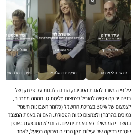
זה שינה לי את החיים: איך עידו איז'ק הופך את הסמארטפון לכלי צילום מקצועי_v
בתפקידים כאלה אי אפשר לחכות: אושרת לוי מניעה השקעות ענק מהטלפון_v
חינוך הוא המש
על פי המשרד להגנת הסביבה, החובה לבנות על פי תקן של 
בנייה ירוקה צפויה להוביל לצמצום פליטת גזי חממה ממבנים, 
לצמצום של 30% בצריכת החשמל (כלומר חשבונות חשמל 
נמוכים בהרבה) ולצמצום כמות הפסולת. האם זה באמת המצב? 
במשרדי הממשלה לא באמת יודעים. היום לא מתבצעת באופן 
שגרתי בדיקה של יעילות תקן הבנייה הירוקה בפועל, לאחר 