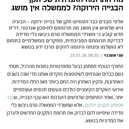
הבנייה הירוקה? לממשלה אין מושג
אלפי מבנים כבר הטמיעו תקן של בנייה ירוקה – הבעיה
היא שלאיש אין מושג מה תרומתם לחיסכון אנרגטי. דו”ח
חדש קובע כי משרדי הממשלה טרם גיבשו כלי מדידה
לבדיקת תרומתם הסביבתית, מחקרים ממשלתיים בתחום
לא הושלמו ונזנחה היוזמה להקים מרכז ידע בנושא
שני אשכנזי
|
06:35, 25.01.26
החורף הנוכחי מסתמן כבעל טמפרטורות נמוכות מהרגיל, מטחי 
נפתח בכרטיסייה חדשה
גשם כבדים שגורמים לשיטפונות פוקדים אותנו מדי שנה בשנים 
האחרונות, והקיץ האחרון היה החם ביותר מאז החלו המדידות. 
אירועי האקלים הקיצוניים הולכים ונעשים תכופים ועוצמתיים 
יותר, ואחד התחומים שדורשים היערכות הוא ענף הבנייה, ש
כבר 
מטמיע תקנים ירוקים
. אלא שמשרדי הממשלה טרם גיבשו כלי 
מדידה שיסייעו להם לבדוק את תרומת התקנים החדשים ולעדכן 
את המדיניות בנושא.