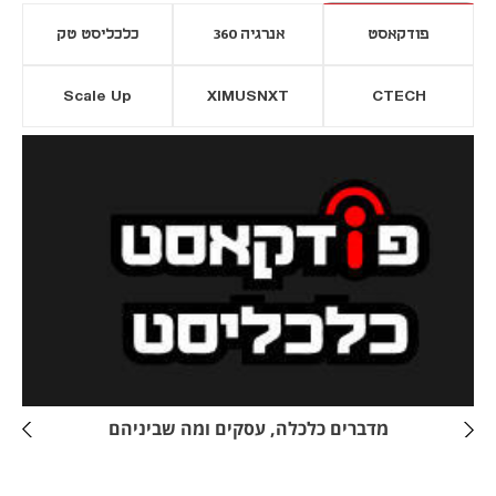
פודקאסט
אנרגיה 360
כלכליסט טק
Scale Up
XIMUSNXT
CTECH
יסייה חדשה
נפתח בכרטיסייה חדשה
מדברים כלכלה, עסקים ומה שביניהם