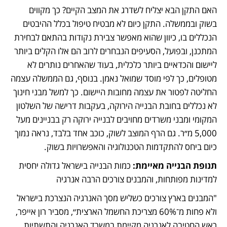
האם התקן הבא יצליח לשדרג את המצב הקיים? כך מקווים 
בשוק ובממשלה. התקן כיום לא מבטיח טיפול בכלל ההיבטים 
הנכללים בו, כיוון שהוא מאפשר צבירת נקודות בהתאם לבחירת 
המתכנן, ובפועל, הסעיפים הנבחרים לרוב הם אלו הקלים ביותר 
ליישום והכדאיים ביותר כלכלית, בעוד שהאחרים נותרים לא 
מטופלים, כך לפי מוסד שמואל נאמן. בנוסף, גם הממשלה עצמה 
החליטה לפטור את עצמה מחובות היישום. כך למשל מבני חינוך 
לא נכללים בחובת הבנייה הירוקה, בעקבות דרישה של השלטון 
המקומי ומבני משרדים מחויבים לבנייה ירוקה רק בבניינים מעל 
5,000 מ״ר. גם הרף המוצב לשוק, כוכב אחד בלבד, נראה נמוך 
כיום ביחס להתקדמות הטכנולוגיה והאפשרויות בשוק.
תנופת הבנייה מאיימת:
 כמות הבנייה בישראל גדולה יחסית 
למדינות מפותחות, והמבנים צורכים הרבה אנרגיה
"המבנים בארץ צורכים כשליש מסך האנרגיה הנצרכת בישראל 
ולא פחות מ־60% מצריכת החשמל הארצית״, מסביר רון אייפר, 
ראש החטיבה לאנרגיה מקיימת במשרד האנרגיה והתשתיות. 