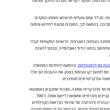
לאתגרים האלה מתווספים הנזקים בעקבות המלחמה, תפקוד לקוי של מערכת החינוך ופגיעה 
על פי התוכנית, קריית שמונה, נהריה, שלומי, מג'דל שמס ומעלות תרשיחא יפותחו כמוקדים 
לפעילות כלכלית ומתן שירותים לתושבי הסביבה. בהתאם לכך, התוכנית מכוונת לחידוש ופיתוח 
630 מיליון שקל מתקציב התוכנית יוקצו לתמיכה בצמיחה דמוגרפית. הרשויות המקומיות יקבלו 
חלק מהסכום מדי שנה באמצעות מנגנון שיתחשב בנתוני גידול האוכלוסייה, ובכפוף להצגת 
בות מס להתנחלויות
, ובהתאם להחלטת הממשלה 
נפתח בכרטיסייה חדשה
נפתח בכרטיסייה חדשה
אתמול, יוקצו גם 300 מיליון שקל להטבות מס לתושבי קו העימות בצפון. את ההטבות הם יוכלו 
עה עם קריטריונים מעודכנים.
450 מיליון שקל מיועדים לקידום התחדשות של מרכז קריית שמונה, תוכנית שתגובש באמצעות 
ועדת היגוי שאמורה לבחון כלים תכנוניים, קניינים וחברתיים שיאפשרו ליישם אותה. כ־700 
מיליון שקל מיועדים לחיזוק המרכז הרפואי בנהריה ולהרחבה של שירותי הבריאות הקהילתיים 
ביישובים של תנופה. כ־460 מיליון שקל מיועדים לעידוד תיירות, בין היתר על ידי פיתוח מעגנה 