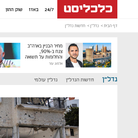
24/7
באזז
שוק ההון
דף הבית
נדל''ן
חדשות נדל''ן
מחיר הבניין בארה"ב
צנח ב-90%,
והחלומות על תשואה
גבוהה התנפצו
אלמוג עזר
נדל"ן
חדשות הנדל"ן
נדל"ן עולמי