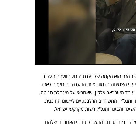
הפתרון שהממשלה מצאה לעימותים מהסוג הזה הוא הקמה של ועדת היגוי. הוועדה תעקוב 
אחר יישומה של התוכנית ותבחן עמידה ביעדי הצמיחה הדמוגרפית. הוועדה גם נועדה לאתר 
“חסמים”, כלומר מחלוקות. בראש הוועדה עומד השר זאב אלקין, שאחראי על מינהלת תנופה, 
וחברים בה אביעד פרידמן, ראש המינהלת, ומנכ"לי המשרדים הרלבנטיים ליישום התוכנית, 
יכון והבינוי ומנכ"ל רשות מקרקעי ישראל. 
תקציבי התוכנית הזו יוקצו למשרדי הממשלה הרלבנטיים בהתאם לתחומי האחריות שלהם 