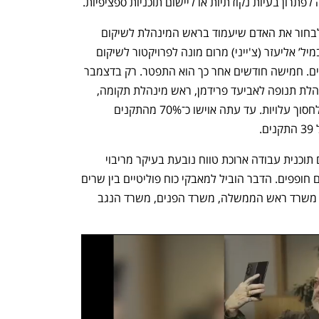
תרון בעיות נקודתיות או ליישום תוכניות ספציפיות. 
עד דצמבר 2025 הממשלה לא הצליחה לבחור את האדם שיעמוד בראש המינהלת לשיקום 
הצפון, וזו לא הוקמה. ביולי 2024 האלוף במיל’ אליעזר (צ'ייני) מרום מונה לפרויקטור לשיקום 
הצפון, והוא הקים מטה קטן של כמה עוזרים. חמישה חודשים אחר כך הוא התפטר. רק בדצמבר 
2025 החליטה הממשלה להכפיף את מינהלת תנופה לאביעד פרידמן, ראש מינהלת תקומה, 
והוקם מטה משותף לשתי המינהלות כדי לחסוך עלויות. עד עתה אוישו כ־70% מהתקנים 
.
גרירת הרגליים בהקמת המינהלת ובקידום תוכנית עבודה ארוכת טווח נובעת בעיקר מריבוי 
משרדי ממשלה מיותרים שתחומי אחריותם חופפים. הדבר הוביל למאבקי כוח פוליטיים בין שרים 
ובין מנכ"לי משרדים, בין היתר למאבק בין משרד ראש הממשלה, משרד הפנים, משרד הנגב 