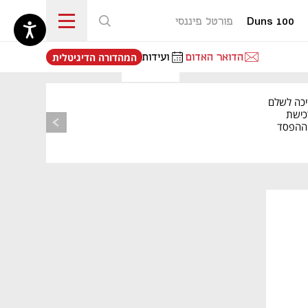
Duns 100
פורטל פיננסי
נפתח בכרטיסייה חדשה
הדואר האדום
ועידות
המהדורה הדיגיטלית
יכה לשלם
כישת
BASE: ההפסד
הרבעוני זינק ל-76