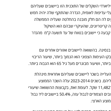
המצע המשפטי שמאפשר להשקיע את מיליארדי השקלים של התוכנית הזו ביישובים שעליהם 
אחראית מינהלת תנופה הוא הגדרתם כבעלי עדיפות לאומית, הגדרה שהתוקף שלה יהיה חמש 
שנים עד סוף 2030. ההגדרה הזו והנימוקים לה הם חלק מובנה בהחלטה שעליה הממשלה 
הצביעה אתמול. ההגדרה מבוססת על כמה קריטריונים, שהעיקרי שבהם הוא השיקול 
הביטחוני. חוות דעת של מערכת הביטחון קבעה כי יישובים בטווח של עד תשעה ק”מ  מהגדר 
בנוסף נמצא כי קצב הגידול של היישובים בנסיגה. בהשוואה ליישובים ואזורים אחרים עם 
מאפיינים דומים, שיעור גידול האוכלוסייה בקו העימות הצפוני הוא הנמוך ביותר, שיעור הריבוי 
ר מבוגרים מעל גיל 65 הוא הגבוה ביותר.
גם מצב התעסוקה באזור הידרדר. שיעור העלייה בשכר ליישובים שעליהם אחראית מינהלת 
תנופה הוא הנמוך ביותר בהשוואה למקביליהם. בשנים 2023-2014 עלה השכר הממוצע 
ביישובים אלה ב־42.9% מ־8,033 שקל ל־11,482 שקל. לעומת זאת, בקבוצות ההשוואה שיעורי 
הצמיחה בשכר גבוהים יותר: 53.7% ביישובים הצמודים לגבול עזה, 50.4% ביישובים ליד גבול 