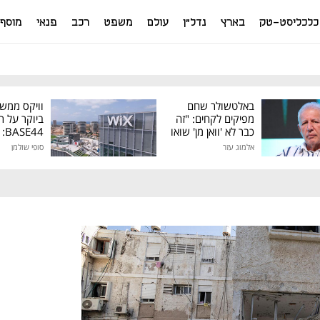
כלכליסט-טק
בארץ
נדל"ן
עולם
משפט
רכב
פנאי
מוסף
באלטשולר שחם
וויקס ממש
מפיקים לקחים: "זה
ביוקר על ר
כבר לא 'וואן מן' שואו
44
של גילעד"
אלמוג עזר
סופי שולמן
מיליון דולר