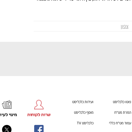
h – the gateway to Tech
You're NXT
צפון
פוטו כלכליסט
ועידות כלכליסט
המרת מט"ח
מוסף כלכליסט
שרות לקוחות
מינוי לעית
עמוד מט"ח כללי
כלכליסט TV