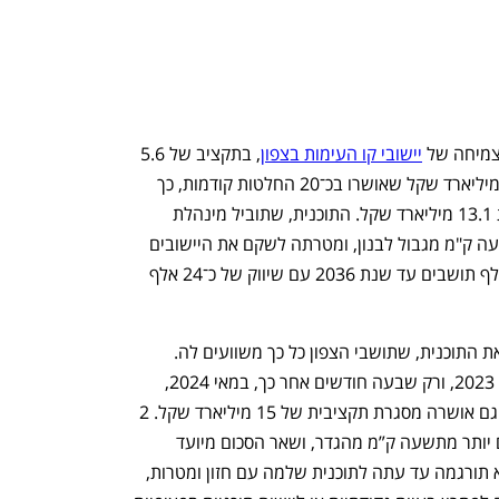
מיחה של 
יישובי קו העימות בצפון
, בתקציב של 5.6 
מיליארד שקל. הסכום הזה מתווסף ל־7.5 מיליארד שקל שאושרו בכ־20 החלטות קודמות, כך 
שבסך הכל יושקעו בצפון בשנים הקרובות 13.1 מיליארד שקל. התוכנית, שתוביל מינהלת 
תנופה, נוגעת ליישובים שבמרחק עד תשעה ק"מ מגבול לבנון, ומטרתה לשקם את היישובים 
הללו ולעודד צמיחה דמוגרפית של 100 אלף תושבים עד שנת 2036 עם שיווק של כ־24 אלף 
לממשלה לקח כמעט שלוש שנים לגבש את התוכנית, שתושבי הצפון כל כך משוועים לה. 
המתקפה על הצפון החלה ב־8 באוקטובר 2023, ורק שבעה חודשים אחר כך, במאי 2024, 
הוחלט להקים את מטה תנופה לצפון, ואז גם אושרה מסגרת תקציבית של 15 מיליארד שקל. 2 
מיליארד שקל מיועדים ליישובים שרחוקים יותר מתשעה ק”מ מהגדר, ושאר הסכום מיועד 
ליישובי חבל תנופה. אבל ההחלטה הזו לא תורגמה עד עתה לתוכנית שלמה עם חזון ומטרות, 