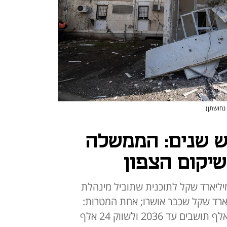
 נחושתן)
ש שנים: הממשלה
שיקום הצפון
שלה אישרה תקציב של 5.6 מיליארד שקל לתוכנית שתוביל מינהלת
הסכום מצטרף ל־7.5 מיליארד שקל שכבר אושרו; אחת המטרות:
לעודד צמיחה דמוגרפית של 100 אלף תושבים עד 2036 ולשווק 24 אלף