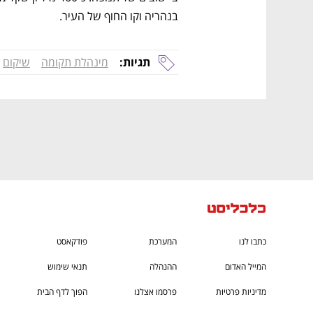
ם ומה שביניהם
התכוננו לשלב הבא בצמיחה שלכם!
בנהריה וקו החוף של העיר. 
תגיות:
מינהלת תקומה
שיקום
כתבו לנו
המערכת
פודקאסט
המייל האדום
ההנהלה
תנאי שימוש
מדיניות פרטיות
פרסמו אצלנו
הפוך לדף הבית