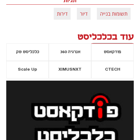
תגיות
תשומות בנייה
דיור
דירות
עוד בכלכליסט
פודקאסט
אנרגיה 360
כלכליסט טק
Scale Up
XIMUSNXT
CTECH
יסייה חדשה
נפתח בכרטיסייה חדשה