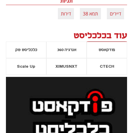
תגיות
דיירים
תמא 38
דירות
עוד בכלכליסט
פודקאסט
אנרגיה 360
כלכליסט טק
Scale Up
XIMUSNXT
CTECH
יסייה חדשה
נפתח בכרטיסייה חדשה