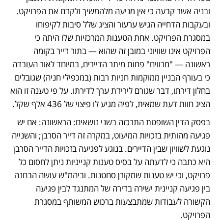
ובניה אשר קבעה כי אין מניעה מלהמשיך ולקדם את הפרויקט. 
ובעקבות הדחייה הגיש ערעור והציג שלל סיבות לקיפוחו 
במסגרת הפרויקט. אחת הטענות המרכזיות שלו היתה כי 
הפרויקט אינו שוויוני במובן זה שהוא — בתור דייר בקומה 
ראשונה — "מרוויח" פחות מיתר הדיירים, במיוחד לאור העובדה 
כי בעורף הבניין ממוקמות חניות רבות (במכפילי חניה) שגובלים 
בחלון דירתו, דבר שגורם לירידת ערך לדירתו. על פי טענה זו הוא 
הציג חוות דעת שמאית, לפיה מגיע לו פיצוי של 436 אלף שקל.  
בפסק הדין השופטת התרכזה בשני נושאים: הראשונה: אם יש 
פגיעה מהותית בזכויות המיעוט, במקרה זה דייר הסרבן; והשנייה 
נוגעת לשוויון שבין הדיירים. בנוגע לפגיעה בזכויות הדייר הסרבן 
היא כתבה כי לדעתה על בסיס טענות קנייניות ניתן לחסום כל 
פרויקט, וכי יש טענות שמקורן סחטנות. וביהמ"ש עושה הבחנה 
בין פגיעה קניינית ישירה בדירה של המתנגד לבין פגיעה 
הקשורה לעבודות שמתבצעות ברכוש המשותף במסגרת 
הפרויקט. 