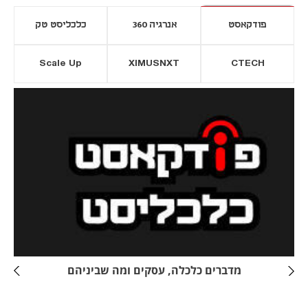
פודקאסט
אנרגיה 360
כלכליסט טק
Scale Up
XIMUSNXT
CTECH
יסייה חדשה
נפתח בכרטיסייה חדשה
מדברים כלכלה, עסקים ומה שביניהם