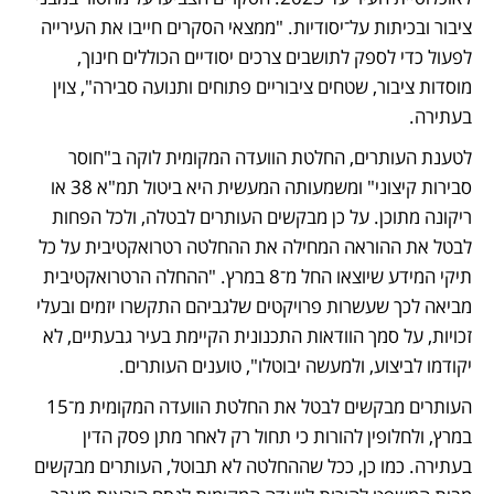
ציבור ובכיתות על־יסודיות. "ממצאי הסקרים חייבו את העירייה 
לפעול כדי לספק לתושבים צרכים יסודיים הכוללים חינוך, 
מוסדות ציבור, שטחים ציבוריים פתוחים ותנועה סבירה", צוין 
בעתירה.  
לטענת העותרים, החלטת הוועדה המקומית לוקה ב"חוסר 
סבירות קיצוני" ומשמעותה המעשית היא ביטול תמ"א 38 או 
ריקונה מתוכן. על כן מבקשים העותרים לבטלה, ולכל הפחות 
לבטל את ההוראה המחילה את ההחלטה רטרואקטיבית על כל 
תיקי המידע שיוצאו החל מ־8 במרץ. "ההחלה הרטרואקטיבית 
מביאה לכך שעשרות פרויקטים שלגביהם התקשרו יזמים ובעלי 
זכויות, על סמך הוודאות התכנונית הקיימת בעיר גבעתיים, לא 
יקודמו לביצוע, ולמעשה יבוטלו", טוענים העותרים. 
העותרים מבקשים לבטל את החלטת הוועדה המקומית מ־15 
במרץ, ולחלופין להורות כי תחול רק לאחר מתן פסק הדין 
בעתירה. כמו כן, ככל שההחלטה לא תבוטל, העותרים מבקשים 