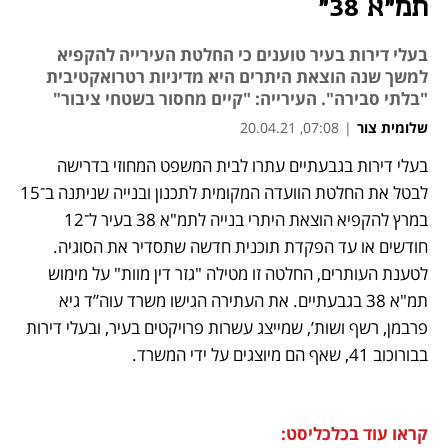
תמ"א 38"
בעלי דירות בעיר טוענים כי החלטת העירייה להקפיא
למשך שנה הוצאת היתרים היא מדיניות רטרואקטיבית
"בלתי סבירה". העירייה: "קיים מחסור בשטחי ציבור"
שלומית צור
|
07:08, 20.04.21
בעלי דירות בגבעתיים עתרו לבית המשפט המחוזי בדרישה 
נפתח בכרטיסייה חדשה
נפתח בכרטיסייה חדשה
נפתח בכרטיסייה חדשה
לבטל את החלטת הוועדה המקומית לתכנון ובנייה שניתנה ב־15 
במרץ להקפיא הוצאת היתרי בנייה לתמ"א 38 בעיר ל־12 
חודשים או עד הפקדת תוכנית חדשה שתסדיר את הסוגיה. 
לטענת העותרים, החלטה זו מטילה "גזר דין מוות" על מימוש 
תמ"א 38 בגבעתיים. את העתירה הגישו משרד עוה”ד גיא 
פרבמן, רשף ושות’, שמייצג עשרות פרויקטים בעיר, ובעלי דירות 
בבורוכוב 41, שאף הם מיוצגים על ידי המשרד.  
קראו עוד בכלכליסט: