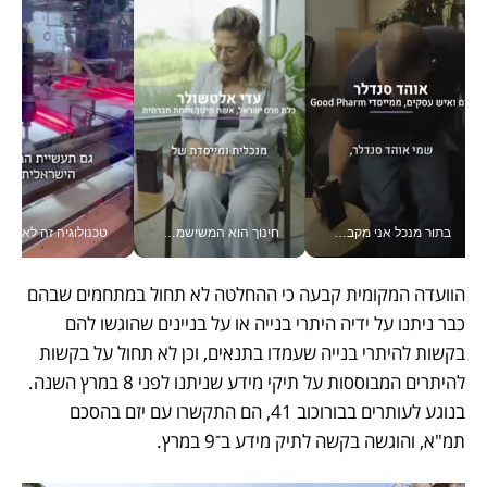
בתור מנכל אני מקבל מאות החלטות ביום, וה- Galaxy Z Fold8 Ultra עוזר לי לחתוך אותן מהר יותר_v
חינוך הוא המשישמה של החיים שלי - V
טכנולוגיה זה לא רק בהייטק: גם תעשיי
הוועדה המקומית קבעה כי ההחלטה לא תחול במתחמים שבהם 
כבר ניתנו על ידיה היתרי בנייה או על בניינים שהוגשו להם 
בקשות להיתרי בנייה שעמדו בתנאים, וכן לא תחול על בקשות 
להיתרים המבוססות על תיקי מידע שניתנו לפני 8 במרץ השנה. 
בנוגע לעותרים בבורוכוב 41, הם התקשרו עם יזם בהסכם 
תמ"א, והוגשה בקשה לתיק מידע ב־9 במרץ. 