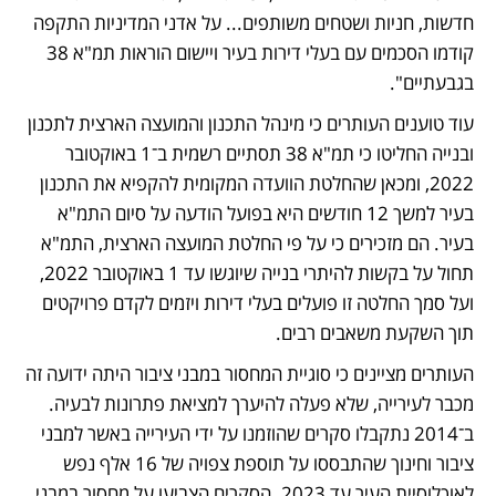
חדשות, חניות ושטחים משותפים... על אדני המדיניות התקפה 
קודמו הסכמים עם בעלי דירות בעיר ויישום הוראות תמ"א 38 
בגבעתיים". 
עוד טוענים העותרים כי מינהל התכנון והמועצה הארצית לתכנון 
ובנייה החליטו כי תמ"א 38 תסתיים רשמית ב־1 באוקטובר 
2022, ומכאן שהחלטת הוועדה המקומית להקפיא את התכנון 
בעיר למשך 12 חודשים היא בפועל הודעה על סיום התמ"א 
בעיר. הם מזכירים כי על פי החלטת המועצה הארצית, התמ"א 
תחול על בקשות להיתרי בנייה שיוגשו עד 1 באוקטובר 2022, 
ועל סמך החלטה זו פועלים בעלי דירות ויזמים לקדם פרויקטים 
תוך השקעת משאבים רבים. 
העותרים מציינים כי סוגיית המחסור במבני ציבור היתה ידועה זה 
מכבר לעירייה, שלא פעלה להיערך למציאת פתרונות לבעיה. 
ב־2014 נתקבלו סקרים שהוזמנו על ידי העירייה באשר למבני 
ציבור וחינוך שהתבססו על תוספת צפויה של 16 אלף נפש 
לאוכלוסיית העיר עד 2023. הסקרים הצביעו על מחסור במבני 