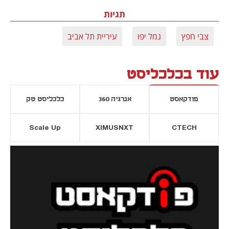
תגיות
צבי חפץ
נמל יפו
עיריית תל אביב
עוד בכלכליסט
פודקאסט
אנרגיה 360
כלכליסט טק
Scale Up
XIMUSNXT
CTECH
יסייה חדשה
נפתח בכרטיסייה חדשה