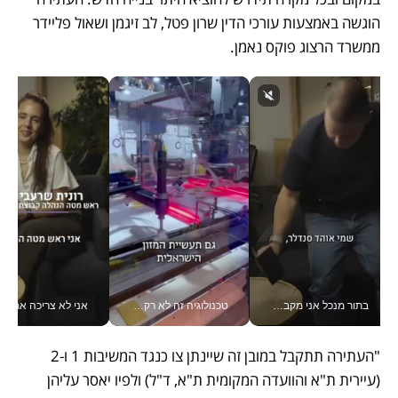
הוגשה באמצעות עורכי הדין שרון פטל, לב זיגמן ושאול פליידר 
ממשרד הרצוג פוקס נאמן.
בתור מנכל אני מקבל מאות החלטות ביום, וה- Galaxy Z Fold8 Ultra עוזר לי לחתוך אותן מהר יותר_v
טכנולוגיה זה לא רק בהייטק: גם תעשיית המזון הישראלית מאמצת כלי AI, אוטומציה וניתוח דאטה בזמן אמת
אני לא צריכה את המשרד:
"העתירה תתקבל במובן זה שיינתן צו כנגד המשיבות 1 ו-2 
(עיירית ת"א והוועדה המקומית ת"א, ד"ל) ולפיו יאסר עליהן 