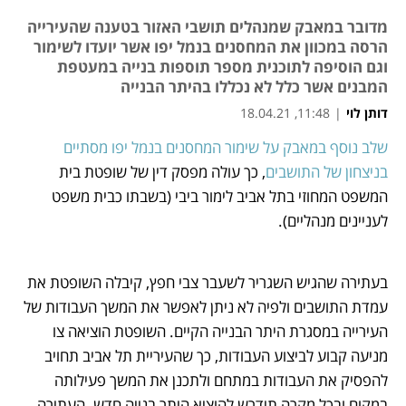
מדובר במאבק שמנהלים תושבי האזור בטענה שהעירייה
הרסה במכוון את המחסנים בנמל יפו אשר יועדו לשימור
וגם הוסיפה לתוכנית מספר תוספות בנייה במעטפת
המבנים אשר כלל לא נכללו בהיתר הבנייה
דותן לוי
|
11:48, 18.04.21
שלב נוסף במאבק על שימור המחסנים בנמל יפו מסתיים 
נפתח בכרטיסייה חדשה
בניצחון של התושבים
, כך עולה מפסק דין של שופטת בית 
המשפט המחוזי בתל אביב לימור ביבי (בשבתו כבית משפט 
לעניינים מנהליים). 
בעתירה שהגיש השגריר לשעבר צבי חפץ, קיבלה השופטת את 
עמדת התושבים ולפיה לא ניתן לאפשר את המשך העבודות של 
העירייה במסגרת היתר הבנייה הקיים. השופטת הוציאה צו 
מניעה קבוע לביצוע העבודות, כך שהעיריית תל אביב תחויב 
להפסיק את העבודות במתחם ולתכנן את המשך פעילותה 
במקום ובכל מקרה תידרש להוציא היתר בנייה חדש. העתירה 