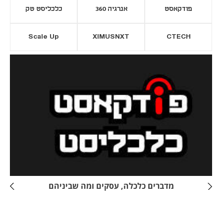
פודקאסט
אנרגיה 360
כלכליסט טק
Scale Up
XIMUSNXT
CTECH
יסייה חדשה
נפתח בכרטיסייה חדשה
מדברים כלכלה, עסקים ומה שביניהם