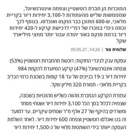
המוכרות הן חברת רוטשטיין וצפחה אינטרנשיונל,
שמממשות שליש מהעתודות ל-3,100 יחידות דיור בקריית
מלאכי, ש-600 מתוכן כבר הוקמו ואוכלסו. בנוסף לכך
זכתה גינדי במכרז של רמ"י לרכישת קרקע ל-420 יחידות
דיור ברמת פנקס באור יהודה עבור יותר מחצי מיליארד
שקל
שלומית צור
|
14:26, 09.05.21
עסקת ענק לגינדי החזקות: רוכשת מהחברות רוטשטיין (53%) 
נפתח בכרטיסייה חדשה
נפתח בכרטיסייה חדשה
נפתח בכרטיסייה חדשה
וצפחה אינטרנשיונל (47%) קרקע המיועדת להקמת 984 
יחידות דיור ב-19 בניינים של עד 18 קומות בשכונת כרמי הנדיב 
בקריית מלאכי - תמורת 320 מיליון שקל. 
עתודת הקרקע הנמכרת מהווה כשליש מהזכויות בשכונה, 
שצפויה לכלול בסך הכל 3,100 יחידות דיור ושטחי מסחר 
ומשרדים בהיקף של 27 אלף מ"ר שטחים עיקריים. עד למועד 
זה בנו ואכלסו רוטשטיין וצפחה 600 יחידות דיור. לאחר השלמת 
העסקה ייוותר בידי השותפות מלאי של כ-1,500 יחידות דיור 