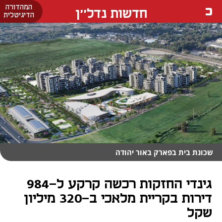
המהדורה
חדשות נדל''ן
הדיגיטלית
שכונת בית בפארק באור יהודה
גינדי החזקות רכשה קרקע ל-984
דירות בקריית מלאכי ב-320 מיליון
שקל