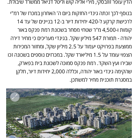
הדין עופר זוזבסקי, מירי אליה קוש וליטל דניאל ממשרד שיבולת.
בנוסף לכך זכתה גינדי החזקות ביום ה' האחרון במכרז של רמ"י 
לרכישת קרקע ל-420 יחידות דיור ב-12 בניינים של עד 14 
קומות ו-4,500 מ"ר שטחי מסחר בשכונת רמת פנקס באור 
יהודה - תמורת 547 מיליון שקל. בגינדי מעריכים כי מחיר דירה 
ממוצעת בפרויקט יעמוד על 2.5 מיליון שקל, ומחזור המכירות 
הצפוי עומד על 1.5 מיליארד שקל. במכרזים נוספים בשכונה זכו 
שבירו ועץ השקד. רמת פנקס סמוכה לשכונת בית בפארק, 
שהקימה גינדי באור יהודה, וכללה 2,000 יחידות דיור, חלקן 
במסגרת תוכנית מחיר למשתכן.