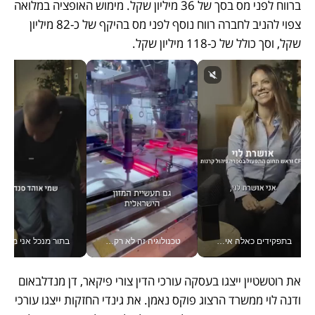
ברווח לפני מס בסך של 36 מיליון שקל. מימוש האופציה במלואה 
צפוי להניב לחברה רווח נוסף לפני מס בהיקף של כ-82 מיליון 
שקל, וסך כולל של כ-118 מיליון שקל. 
בתפקידים כאלה אי אפשר לחכות: אושרת לוי מניעה השקעות ענק מהטלפון_v
טכנולוגיה זה לא רק בהייטק: גם תעשיית המזון הישראלית מאמצת כלי AI, אוטומציה וניתוח דאטה בזמן אמת
בתור מנכל אני מקבל מאות הח
את רוטשטיין ייצגו בעסקה עורכי הדין צורי פיקאר, דן מנדלבאום 
ודנה לוי ממשרד הרצוג פוקס נאמן. את גינדי החזקות ייצגו עורכי 