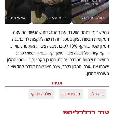
טכנולוגיה זה לא רק בהייטק: גם תעשיית המזון הישראלית מאמצת כלי AI, אוטומציה וניתוח דאטה בזמן אמת
זה שינה לי את החיים: איך עידו איז'ק הופך את הסמארטפון לכלי צילום מקצועי_v
אני לא צריכה את המשרד:
בהקשר זה דחתה הוועדה את ההתנגדות שהגישה המועצה 
המקומית מבשרת ציון, במסגרתה דרשה להקצות לה במבנה 
המלון שטח בהיקף 10% לטובת מבנה ציבור. זאת מהנימוק כי 
דווקא קיומו של מבנה ציבור מושך קהל במלון, עשוי לפגוע 
בתושבים ולהוות מטרדם עבורם. כמו כן הקביעה כי שטחי המלון 
ישרתו את אורחי המלון בלבד, אינה מאפשרת קבלת קהל שאינו 
מאורחי המלון. 
תגיות
בית מלון
מבשרת ציון
שלמה דהוקי
עוד בכלכליסט