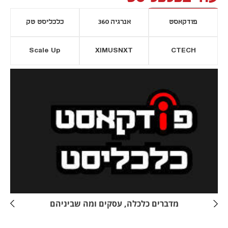
פודקאסט
אנרגיה 360
כלכליסט טק
Scale Up
XIMUSNXT
CTECH
יסייה חדשה
נפתח בכרטיסייה חדשה
מדברים כלכלה, עסקים ומה שביניהם