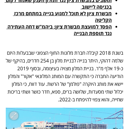
תושבים במבשרת ציון נגד המלון הענק שאמור לקום 
בכניסה ליישוב 
מבשרת ציון לא תוכל למנוע בנייה במתחם מרכז 
הקליטה
הפסד למועצת מבשרת ציון: ביהמ"ש דחה העתירה 
נגד תוספת הבנייה
בשנת 2018 קיבלה חברת מלונות החוף הצפוני שבבעלות היזם 
שלמה דהוקי, היתר בנייה לבניית מלון בן 254 חדרים, בהיקף של 
כ-19 אלף מ"ר. בניית המלון מצויה בעיצומה, ובסוף 2019 
הודיעה החברה כי התקשרה עם המותג המלונאי "אקור" והמלון 
יישא את מותג היוקרה "פולמן" של הרשת. עוד דווח, כי המלון 
יכלול שתי מסעדות, שלושה ברים, ספא, חדר כושר ושתי בריכות 
שחייה, והוא צפוי להיפתח ב-2022. 