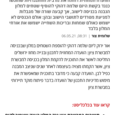
הוועדה המחוזית דחתה את מרבית ההתנגדויות שהוגשו
כנגד בקשת היזם שלמה דהוקי להוסיף שטחים למלון
הנבנה בכניסה לישוב, אך קבעה שורה של מגבלות
למניעת מטרדים לתושבי הישוב ובהן: אולם הכנסים לא
ישמש כאולם שמחות ובריכות השחייה ישמשו את אורחי
המלון בלבד
שלומית צור
|
08:31, 06.05.21
אור ירוק ליזם שלמה דהוקי להוספת השטחים במלון שבכניסה 
נפתח בכרטיסייה חדשה
נפתח בכרטיסייה חדשה
נפתח בכרטיסייה חדשה
נפתח בכרטיסייה חדשה
למבשרת ציון: הוועדה המחוזית לתכנון ובנייה מחוז ירושלים 
החליטה לאשר את התוכנית להקמת המלון בכניסה למבשרת 
ציון, אשר הקמתו מצויה בעיצומה לאחר שנים שניצב המבנה 
כפיל לבן. הוועדה קבעה כי מדובר בתוכנית שמאפשרת את 
מימוש מדיניות התכנון של הוועדה בדבר פיתוח מוקד תיירותי 
במבשרת ציון
קראו עוד בכלכליסט: