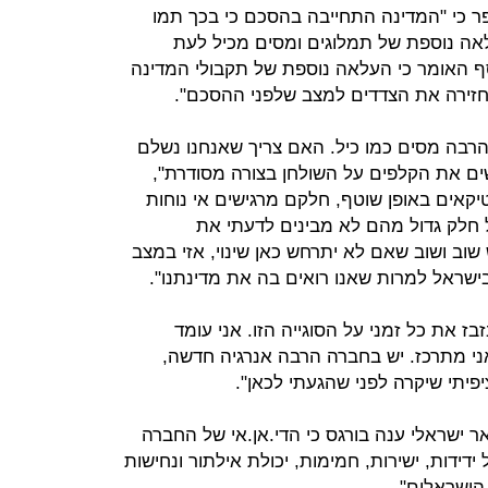
 הוא סיפר כי "המדינה התחייבה בהסכם כי בכך תמו
אה נוספת של תמלוגים ומסים מכיל לעת
סף האומר כי העלאה נוספת של תקבולי המדינה
ירה את הצדדים למצב שלפני ההסכם".
רבה מסים כמו כיל. האם צריך שאנחנו נשלם
ים את הקלפים על השולחן בצורה מסודרת",
יקאים באופן שוטף, חלקם מרגישים אי נוחות
חלק גדול מהם לא מבינים לדעתי את
וב ושוב שאם לא יתרחש כאן שינוי, אזי במצב
בישראל למרות שאנו רואים בה את מדינתנו".
זבז את כל זמני על הסוגייה הזו. אני עומד
ני מתרכז. יש בחברה הרבה אנרגיה חדשה,
פיתי שיקרה לפני שהגעתי לכאן".
שראלי ענה בורגס כי הדי.אן.אי של החברה
 ידידות, ישירות, חמימות, יכולת אילתור ונחישות
 הישראלים".