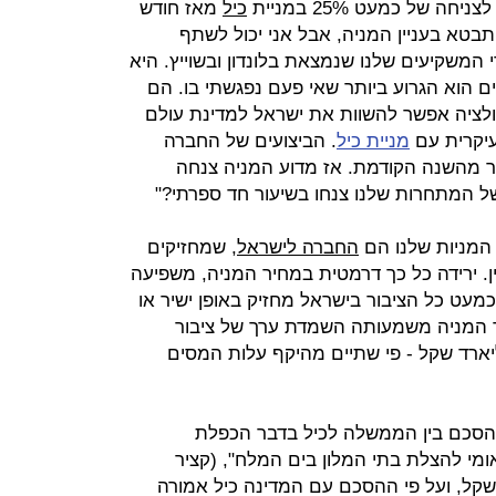
של כמעט 25% במניית
כיל
מאז חודש
בטא בעניין המניה, אבל אני יכול לשתף
משקיעים שלנו שנמצאת בלונדון ובשוייץ. היא
 הוא הגרוע ביותר שאי פעם נפגשתי בו. הם
ולציה אפשר להשוות את ישראל למדינת עולם
העיקרית עם
מניית כיל
. הביצועים של החברה
תר מהשנה הקודמת. אז מדוע המניה צנחה
ל המתחרות שלנו צנחו בשיעור חד ספרתי?"
החברה לישראל
, שמחזיקים
ין. ירידה כל כך דרמטית במחיר המניה, משפיעה
כמעט כל הציבור בישראל מחזיק באופן ישיר או
ר המניה משמעותה השמדת ערך של ציבור
ים הישראלי בגובה של 9 מיליארד שקל - פי שתיים מהיקף עלות המסים
מר כי "ביוני 2012 נחתם הסכם בין הממשלה לכיל בדבר הכפלת
אומי להצלת בתי המלון בים המלח", (קציר
וערכת ב 4 מיליארד שקל, ועל פי ההסכם עם המדינה כיל אמורה