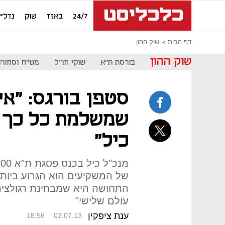
24/7
באזז
שוק
נדל"ן
דף הבית
שוק ההון
שוק ההון
בורסת ת"א
שוקי חו"ל
מט"ח וסחורו
סטפן בורגס: "א
שמשלמת כל כך 
כיל"
של המשקיעים הוא הגרוע ביותר
התחושה היא שמבחינת רגולצי
עולם שלישי"
ענת ציפקין
18:56
02.07.13