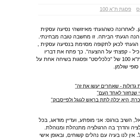
ס
פסגת ת"א 100
אן. לאחרונה כשהגעתי מאיזושהי נסיעה עסקית
 הנה הגעתי הביתה. זו מחשבה טובה מבחינתי.
ר התאהבתי בישראל בשנת 2007, הגעתי לכאן לתקופה מסוימת בנסיעה עסקית ,
יל - קפצתי על ההצעה". כך פתח את דבריו
סטפן בורגס, מנכ"ל כיל בכנס פסגת ת"א 100 של "כלכליסט" ופסגות בשיחה אחת על
ופי שולמן.
ת גדולות - שאחרים יעשו את זה"
וי שנחזור לאחד העם"
השיב בורגס: אני מופתע, ועדיין מודאג, בכל
ציה והדרך בה הרגולציה מתנהלת ומנוהלת.
אין לנו בעיה עם נהלים קשוחים, ובאופן אישי