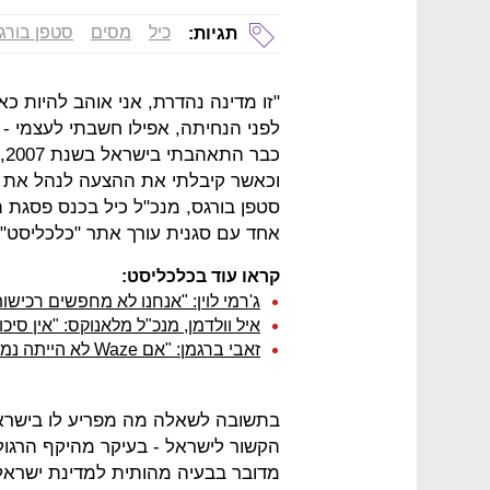
כיל
מסים
סטפן בורג
תגיות:
"זו מדינה נהדרת, אני אוהב להיות כ
לפני הנחיתה, אפילו חשבתי לעצמי -
כב
וכאשר קיבלתי את ההצעה לנהל את כ
אחד עם סגנית עורך אתר "כלכליסט" ס
קראו עוד בכלכליסט:
ג'רמי לוין: "אנחנו לא מחפשים רכישו
איל וולדמן, מנכ"ל מלאנוקס: "אין סיכ
זאבי ברגמן: "אם Waze לא הייתה נמכרת, היא יכלה לתת בראש לגוגל ולפייסבוק"
בתשובה לשאלה מה מפריע לו בישראל, 
הקשור לישראל - בעיקר מהיקף הרגול
מדובר בבעיה מהותית למדינת ישראל. 