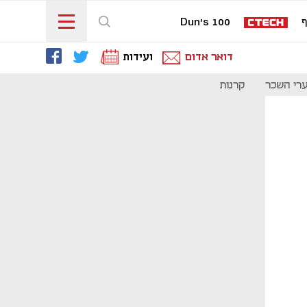
ף
Dun's 100
דואר אדום
ועידות
רי השכר
קרנות