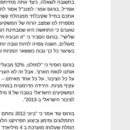
בתשובה לשאלה, כיצד אתה מתייחס לצניחה 
אפריל, בורגס אמר: למנכ"ל אסור להת
אתכם במייל שקיבלתי ממנהלת קשרי ה
מספרת לנו שמצב הרוח של המשקיעים
טוענים כי התחושה היא שמבחינת רג
שלישי". בורגס הסביר כי "זו הבעיה 
מעולים, השנה צפויה להיות טובה יו
בשיעור כל כך גבוה כששאר המניות ש
בורגס הוסיף כי "למזלנו, 52% מבעלי המניות שלנו הם
אותנו לטווח הארוך. אבל זה לא העני
על כל הציבור, על כל אחד מאיתנו – 
עקיף מניות. הירידה הדרמטית במחי
המשקיע
לציבור הישראלי ב-2013".
בורגס עוד א
התמלוגים ומימון וביצוע הפרויקט הל
המלח שעלותו מ