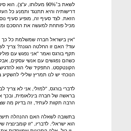
לשאת ב־90% מעלותו, ע"צ).
דרישותיה והיא תתנגד ותמנע כל העל
הזאת. לצד סעיף זה, מופיע סעיף נו
מכיל פותחת למעשה את ההסכם ומחז
"אין בישראל חברה שמשלמת כל כך ה
עוד? האם זו החלטה הגונה? צריך לש
תקף בורגס ואמר "אני נפגש עם פוליט
כשהם נפגשים עם אנשי עסקים, אבל 
הקונטקסט. התפקיד שלי הוא להדגיש ש
הנוכחי יש לנו תמריץ שלילי להשקיע 
לדברי בורגס, "למזלי, אני לא צריך לב
בראשה של חברה בינלאומית, ובכך א
הרבה תקוות לעתיד, זה בדיוק מה שצי
בתשובה לשאלה האם ההנהלה תישאר י
הוא ישראלי. לדבריו, "זו קומבינציה של
- זו כיל. אלה התכונות שמייחדות את