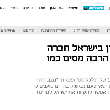
משפט
שוק ההון
עולם
ספורט
פנאי
מוס
ת
סקירת שוקי חו"ל
השורה התחתונה
קריפטו
פרויקט פע
ין בישראל חברה
הרבה מסים כמו
מנכ"ל כיל בכנס פסגת ת"א 100 של "כלכליסט" ופסגות: "מצב הרוח
 שאי פעם נפגשתי בו. הם טוענים כי
ה אפשר להשוות את ישראל למדינת