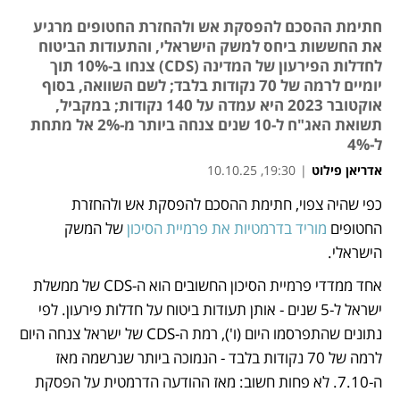
חתימת ההסכם להפסקת אש ולהחזרת החטופים מרגיע
את החששות ביחס למשק הישראלי, והתעודות הביטוח
לחדלות הפירעון של המדינה (CDS) צנחו ב-10% תוך
יומיים לרמה של 70 נקודות בלבד; לשם השוואה, בסוף
אוקטובר 2023 היא עמדה על 140 נקודות; במקביל,
תשואת האג"ח ל-10 שנים צנחה ביותר מ-2% אל מתחת
ל-4%
אדריאן פילוט
|
19:30, 10.10.25
כפי שהיה צפוי, חתימת ההסכם להפסקת אש ולהחזרת 
נפתח בכרטיסייה חדשה
נפתח בכרטיסייה חדשה
נפתח בכרטיסייה חדשה
החטופים 
מוריד בדרמטיות את פרמיית הסיכון
 של המשק 
הישראלי.
אחד ממדדי פרמיית הסיכון החשובים הוא ה-CDS של ממשלת 
ישראל ל-5 שנים - אותן תעודות ביטוח על חדלות פירעון. לפי 
נתונים שהתפרסמו היום (ו'), רמת ה-CDS של ישראל צנחה היום 
לרמה של 70 נקודות בלבד - הנמוכה ביותר שנרשמה מאז 
ה-7.10. לא פחות חשוב: מאז ההודעה הדרמטית על הפסקת 