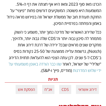
הכרנו מאז סוף 2023 ומאז היא אף חצתה את רף ה-5%. 
המשמעות היא פשוטה: המשקיעים דורשים פחות "פיצוי" על 
החזקת תעודת חוב של ממשלת ישראל וזה בפירוש מראה גידול 
באמון והפחתה בפרמיית הסיכון. 
ככל שדירוג האשראי של מדינה נמוך יותר, משמע כי השוק 
מתמחר לה סיכון גבוה יותר וה־CDS שלה גבוה יותר, ולהיפך. 
מחקרים שונים מראים שבכל ירידה של דרגת דירוג אחת 
(Notch), נרשמת עלייה ממוצעת של 25-50 נקודות בסיס 
ב־CDS ל-5 שנים. לכן עתה הצפי הוא להעלאת תחזית הדירוג 
"שלילי" של ישראל, לאחר 
שזו כבר הורדה באופן משמעותי על 
ידי שלוש המדרגות 
(מודי'ס, פיץ' ו-S&P).  
תגיות
דירוג אשראי
CDS
אג"ח
הפסקת אש