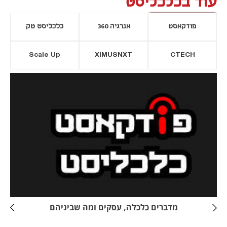
עוד בכלכליסט
פודקאסט
אנרגיה 360
כלכליסט טק
Scale Up
XIMUSNXT
CTECH
יסייה חדשה
נפתח בכרטיסייה חדשה
מדברים כלכלה, עסקים ומה שביניהם