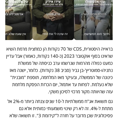
חינוך הוא המשישמה של החיים שלי - V
זה שינה לי את החיים: איך עידו איז'ק הופך את הסמארטפון לכלי צילום מקצועי_v
אין שעה שלא התעסקתי במשבר - טל אלכסנדרוביץ’ שגב מנהלת משברים
בראייה היסטורית, CDS של 70 נקודות הן כמחצית מרמת השיא 
שראינו בסוף אוקטובר 2023 (כ-140 נקודות, כאמור) אבל עדיין 
כמעט כפולה מהרמות שנרשמו ערב כניסתה של ממשלת 
נתניהו-סמוטריץ'-בן גביר (סביב 38 נקודות). כלומר, ישנה מאז 
כינונה של הממשלה, ובעיקר מאז המלחמה, תוספת "מובנית" 
שלא נעלמת. לפחות עד אתמול, יום הכרזת הפסקת מלחמת 
עזה שהיוותה מקור מרכזי לסיכון משקי.
גם תשואת אג"ח ממשלתיות ל-10 שנים צנחה ביותר מ-2% אל 
מתחת ל-4%. זה לא רק שינוי משמעותי כמותית אלא גם 
פסיכולוגית שכן מדובר על חזרה ל"קידומת 3". זו תשואה שלא 