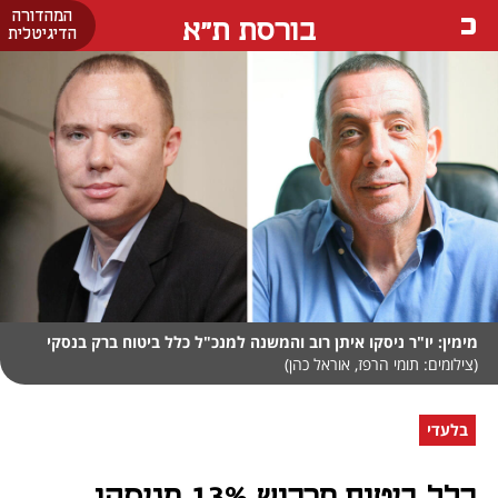
המהדורה
בורסת ת"א
הדיגיטלית
מימין: יו"ר ניסקו איתן רוב והמשנה למנכ"ל כלל ביטוח ברק בנסקי
(צילומים: תומי הרפז, אוראל כהן)
בלעדי
כלל ביטוח תרכוש 13% מניסקו