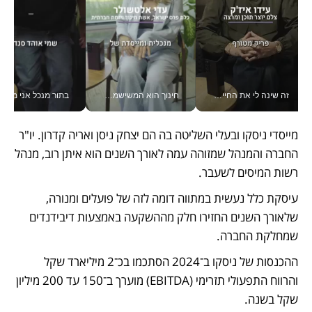
זה שינה לי את החיים: איך עידו איז'ק הופך את הסמארטפון לכלי צילום מקצועי_v
חינוך הוא המשישמה של החיים שלי - V
בתור מנכל אני מקבל מאות הח
מייסדי ניסקו ובעלי השליטה בה הם יצחק ניסן ואריה קדרון. יו"ר 
החברה והמנהל שמזוהה עמה לאורך השנים הוא איתן רוב, מנהל 
רשות המיסים לשעבר. 
עיסקת כלל נעשית במתווה דומה לזה של פועלים ומנורה, 
שלאורך השנים החזירו חלק מההשקעה באמצעות דיבידנדים 
שמחלקת החברה. 
ההכנסות של ניסקו ב־2024 הסתכמו בכ־2 מיליארד שקל 
והרווח התפעולי תזרימי (EBITDA) מוערך ב־150 עד 200 מיליון 
שקל בשנה. 