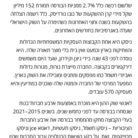
שלשום רכשה כלל 2.7% ממניות הבורסה תמורת 152 מיליון 
שקל מידי קרן ההשקעות של נובו נורדיסק. כלל רשמה הצלחה 
בהשקעות בשנה וחצי האחרונות כשהימרה על השוק הישראלי 
שעלה באגרסיביות בחודשים האחרונים.
ניסקו היא אחת הקבוצות העסקיות המשפחתיות הגדולות 
והוותיקות בארץ וכמעט ואין בית בלי מוצר תאורה שלה. היא 
נוסדה לפני 43 שנה בידי ניצן וקידרון, שעד היום משמשים 
דירקטורים בקבוצה. החברה מייצרת נורות, מנורות גדולות 
ואביזרי חשמל כמו מפסקים ומתגים ומובילה את השוק בארץ. 
המפעל המרכזי של החברה והמטה שלה שוכנים במודיעין והיא 
מעסיקה 570 עובדים.
לאנשי שוק ההון היא מוכרת באמצעות ארבע חברות־בנות 
שנסחרו בבורסה עד לפני כחמש שנים. בשנים 2015–2021 
בעלי הקבוצה מחקו מהמסחר בבורסה את ארבע החברות 
הציבוריות – ניסקו חשמל, ניסקו תעשיות, דאטא jce וניסקו 
פרוייקטים. זאת, על רקע הוצאות הרגולציה עבור החברות שהיו 