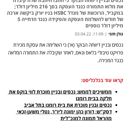
נכסים ובניין דיווחה הבוקר כי החברה-הבת שלה קיבלה
את מלוא התמורה כנגד העסקה בסך 216 מיליון דולר;
במקביל, הרוכשת של מגדל HSBC בניו יורק ביקשה ארכה
של חודש להשלמת העסקה והפקידה כנגד הדחייה 5
מיליון דולר נוספים
גולן חזני
|
11:09, 03.04.22
נכסים ובניין דיווחה הבוקר (א') כי השלימה את עסקת מכירת 
נפתח בכרטיסייה חדשה
נפתח בכרטיסייה חדשה
נפתח בכרטיסייה חדשה
פרויקט טיבולי בלאס וגאס, לאחר שקיבלה את התמורה המלאה 
כנגד המכירה.
קראו עוד בכלכליסט:
ממשיכים לממש: נכסים ובניין מוכרת לווי בוקס את 
חלקה בבית רומנו
נכסים ובנין מוכרת את בית רומנו בתל אביב
דסק"ש: דורון כהן ימונה ליו"ר, נטלי משען-זכאי 
מהראל תמונה למנכ"לית