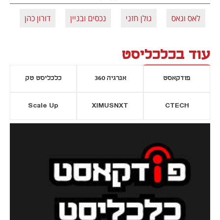
לאס וגאס
גולן חזני
נכסים ובניין
דורון כהן
עוד בכלכליסט
פודקאסט
אנרגיה 360
כלכליסט טק
Scale Up
XIMUSNXT
CTECH
יסייה חדשה
נפתח בכרטיסייה חדשה