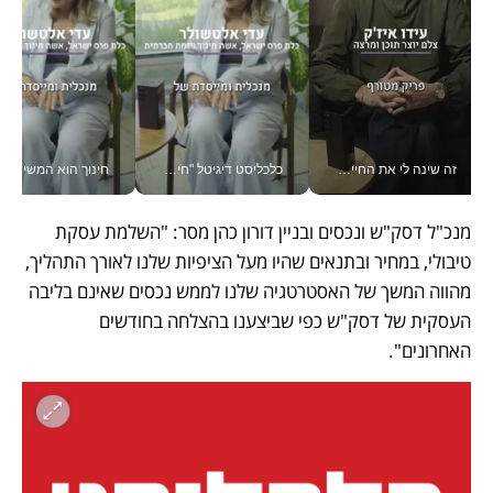
זה שינה לי את החיים: איך עידו איז'ק הופך את הסמארטפון לכלי צילום מקצועי_v
כלכליסט דיגיטל "חינוך הוא המשימה של החיים שלי"_v
חינוך הוא המש
מנכ"ל דסק"ש ונכסים ובניין דורון כהן מסר: "השלמת עסקת 
טיבולי, במחיר ובתנאים שהיו מעל הציפיות שלנו לאורך התהליך, 
מהווה המשך של האסטרטגיה שלנו לממש נכסים שאינם בליבה 
העסקית של דסק"ש כפי שביצענו בהצלחה בחודשים 
האחרונים".