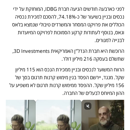
לפני כארבעה חודשים הגיעה חברת IDBG, המוחזקת על ידי 
נכסים ובניין בשיעור של כ-74.18%, להסכם למכירת נכסיה 
הכוללים את פרויקט המסחר והמשרדים טיבולי שנמצא בלאס 
וגאס, בנוסף לעתודות קרקע הסמוכות לפרויקט המיועדות 
לבנייה למגורים. 
הרוכשת היא חברת הנדל"ן האמריקאית 3D Investments, 
שתשלם בעסקה 216 מיליון דולר.
הרווח המשוער לנכסים ובניין ממכירת הנכס הוא 115 מיליון 
שקל. מנגד, יירשם הפסד בגין מימוש קרנות תרגום בסך של 
156 מיליון שקל. ההפסד ממימוש קרנות תרגום לא משפיע על 
ההון המיוחס לבעלים של החברה.