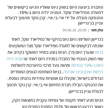
החברה ביצעה היום בשוק גיוס שאליו הגיעו ביקושים של
למעלה ממיליארד שקל. המניה ירדה היום ב-10%.
ההנפקה הובלה על ידי איי.בי.איי. קרן נוקד תהפוך לבעלת
עניין בג'נריישן
גולן חזני
|
20:09, 04.06.26
ג’נריישן השלימה היום גיוס בהיקף של כמיליארד שקל, לאחר 
נפתח בכרטיסייה חדשה
נפתח בכרטיסייה חדשה
נפתח בכרטיסייה חדשה
שזכתה לביקושים של למעלה ממיליארד שקל מצד המשקיעים 
בגיוס
 שנערך היום (ה'). הגיוס בוצע במחיר המשקף בקירוב את 
שווי השוק הנוכחי של החברה בסגירה היום לאחר ש
המניה ירדה 
היום ב-10% בבורסה
 ומהווה צעד מרכזי בהיערכות להשלמת 
רכישת שיכון ובינוי אנרגיה
. בגיוס השתתפו הגופים המוסדיים 
הגדולים בישראל, שקיבלו גם אופציות עתידיות בהנחה נוספת. 
את ההנפקה הובילה חברת החיתום איי.בי.איי. קרן נוקד תהפוך 
לבעלת עניין בג'נריישן.
הגיוס מגיע לאחר תקופה של צמיחה עקבית בתוצאות הקרן, 
כאשר ברבעון הראשון של 2026 הסתכם התזרים נטו 