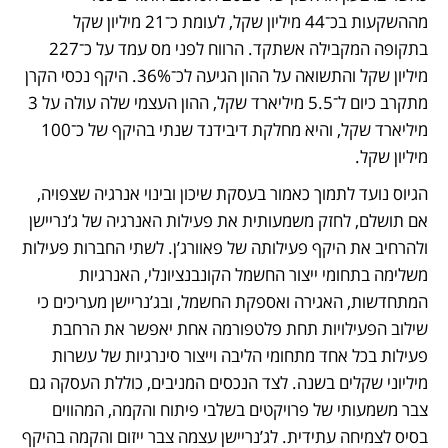
מההשקעות בכ־44 מיליון שקל, לעומת כ־21 מיליון שקל 
בתקופה המקבילה אשתקד. הרווח לפני מס עמד על כ־227 
מיליון שקל והתשואה על ההון הגיעה לכ־36%. היקף נכסי הקרן 
מתקרב כיום ל־5.5 מיליארד שקל, ההון העצמי שלה עולה על 3 
מיליארד שקל, והיא מחלקת דיבידנד שנתי בהיקף של כ־100 
מיליון שקל.
הגיוס נועד לתמוך כאמור בעסקת שיכון ובינוי אנרגיה שצפויה, 
אם תושלם, לחזק משמעותית את פעילות האנרגיה של ג’נריישן 
ולהרחיב את היקף פעילותה של פאוורג’ן. לשתי החברות פעילות 
משלימה בתחומי ייצור החשמל הקונבנציונלי, האנרגיות 
המתחדשות, האגירה ואספקת החשמל, ובג’נריישן מעריכים כי 
שילוב הפעילויות תחת פלטפורמה אחת יאפשר את הרחבת 
פעילות בכל אחד מתחומי הליבה וייצור סינרגיות של עשרות 
מיליוני שקלים בשנה. לצד הנכסים המניבים, כוללת העסקה גם 
צבר משמעותי של פרויקטים בשלבי פיתוח והקמה, המהווים 
בסיס לצמיחה עתידית. לג’נריישן עצמה צבר ייזום והקמה בהיקף 