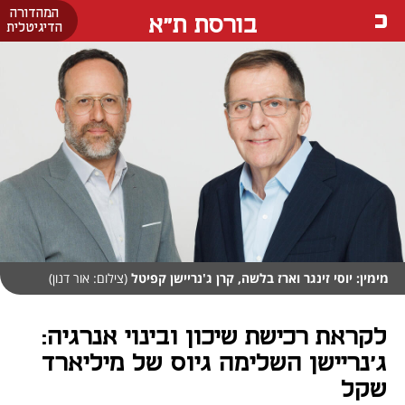
המהדורה
בורסת ת"א
הדיגיטלית
מימין: יוסי זינגר וארז בלשה, קרן ג'נריישן קפיטל
(צילום: אור דנון)
לקראת רכישת שיכון ובינוי אנרגיה:
ג'נריישן השלימה גיוס של מיליארד
שקל