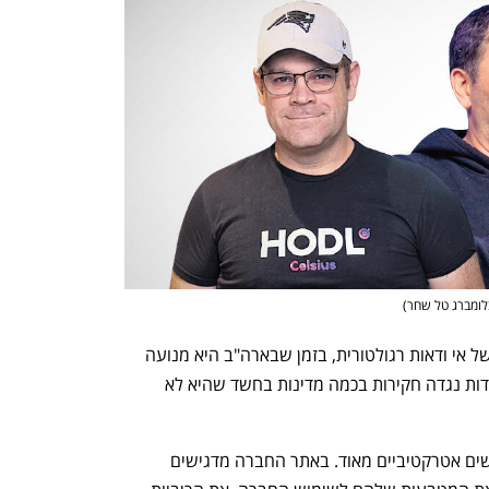
בלומברג טל שחר
)
 כיום החברה כבר לא פועלת בבריטניה בשל אי ודאות רגולטורית, בזמן שבארה"ב היא מנועה 
מלהציע את כל מגוון המוצרים שלה, ועומדות נגדה חקירות בכמה מדינות בחשד שהיא לא 
שיעורי הריביות שצלזיוס מציעה למשתמשים אטרקטיביים מאוד. באתר החברה מדגישים 