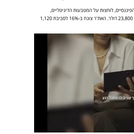
הודעה זו, לצד הירידות החזקות בשווקים הפיננסיים, לוחצות על המטבעות הדיגיטליים, 
והביטקוין מגיב בנפילה של 13% לסביבת 23,800 דולר. האת'ר צונח ב-16% לסביבת 1,120 