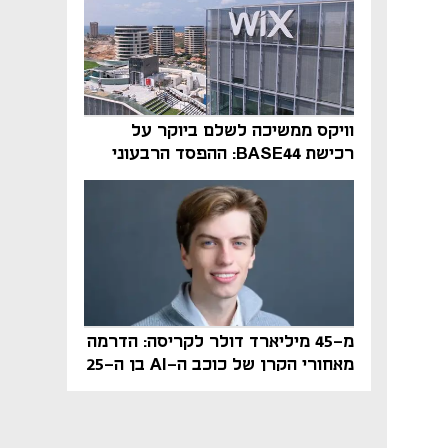
וויקס ממשיכה לשלם ביוקר על
רכישת BASE44: ההפסד הרבעוני
זינק ל-76 מיליון דולר
מ-45 מיליארד דולר לקריסה: הדרמה
מאחורי הקרן של כוכב ה-AI בן ה-25