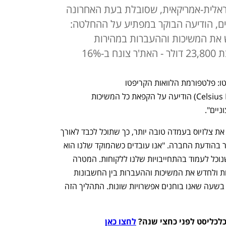
ראלית-אמריקאית, שסובלת בעת האחרונה
ם, הודיעה הבוקר במפתיע על ההחלטה:
 את המשיכות וההעברות במהירות
-16%
חדשות רעות מגיעות הבוקר לשוק הקריפטו: פלטפורמת הלוואות הקריפטו 
(Celsius Networks) הודיעה על הקפאת כל המשיכות 
ים".  
"החלטנו על הפעולה הזו היום כדי להציב את צלזיוס בעמדה טובה יותר, כך שתוכל לכבד לאורך 
זמן את החובות שלה מול המשיכות", נאמר בהודעת החברה. "אנו עובדים כשהמוקד שלנו הוא 
אחד - להגן ולשמור על הנכסים במטרה שנוכל לעמוד בהתחייבויות שלנו ללקוחות. המטרה 
האולטימטיבית שלנו היא לייצב את הנזילות ולחדש את המשיכות וההעברות בין החשבונות 
במהירות האפשרית. יש לנו הרבה עבודה בשעה שאנו בוחנים אפשרויות שונות. התהליך הזה 
כלכליסט לפני כחצי שנה? 
לחצו כאן