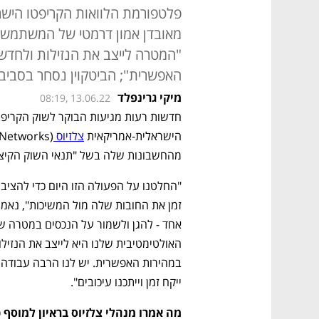
פלטפורמת הלוואות הקריפטו היש
מאובדן אמון דרמטי של המשתמשי
"המטרה לייצב את הנזילות ולחדש
האפשרית"; הביטקוין נסחר בסביבת 23,800 דולר - האת'ר צונח ב
מיקי גרינפלד
08:19, 13.06.22
הישראלית-אמריקאית 
צלזיוס 
מהחשבונות שלה בשל "תנאי השוק הקיצוני
ייקח זמן וייתכנו עיכובים".
מה אמרו מנהלי צלזיוס בראיון למוסף 