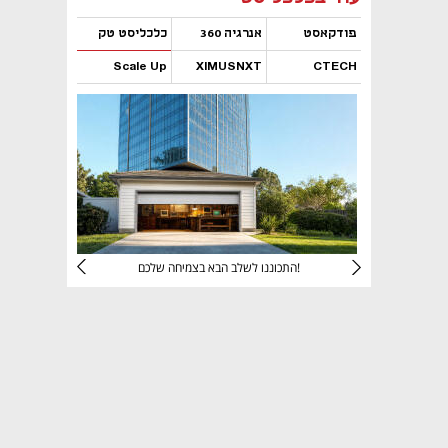
פודקאסט
אנרגיה 360
כלכליסט טק
Scale Up
XIMUSNXT
CTECH
נפתח בכרטיסייה חדשה
נפתח בכרטיסייה חדשה
נפתח בכרטיסייה חדשה
נפתח בכרטיסייה חדשה
יניהם
התכוננו לשלב הבא בצמיחה שלכם!