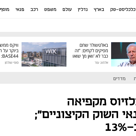
כלכליסט-טק
בארץ
נדל"ן
עולם
משפט
רכב
פנאי
מוסף
באלטשולר שחם
וויקס ממש
מפיקים לקחים: "זה
ביוקר על ר
כבר לא 'וואן מן' שואו
44
של גילעד"
אלמוג עזר
סופי שולמן
מיליון דולר
מדדים
לזיוס מקפיאה
י השוק הקיצוניים";
13