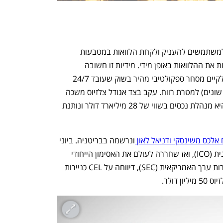
רשת צלזיוס היא פלטפורמה שמאפשרת למשתמשים להעניק ולקחת הלוואות במטבעות 
קריפטו. היא ופלטפורמות דומות לה מציעות את ההלוואות באופן מידי. מידיות זו חשובה 
למשתמשים משום שהיא מאפשרת להם לקיים מסחר ספקולטיבי מהיר בשוק שעובד 24/7 
ולנסות לנצל ארביטרז' (פער בין מטבעות שונים) למטרת רווח. עקב בצד אגודל צלזיוס משכה 
עוד ועוד משתמשים, ובשיאה הודיעה כי היא מנהלת נכסים בשווי של 28 מיליארד דולר ונותנת 
אלכס משינסקי ודניאל לאון 
ונרשמה בבריטניה. ביוני 
2018 היא ביצעה הנפקת מטבעות ראשונית (ICO), ואז שחררה לעולם את האסימון הייחודי 
שלה CEL. צלזיוס, ברוח הנחיות רשות ניירות ערך האמריקאית (SEC), דיווחה על CEL כניירות 
 דולר.