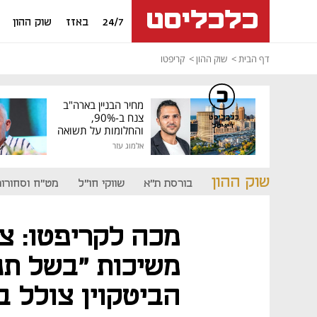
24/7
באזז
שוק ההון
דף הבית
שוק ההון
קריפטו
מחיר הבניין בארה"ב
צנח ב-90%,
כלכליסט
דיגיטל
והחלומות על תשואה
גבוהה התנפצו
אלמוג עזר
שוק ההון
בורסת ת"א
שווקי חו"ל
מט"ח וסחורות
מכה לקריפטו: צ
משיכות "בשל תנא
הביטקוין צולל ב-%