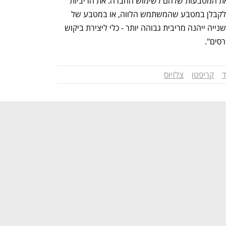
הענקת ריבית של עד 17% למי שיפקידו את המטבעות שלהם לשימוש החברה. את הריביות 
משלמת החברה על בסיס שבועי, ואפשר לקבלן במטבע שהמשתמש הלווה, או במטבע של 
החברה (CEL), כשמי שבוחר באפשרות השנייה ייהנה מריבית גבוהה יותר - כלי ליצירת ביקוש 
ד
קריפטו
צלזיוס