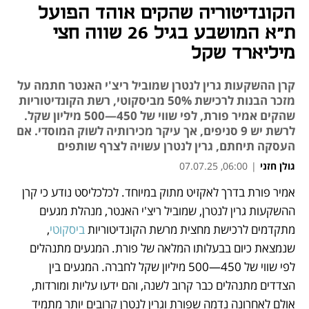
הקונדיטוריה שהקים אוהד הפועל
ת"א המושבע בגיל 26 שווה חצי
מיליארד שקל
קרן ההשקעות גרין לנטרן שמוביל ריצ'י האנטר חתמה על
מזכר הבנות לרכישת 50% מביסקוטי, רשת הקונדיטוריות
שהקים אמיר פורת, לפי שווי של 450—500 מיליון שקל.
לרשת יש 9 סניפים, אך עיקר מכירותיה לשוק המוסדי. אם
העסקה תיחתם, גרין לנטרן עשויה לצרף שותפים
גולן חזני
|
06:00, 07.07.25
אמיר פורת בדרך לאקזיט מתוק במיוחד. לכלכליסט נודע כי קרן 
נפתח בכרטיסייה חדשה
נפתח בכרטיסייה חדשה
ההשקעות גרין לנטרן, שמוביל ריצ'י האנטר, מנהלת מגעים 
מתקדמים לרכישת מחצית מרשת הקונדיטוריות 
ביסקוטי
, 
שנמצאת כיום בבעלותו המלאה של פורת. המגעים מתנהלים 
לפי שווי של 450—500 מיליון שקל לחברה. המגעים בין 
הצדדים מתנהלים כבר קרוב לשנה, והם ידעו עליות ומורדות, 
אולם לאחרונה נדמה שפורת וגרין לנטרן קרובים יותר מתמיד 