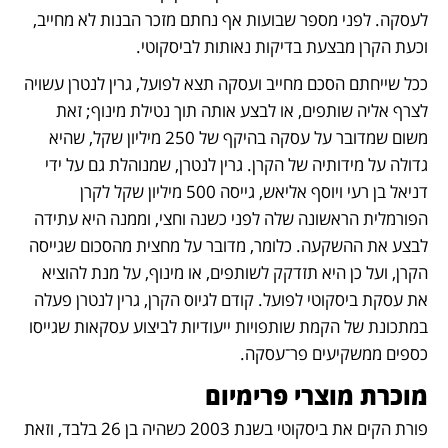
לעסקה. לפני מספר שבועות אף נחתם מזכר הבנות לא מחייב, 
וכעת הקרן מבצעת בדיקות נאותות לביסקוטי. 
ככל שייחתם הסכם מחייב ועסקה תצא לפועל, גרין לנטרן עשויה 
לצרף אליה שותפים, או לבצע אותה תוך נטילת מינוף; זאת 
משום שמדובר על עסקה בהיקף של 250 מיליון שקל, שהיא 
גדולה על מידותיה של הקרן. גרין לנטרן, שמנוהלת גם על ידי 
דניאל בן רעי ויוסף אליאש, גייסה 500 מיליון שקל לקרן 
הפורמלית הראשונה שלה לפני כשנה וחצי, וממנה היא עתידה 
לבצע את ההשקעה. כלומר, מדובר על מחצית מהסכום שגייסה 
הקרן, ועל כן היא תזדקק לשותפים, או מינוף, על מנת להוציא 
את עסקת ביסקוטי לפועל. קודם לגיוס הקרן, גרין לנטרן פעלה 
במתכונת של הקמת שותפויות ייעודיות לביצוע עסקאות שגייסו 
כספים ממשקיעים פר־עסקה. 
מוכרת מוצרי פרימיום
פורת הקים את ביסקוטי בשנת 2003 כשהיה בן 26 בלבד, וזאת 