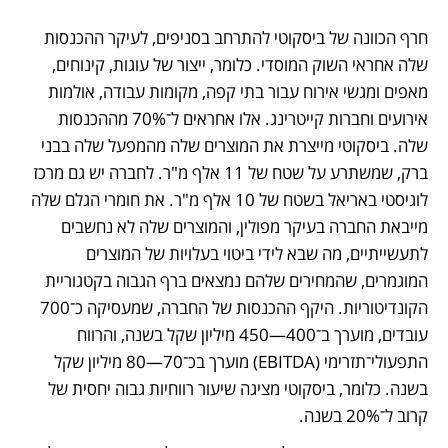
חרף הכוונה של ביסקוטי להתרחב בסניפים, לעיקר ההכנסות 
שלה אחראי השוק המוסדי. כלומר, ייצור של עוגות, קינוחים, 
מאפים ומגשי אירוח עבור בתי קפה, מקומות עבודה, אולמות 
אירועים וחברות קייטרינג. אלו אחראים ל־70% מההכנסות 
שלה. ביסקוטי מייצרת את המוצרים שלה מהמפעל שלה בבני 
ברק, שמשתרע על שטח של 11 אלף מ"ר. לחברה יש גם מרכז 
לוגיסטי באריאל בשטח של 10 אלף מ"ר. את חומרי הגלם שלה 
מייבאת החברה בעיקר מפולין, והמוצרים שלה לא נחשבים 
לתעשייתיים, מה שבא לידי ביטוי בעלויות של המוצרים 
המוגמרים, שהמחירים שלהם נמצאים ברף הגבוה בקטגוריית 
הקונדיטוריות. היקף ההכנסות של החברה, שמעסיקה כ־700 
עובדים, מוערך ב־400—450 מיליון שקל בשנה, והרווח 
התפעולי־תזרימי (EBITDA) מוערך בכ־70—80 מיליון שקל 
בשנה. כלומר, ביסקוטי מציגה שיעור רווחיות גבוה יחסית של 
קרוב ל־20% בשנה. 