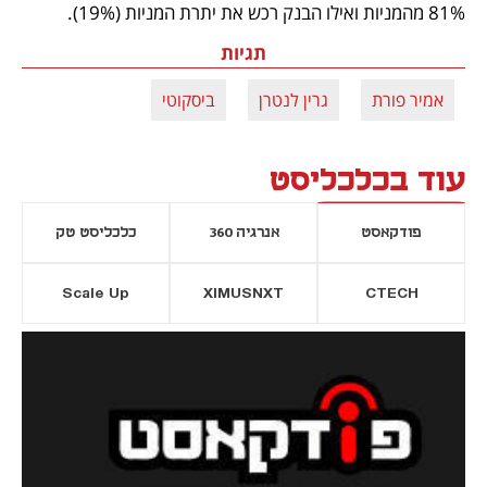
81% מהמניות ואילו הבנק רכש את יתרת המניות (19%). 
תגיות
אמיר פורת
גרין לנטרן
ביסקוטי
עוד בכלכליסט
פודקאסט
אנרגיה 360
כלכליסט טק
Scale Up
XIMUSNXT
CTECH
יסייה חדשה
נפתח בכרטיסייה חדשה