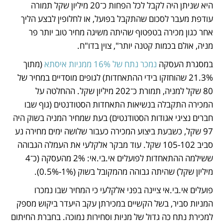
היא שניתן היה לקבל לכל הפחות כ־20 מיליון שקל תמורה 
עודפת מעבר לסכום שהתקבל בפועל, או לחלופין לבצע הליך 
אחר כגון מכירה בטפטוף שהיתה משיגה מחיר טוב יותר פר 
מניה, אולם בכמות קטנה יותר", צוין בדו"ח.
במסגרת העסקה 
נמכר נתח של 16% ממניות איסתא
 (מתוך 
21.3% שהוחזקו בידי ההתאחדות) לגופים מוסדיים במחיר של 
80 שקל למניה, תמורת כ־202 מיליון שקל. ההחלטה על 
המכירה התקבלה בנשיאות התאחדות הסטודנטים (גוף שבו 
חברים נציגי אגודות הסטודנטים) בעת שמחיר המניה בשוק היה 
97 שקל, כשבעת ביצוע המכירה כעבור שלושה ימים מחירה נע 
סביב 105-102 שקל. עוד מבקר אלקלעי את העמלה הגבוהה 
ששילמה ההתאחדות לפועלים אי.בי.אי: 2% מהעסקה (כ־4 
מיליון שקל) שהיתה גבוהה מהמקובל בשוק (1%-0.5%).
פועלים אי.בי.אי ציינה בפני אלקלעי כי המחיר שבו נמכרו 
המניות סביר, בשל הקשיים במכירתן עקב היעדר ביקוש מספק 
למכירת נתח כה גדול של מניות וסחירות נמוכה. בחברת החיתום 