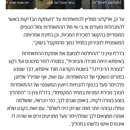
כלכליסט דיגיטל "חינוך הוא המשימה של החיים שלי"_v
בתור מנכל אני מקבל מאות החלטות ביום, וה- Galaxy Z Fold8 Ultra עוזר לי לחתוך אותן מהר יותר_v
אין שעה שלא התעסקתי במשבר - טל אלכסנדרוביץ’ שגב מנהלת משברים
על כן, אלקלעי ממליץ להתאחדות על "העמקת הבדיקות באשר 
להתנהלות פועלים אי.בי.אי מול ההתאחדות ומול הגופים 
המוסדיים בהקשר למכירת המניות, וכן בחינת אחריותה 
המשפטית למכירתן במחיר נמוך מהמקובל בשוק".
בדו"ח צוין כי "ההחלטה לצמצם את אחזקת ההתאחדות 
באיסתא היתה סבירה והגיונית", במטרה לפזר סיכונים ועל רקע 
"בצורת הדיבידנד" בשנות הקורונה מצד איסתא, דבר שפגע 
בתזרים השוטף של ההתאחדות. עם זאת, אף שהיו"ר אלחנן 
פלהיימר פעל בכפוף להנחיות היועץ המשפטי של ההתאחדות 
לצורך מכירת המניות במחיר המקסימלי, בדו"ח צוין כי "התהליך 
בוצע בצורה לקויה, באופן שגרם לכך, כפי הנראה, ששולמה 
עמלה גבוהה יותר ממה שניתן היה לשלם". עם זאת, נקבע שלא 
אותרו ממצאים לכך שפלהיימר פעל ממניעים זרים או שהיה לו 
אינטרס אישי כלשהו בתהליך.