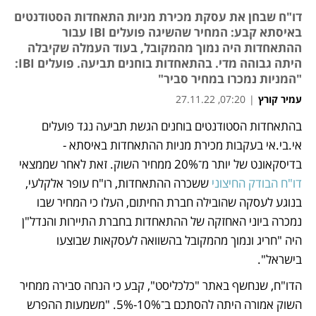
דו"ח שבחן את עסקת מכירת מניות התאחדות הסטודנטים
באיסתא קבע: המחיר שהשיגה פועלים IBI עבור
ההתאחדות היה נמוך מהמקובל, בעוד העמלה שקיבלה
היתה גבוהה מדי. בהתאחדות בוחנים תביעה. פועלים IBI:
"המניות נמכרו במחיר סביר"
עמיר קורץ
|
07:20, 27.11.22
בהתאחדות הסטודנטים בוחנים הגשת תביעה נגד פועלים 
נפתח בכרטיסייה חדשה
נפתח בכרטיסייה חדשה
אי.בי.אי בעקבות מכירת מניות ההתאחדות באיסתא - 
בדיסקאונט של יותר מ־20% ממחיר השוק. זאת לאחר שממצאי 
דו"ח הבודק החיצוני
 ששכרה ההתאחדות, רו"ח עופר אלקלעי, 
בנוגע לעסקה שהובילה חברת החיתום, העלו כי המחיר שבו 
נמכרה ביוני האחזקה של ההתאחדות בחברת התיירות והנדל"ן 
היה "חריג ונמוך מהמקובל בהשוואה לעסקאות שבוצעו 
בישראל".
הדו"ח, שנחשף באתר "כלכליסט", קבע כי הנחה סבירה ממחיר 
השוק אמורה היתה להסתכם ב־10%-5%. "משמעות ההפרש 