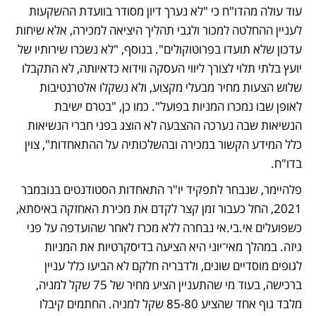
עוד עולה מהדו"ח כי "לא נערך דיון מסודר בוועדת ההשקעות 
לעניין ההחלטה למכור ולגבי תהליך היציאה למכירה, אלא שיחות 
עדכון שלא תועדו בפרוטוקולים". בנוסף, "לא נשכרו שירותיו של 
יועץ בלתי תלוי לצורך ליווי העסקה ווידוא כדאיותה, לא התקבלו 
שלוש הצעות מחיר מבעלי מקצוע, ולא נשקלו אלטרנטיבות 
לאופן שבו נמכרו המניות בפועל". כמו כן, "בטרם ישיבת 
הנשיאות שבה נערכה ההצבעה לא הוצג בפני חברי הנשיאות 
כלל המידע הקשור במכירה ובהשלכותיה על ההתאחדות", צוין 
בדו"ח.
פלהיימר, שנבחר לתפקיד יו"ר התאחדות הסטודנטים בנובמבר 
2021, החל כעבור זמן קצר לקדם את מכירת האחזקה באיסתא, 
כשפועלים אי.בי.אי נבחרה ללא מכרז לאחר שהועדפה על פני 
גיזה. במהלך מאי־יוני היא הציעה בדיסקרטיות את המניות 
לגופים מוסדיים שונים, ולדבריה חלקם לא הביעו כלל עניין 
ברכישה, בעוד מי שהתעניין הציע מחיר של 75 שקל למניה, 
מלבד גוף אחד שהציע 85-80 שקל למניה. החתמים קיבלו 