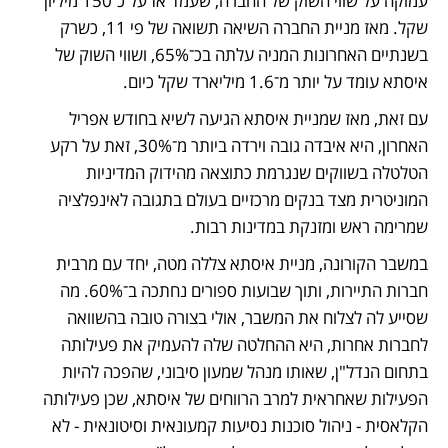
עמוקה על שווי השוק של החברה, שעמד אז על כ־150 מיליון 
שקל. מאז מניית החברה השיאה תשואה של פי 11, כשרק 
בשנתיים האחרונות המניה עלתה בכ־65%, ושווי השוק של 
איסתא עומד על יותר מ־1.6 מיליארד שקל כיום. 
עם זאת, מאז שמניית איסתא הגיעה לשיא בחודש אפריל 
האחרון, היא איבדה גובה וירדה ביותר מ־30%, זאת על רקע 
הטלטלה בשווקים שנגרמת כתוצאה מהידוק המדיניות 
המוניטרית מצד בנקים מרכזיים בעולם בתגובה לאינפלציה 
שמרימה ראש ומזנקת במדינות רבות.
במשבר הקורונה, מניית איסתא צללה מטה, יחד עם מרבית 
חברות התיירות, ותוך שבועות ספורים נחתכה ב־60%. מה 
שסייע לה לצלוח את המשבר, אולי בצורה טובה בהשוואה 
לחברות אחרות, היא ההחלטה שלה להעמיק את פעילותה 
בתחום הנדל"ן, שאותו מנהל שמעון סיבוני, שהפכה להיות 
הפעילות שאחראית למרב הרווחים של איסתא, שכן פעילותה 
הקלאסית - ניהול סוכנות נסיעות קמעונאית וסיטונאית - לא 