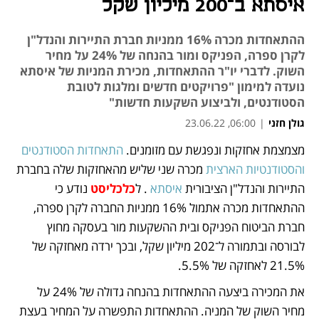
איסתא ב־200 מיליון שקל
ההתאחדות מכרה 16% ממניות חברת התיירות והנדל"ן
לקרן ספרה, הפניקס ומור בהנחה של 24% על מחיר
השוק. לדברי יו"ר ההתאחדות, מכירת המניות של איסתא
נועדה למימון "פרויקטים חדשים ומלגות לטובת
הסטודנטים, ולביצוע השקעות חדשות"
גולן חזני
|
06:00, 23.06.22
מצמצמת אחזקות ונפגשת עם מזומנים. 
התאחדות הסטודנטים 
נפתח בכרטיסייה חדשה
נפתח בכרטיסייה חדשה
והסטודנטיות הארצית
 מכרה שני שליש מהאחזקות שלה בחברת 
התיירות והנדל"ן הציבורית 
איסתא
 . ל
כלכליסט
 נודע כי 
ההתאחדות מכרה אתמול 16% ממניות החברה לקרן ספרה, 
חברת הביטוח הפניקס ובית ההשקעות מור בעסקה מחוץ 
לבורסה ובתמורה ל־202 מיליון שקל, ובכך ירדה מאחזקה של 
21.5% לאחזקה של 5.5%. 
את המכירה ביצעה ההתאחדות בהנחה גדולה של 24% על 
מחיר השוק של המניה. ההתאחדות התפשרה על המחיר בעצת 