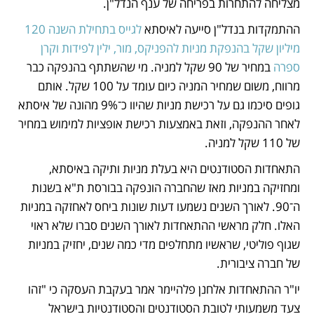
מצליחה להתחרות בפריחה של ענף הנדל"ן. 
ההתמקדות בנדל"ן סייעה לאיסתא 
לגייס בתחילת השנה 120 
מיליון שקל בהנפקת מניות להפניקס, מור, ילין לפידות וקרן 
ספרה
 במחיר של 90 שקל למניה. מי שהשתתף בהנפקה כבר 
מרווח, משום שמחיר המניה כיום עומד על 100 שקל. אותם 
גופים סיכמו גם על רכישת מניות שהיוו כ־9% מהונה של איסתא 
לאחר ההנפקה, וזאת באמצעות רכישת אופציות למימוש במחיר 
של 110 שקל למניה. 
התאחדות הסטודנטים היא בעלת מניות ותיקה באיסתא, 
ומחזיקה במניות מאז שהחברה הונפקה בבורסת ת"א בשנות 
ה־90. לאורך השנים נשמעו דעות שונות ביחס לאחזקה במניות 
האלו. חלק מראשי ההתאחדות לאורך השנים סברו שלא ראוי 
שגוף פוליטי, שראשיו מתחלפים מדי כמה שנים, יחזיק במניות 
של חברה ציבורית.  
יו"ר ההתאחדות אלחנן פלהיימר אמר בעקבת העסקה כי "זהו 
צעד משמעותי לטובת הסטודנטים והסטודנטיות בישראל 