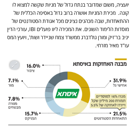
יועציה, משום שמדובר בנתח גדול של מניות שקשה למצוא לו 
קונה.  מכירת המניות אושרה ברוב גדול באסיפה הכללית של 
ההתאחדות, שבה מכהנים נציגים מכל אגודת הסטודנטים של 
מוסדות הלימוד השונים. את המכירה ליוו פועלים IBI, עורכי הדין 
יניב בר־זיק ומורן גולדברג ממשרד צמח שניידר ושות', ויועץ המס 
עו"ד מאיר מזרחי. 