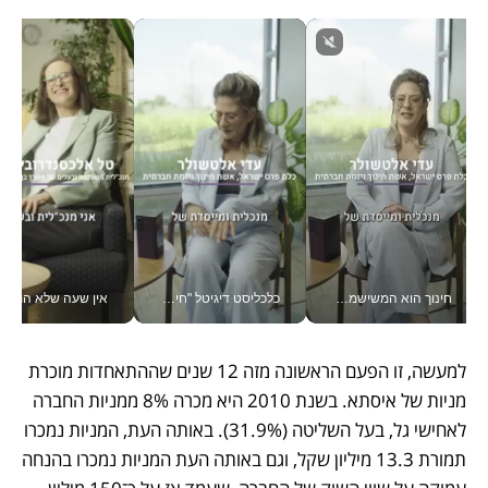
חינוך הוא המשישמה של החיים שלי - V
כלכליסט דיגיטל "חינוך הוא המשימה של החיים שלי"_v
אין שעה שלא התעסקתי במשבר - טל אלכסנדרוביץ’ שגב מנהלת משברים
למעשה, זו הפעם הראשונה מזה 12 שנים שההתאחדות מוכרת 
מניות של איסתא. בשנת 2010 היא מכרה 8% ממניות החברה 
לאחישי גל, בעל השליטה (31.9%). באותה העת, המניות נמכרו 
תמורת 13.3 מיליון שקל, וגם באותה העת המניות נמכרו בהנחה 