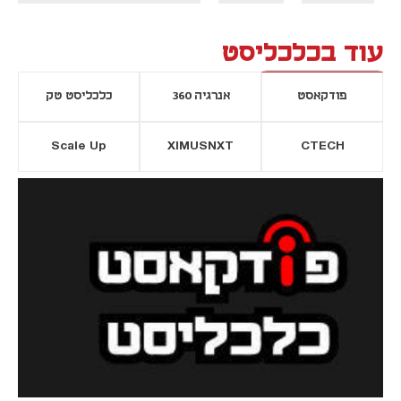
עוד בכלכליסט
פודקאסט
אנרגיה 360
כלכליסט טק
Scale Up
XIMUSNXT
CTECH
יסייה חדשה
נפתח בכרטיסייה חדשה