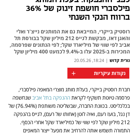
פילסברי חושפת זינוק של 36%
ברווח הנקי השנתי
רוסטיק בייקרי, המייבאת גם את המותגים נייצ'ר ואלי
והאגן דאז, מבקשת לגייס 212 מיליון שקל בבורסת תל
אביב לפי שווי של מיליארד שקל; לפי הנתונים שפרסמה,
המכירות ב-2025 עלו ב-9.4% לכמעט 400 מיליון שקל
נורית קדוש
|
18:24, 20.05.26
+
נקודות עיקריות
חברת רוסטיק בייקרי, בעלת מותג מוצרי המאפה פילסברי, 
נפתח בכרטיסייה חדשה
פרסמה טיוטת תשקיף לקראת 
ההנפקה בתל אביב
 שנחשפה 
בכלכליסט. בכוונת החברה, שבשליטה משותפת (76.94%) של 
דן נגל, בועז רעם, ואיה לוטן (אחותו של רעם), לגייס בהנפקה 
212 מיליון שקל לפי שווי של כמיליארד שקל אחרי הכסף. 
התמורה תשמש אותה להרחיב את מפעל ייצור המאפים 