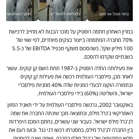
בתור מנכל אני מקבל מאות החלטות ביום, וה- Galaxy Z Fold8 Ultra עוזר לי לחתוך אותן מהר יותר_v
כלכליסט דיגיטל "חינוך הוא המשימה של החיים שלי"_v
חינוך הוא המש
במרץ האחרון חתמה רוסטיק על מזכר הבנות לא מחייב לרכישת 
70% מחברה המתמחה בייצור בצקים מיוחדים, לפי שווי של 
100 מיליון שקל, כשהסכום משקף מכפיל EBITDA של כ-5.5 
בשנתיים שקדמו להסכם.
את פעילותה החלה רוסטיק ב-1987 תחת השם קן קוקיס. עשור 
לאחר מכן, פילסברי העולמית רכשה את פעילות קן קוקיס 
ובתמורה הוקצו לבעלי המניות שלה 40% ממניות פילסברי 
ישראל, והשליטה (60%) בידי פילסברי העולמית.
באוקטובר 2002, נרכשה פילסברי העולמית על ידי תאגיד המזון 
האמריקאי ג'נרל מילס, וכתוצאה מכך שינתה החברה את שמה 
לג'נרל מילס ישראל. כעבור שני עשורים, נחתם הסכם היפרדות 
בין החברה לג'נרל מילס, במסגרתו רכשו דני נגל  ובועז רעם את 
מלוא החזקותיה של ג'נרל מילס בחברה, ושמה שונה לרוסטיק 