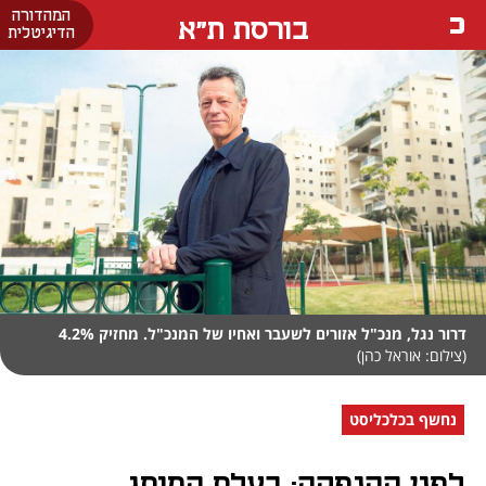
המהדורה
בורסת ת"א
הדיגיטלית
דרור נגל, מנכ"ל אזורים לשעבר ואחיו של המנכ"ל. מחזיק 4.2%
(צילום: אוראל כהן)
נחשף בכלכליסט
לפני ההנפקה: בעלת המותג