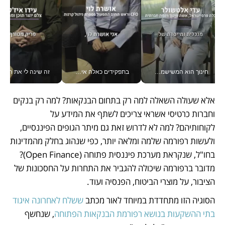
חינוך הוא המשישמה של החיים שלי - V
בתפקידים כאלה אי אפשר לחכות: אושרת לוי מניעה השקעות ענק מהטלפון_v
זה שינה לי את החיים: 
אלא שעולה השאלה למה רק בתחום הבנקאות? למה רק בנקים 
וחברות כרטיסי אשראי צריכים לשתף את המידע על 
לקוחותיהם? למה לא לדרוש זאת גם מיתר הגופים הפיננסיים, 
ולעשות רפורמה שלמה ומלאה יותר, כפי שנהוג בחלק מהמדינות 
בחו"ל, שנקראת מערכת פיננסית פתוחה (Open Finance)? 
מדובר ברפורמה שיכולה להגביר את התחרות על החסכונות של 
הציבור, על מוצרי הביטוח, הפנסיה ועוד.
הסוגיה הזו מתחדדת במיוחד לאור מכתב 
ששלח לאחרונה איגוד 
בתי ההשקעות בנושא רפורמת הבנקאות הפתוחה
, שנחשף 