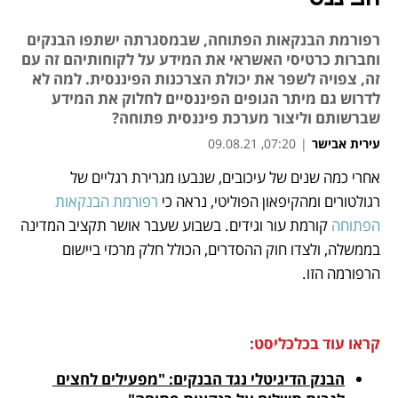
רפורמת הבנקאות הפתוחה, שבמסגרתה ישתפו הבנקים
וחברות כרטיסי האשראי את המידע על לקוחותיהם זה עם
זה, צפויה לשפר את יכולת הצרכנות הפיננסית. למה לא
לדרוש גם מיתר הגופים הפיננסיים לחלוק את המידע
שברשותם וליצור מערכת פיננסית פתוחה?
עירית אבישר
|
07:20, 09.08.21
אחרי כמה שנים של עיכובים, שנבעו מגרירת רגליים של 
נפתח בכרטיסייה חדשה
נפתח בכרטיסייה חדשה
נפתח בכרטיסייה חדשה
נפתח בכרטיסייה חדשה
נפתח בכרטיסייה חדשה
רגולטורים ומהקיפאון הפוליטי, נראה כי 
רפורמת הבנקאות 
הפתוחה
 קורמת עור וגידים. בשבוע שעבר אושר תקציב המדינה 
בממשלה, ולצדו חוק ההסדרים, הכולל חלק מרכזי ביישום 
הרפורמה הזו.
קראו עוד בכלכליסט:
הבנק הדיגיטלי נגד הבנקים: "מפעילים לחצים 