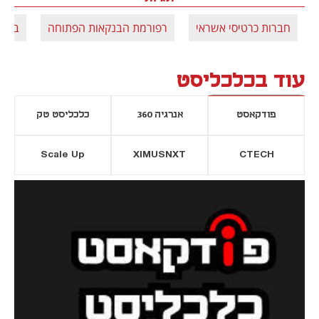
חברות כרטיסי אשראי
רפורמת הבנקאות הפתוחה
בנקי
עוד בכלכליסט
פודקאסט
אנרגיה 360
כלכליסט טק
Scale Up
XIMUSNXT
CTECH
יסייה חדשה
נפתח בכרטיסייה חדשה