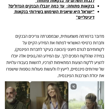
לגבות תשלום על בנקאות פתוחה"
בנקאות פתוחה:  עד כמה יוגבלו הבנקים הגדולים?
"ישראל היא שיאנית השימוש בשירותי בנקאות 
דיגיטליים"
מדובר ברפורמה משמעותית, שבמסגרתה צריכים הבנקים 
וחברות כרטיסי האשראי לפתוח את המידע הקיים על 
לקוחותיהם לגורם חיצוני (הכוונה בעיקר לחברות הפינטק), 
במידה שהלקוח הסכים לכך. עם המידע הזה,גופים אלה יוכלו 
להציע ללקוח הצעות המתאימות לצרכיו, להשוות בעבורו עלויות 
של שירותים פיננסיים, לייעץ לו ולעשות פעולות נוספות שישפרו 
את יכולת הצרכנות הפיננסית.