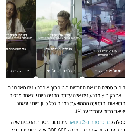
טכנולוגיה זה לא רק בהייטק: גם תעשיית המזון הישראלית מאמצת כלי AI, אוטומציה וניתוח דאטה בזמן אמת
כלכליסט דיגיטל "חינוך הוא המשימה של החיים שלי"_v
אני לא צריכה את המשרד:
דוחות טסלה הכו את התחזיות ב-7 מתוך 8 הרבעונים האחרונים 
– אך רק ב-3 מרבעונים אלה עלתה המניה ביום שלאחר פרסום 
התוצאות. התנועה הממוצעת במניה לכל כיוון ביום שלאחר 
יציאת הדוח עומדת על 4%. 
טסלה כ
בר פרסמה ב-2 בינואר
 את נתוני מכירות הרכבים שלה 
בתקופת הדוח – החברה מכרה 308,600 אלף מכוניות ברבעון 