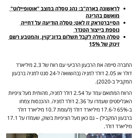
לראשונה בארה"ב: נהג טסלה במצב "אוטופיילוט" 
מואשם בהריגה
הסייברטראק זז לאט: טסלה הודיעה על דחייה 
נוספת בייצור הטנדר 
טסלה החלה לקבל תשלום בדוג'קוין, והמטבע רשם 
זינוק של 15%
החברה סיימה את הרבעון הרביעי עם רווח של 2.3 מיליארד 
דולר או 2.05 דולר למניה (בהשוואה ל-24 סנט למניה ברבעון 
המקביל ב-2020). 
הרווח המתואם עמד על 2.54 דולר למניה, מהותית מעל ציפיות 
האנליסטים שעמדו על 2.36 דולר למניה. ההכנסות צמחו 
ב-65% ל-17.6 מיליארד דולר (לעומת 10.7 מיליארד דולר 
ברבעון המקביל) – גם כאן מעל הציפיות בשוק, שעמדו על 17.1 
מיליארד דולר. 