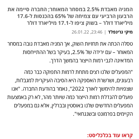
המניה מאבדת 2.5% במסחר המאוחר; החברה סיימה את
הרבעון הרביעי עם צמיחה של 65% בהכנסות ל-17.6
מיליארד דולר – בשוק ציפו ל-17.1 מיליארד דולר
מיקי גרינפלד
|
23:46, 26.01.22
טסלה הכתה את תחזיות השוק, אך המניה מאבדת גובה במסחר 
נפתח בכרטיסייה חדשה
נפתח בכרטיסייה חדשה
נפתח בכרטיסייה חדשה
נפתח בכרטיסייה חדשה
המאוחר – עם ירידה של 2.5%, בעיקר בשל ההתייחסות 
המדאיגה לגבי רמות הייצור בהמשך הדרך. 
"המפעלים שלנו רצים מתחת לרמות התפוקה כבר כמה 
רבעונים, ושרשרת האספקה היא הסיבה העיקרית למגבלות, 
שצפויות להימשך לאורך 2022", נאמר בהודעת החברה. "אנו 
פועלים להגדלת רמות הייצור כמה שיותר מהר, לא רק באמצעות 
המפעלים החדשים שלנו באוסטין ובברלין, אלא גם במפעלים 
הקיימים בפרמונט ובשנגחאי". 
קראו עוד בכלכליסט: