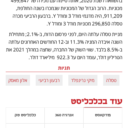
בהשוואה לשנת 2020, אותה סיימה עם מכירה של 499,647 
מכוניות. הרוב הגדול של המכוניות שנמכרו בשנה החולפת, 
911,209, היה מדגמי מודל 3 ומודל Y. ברבעון הרביעי מכרה 
טסלה 296,850 מכוניות מודל 3 ומודל Y.  
מניית טסלה עלתה היום, לפני פרסום הדוח, ב-2.1%; מתחילת 
השנה איבדה המניה 11.3% וב-12 החודשים האחרונים עלתה 
ב-8.5% בלבד. שווי השוק של החברה, שחצה במהלך 2021 את 
הטריליון דולר, עומד היום על 922.3  מיליארד דולר.  
תגיות
טסלה
מיקי גרינפלד
רבעון רביעי
אלון מאסק
עוד בכלכליסט
פודקאסט
אנרגיה 360
כלכליסט טק