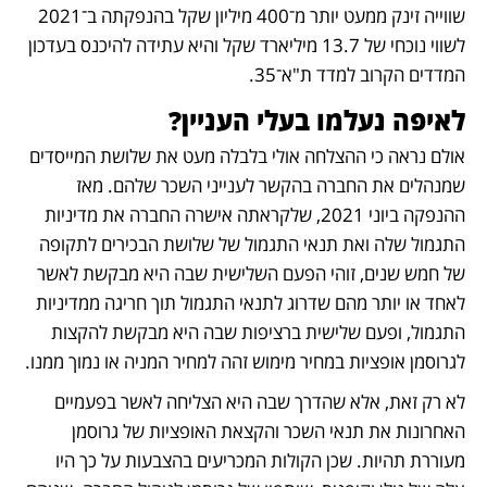
שווייה זינק ממעט יותר מ־400 מיליון שקל בהנפקתה ב־2021 
לשווי נוכחי של 13.7 מיליארד שקל והיא עתידה להיכנס בעדכון 
המדדים הקרוב למדד ת"א־35.
לאיפה נעלמו בעלי העניין?
אולם נראה כי ההצלחה אולי בלבלה מעט את שלושת המייסדים 
שמנהלים את החברה בהקשר לענייני השכר שלהם. מאז 
ההנפקה ביוני 2021, שלקראתה אישרה החברה את מדיניות 
התגמול שלה ואת תנאי התגמול של שלושת הבכירים לתקופה 
של חמש שנים, זוהי הפעם השלישית שבה היא מבקשת לאשר 
לאחד או יותר מהם שדרוג לתנאי התגמול תוך חריגה ממדיניות 
התגמול, ופעם שלישית ברציפות שבה היא מבקשת להקצות 
לגרוסמן אופציות במחיר מימוש זהה למחיר המניה או נמוך ממנו. 
לא רק זאת, אלא שהדרך שבה היא הצליחה לאשר בפעמיים 
האחרונות את תנאי השכר והקצאת האופציות של גרוסמן 
מעוררת תהיות. שכן הקולות המכריעים בהצבעות על כך היו 