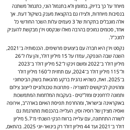
מיוחד על כך בדיוק, במזומן ולא בתגמול הוני, כתגמול משתנה 
בנסיבות מיוחדות, ולצידו גם בהקצאת מענק בשיקול דעת. אך 
אלה מוגבלים בתקרות של 3 פעמים עלות השכר החודשי כל 
אחד, סכומים נמוכים בהרבה מאלו שנקסט ויז'ן מבקשת להעניק 
למנכ"ל.
נקסט ויז'ן היא חברה עם ביצועים מרשימים. הכנסותיה ב־2021, 
השנה שבה הונפקה, עמדו על 15 מיליון דולר, והן עלו ל־26 
מיליון דולר ב־2022 ומשם זינקו ל־52 מיליון דולר ב־2023 
ול־115 מיליון דולר ב־2024, עם תחזית ל־160 מיליון דולר 
ב־2025. זאת, כשהיא נהנית ברקע מהגאות בשוק הביטחוני 
ומהזינוק לביקושים למוצריה - פתרונות טכנולוגיים לייצוב צילום 
ותמונה לרחפנים ומזל"טים - בעקבות המלחמות המתמשכות 
באוקראינה ובישראל, ומהחרפת תפיסת האיום בארה"ב, אירופה 
ואסיה מצידן של רוסיה וסין. העלייה בהכנסות מתורגמת גם 
לשורה התחתונה, עם עלייה ברווח הנקי השנתי מ־5.7 מיליון 
דולר ב־2021 ועד 44 מיליון דולר רק בינואר-יוני 2025. בהתאם, 