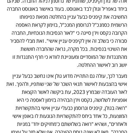
אלה של גולן וקיפניס, שותפיו של גרוסמן לניהול החברה. שניהם 
ביחד באפריל וגולן לבד באוגוסט. בעוד באישור באוגוסט החברה 
החשיבה את קיפניס כבעל עניין בהחלטה מפאת כפיפותו 
הרשמית כסמנכ"ל לגרוסמן המנכ"ל, בזימון לקראת האספה 
הקרובה נקסט ויז'ן סייגה כי "לאור הנסיבות הנוכחיות, החברה 
סבורה כי בשלב זה אין לקיפניס עניין אישי". זאת מבלי להסביר 
את השינוי בנסיבות. בכל מקרה, נראה שהחברה חוששת 
מהתנגדות של המוסדיים ומעוניינת לוודא כי חרף התנגדות זו 
יושג רוב לאישור ההחלטה.
מעבר לכך, עולה גם התהייה מדוע גולן אינו נחשב כבעל עניין 
אישי בהצבעות לאישור תנאי השכר של שני שותפיו, ולהפך. זאת 
לאור העובדה שבמרץ 2023, עת ביקשה לאשר הקצאת 
אופציות לשלושה, נקסט ויז'ן הבהירה בזימון לאספה כי היא 
"רואה בגולן, קיפניס וגרוסמן כבעלי עניין אישי בהתקשרויות 
המוצעות, כל אחד ביחס להתקשרויות הנוגעות לו באופן אישי 
ולאחרים", ושהיא "רואה בשלושתם כ'מחזיקים יחד' במניות 
החברה". מאז לא שונה נוסח ההצהרה, אף שלא חזר על עצמו. 