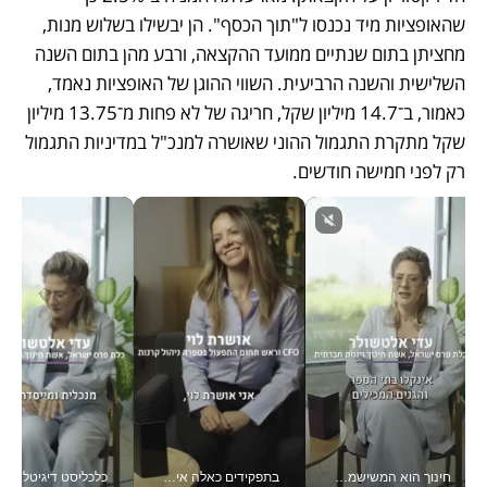
שהאופציות מיד נכנסו ל"תוך הכסף". הן יבשילו בשלוש מנות, 
מחציתן בתום שנתיים ממועד ההקצאה, ורבע מהן בתום השנה 
השלישית והשנה הרביעית. השווי ההוגן של האופציות נאמד, 
כאמור, ב־14.7 מיליון שקל, חריגה של לא פחות מ־13.75 מיליון 
שקל מתקרת התגמול ההוני שאושרה למנכ"ל במדיניות התגמול 
רק לפני חמישה חודשים.
חינוך הוא המשישמה של החיים שלי - V
בתפקידים כאלה אי אפשר לחכות: אושרת לוי מניעה השקעות ענק מהטלפון_v
כלכליסט דיגיטל