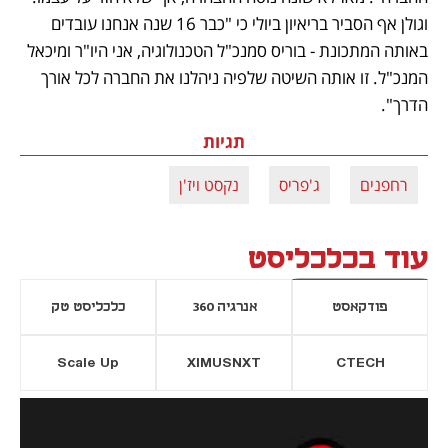
וגולן אף הסביר בריאיון ביולי כי "כבר 16 שנה אנחנו עובדים 
באותה המתכונת - בוריס סמנכ"ל הטכנולוגיה, אני היו"ר ומיכאל 
המנכ"ל. זו אותה השיטה שלפיה ניהלנו את החברה לכל אורך 
הדרך". 
תגיות
רחפנים
ג'פריס
נקסט ויז'ן
עוד בכלכליסט
פודקאסט
אנרגיה 360
כלכליסט טק
Scale Up
XIMUSNXT
CTECH
יסייה חדשה
נפתח בכרטיסייה חדשה