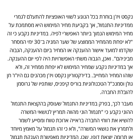
נקסט ויז'ן בוחרת בכל הנוגע לשווי האופציות להתעלם לגמרי 
ממדיניות התגמול, אך בקביעת מחיר המימוש היא מסתמכת על 
מחיר המימוש הנמוך ביותר האפשרי לפיה. במדיניות נקבע כי זה 
"לא יפחת מהמחיר הממוצע של שער המניה ב־30 ימי המסחר 
שקדמו למועד אישור ההענקה או המחיר ביום ההענקה, הגבוה 
מביניהם". ואכן, הגבוה משתי האפשרויות היה לפי יום ההענקה. 
אך במדיניות נקבע שמחיר המימוש לא יפחת ממחיר זה, ולא 
שזהו המחיר המחייב. בדירקטוריון נקסט ויז'ן מכהנים גם היו"ר חן 
גולן וסמנכ"ל הטכנולוגיות בוריס קיפניס, שותפיו של גרוסמן 
להובלת החברה.
מעבר לכך, בפרק במדיניות התגמול שעוסק בהקצאת התגמול 
ההוני נקבע כי "תגמול הוני מהווה תמריץ לנושאי המשרה 
להשיא את רווחי החברה בראייה ארוכת טווח ומסייע לשמר 
ולתמרץ את נושאי המשרה", ולא כי זהו תגמול על מאמץ מיוחד 
או תרומה יוצאת דופן. שכן, המדיניות מאפשרת הענקת תגמול 