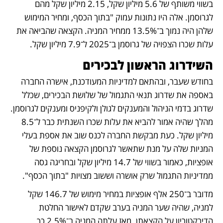
בשווי משותף של 5.6 מיליון שקל, 2.15 מיליון שקל מהם 
לגרוסמן. אלה היו נתונות עמוק "בתוך הכסף, ומחיר המימוש 
שלהן היה נמוך ב־13.5% ממחיר המניה. הקצאה שהביאה את 
עלות שכרו הצפויה של גרוסמן ב־2025 ל־7.9 מיליון שקל.
השידרוג הראשון לבכירים
בחודש שעבר, ובהתאם למדיניות המעודכנת, אישרה החברה 
באספה את שדרוג תנאי התגמול של שלושת הבכירים, שכלל 
שדרוג בדמי הניהול והמענקים לגולן ולקיפניס ומענקים לגרוסמן. 
מהלך שהיה אמור להביא את עלות שכרו השנתית כבר ל־8.5 
מיליון שקל. כעת מבקשת החברה לכנס שוב את אספת בעלי 
המניות שלה על מנת שתאשר לגרוסמן הקצאה נוספת של 
אופציות, כאמור בשווי של 14.7 מיליון שקל ובחריגה גסה 
ממדיניות התגמול שרק אושרה וששוב מצויות "בתוך הכסף".
מדובר ב־250 אלף אופציות במחיר מימוש של 146.7 שקל 
למניה, שהיה שער המניה בערב שקדם לאישור החלטת 
הדירקטוריון על הקצאתן. מאז עלתה המניה ב־2.5% כך 