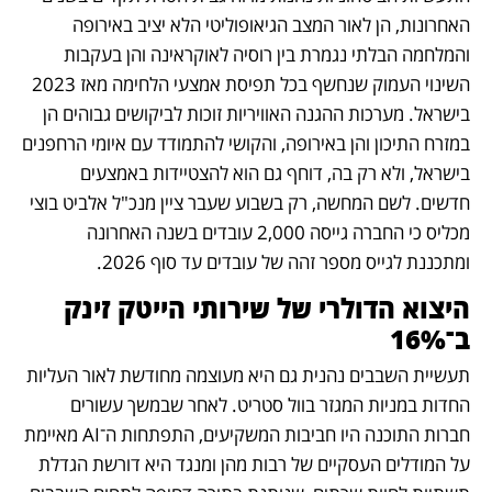
האחרונות, הן לאור המצב הגיאופוליטי הלא יציב באירופה 
והמלחמה הבלתי נגמרת בין רוסיה לאוקראינה והן בעקבות 
השינוי העמוק שנחשף בכל תפיסת אמצעי הלחימה מאז 2023 
בישראל. מערכות ההגנה האוויריות זוכות לביקושים גבוהים הן 
במזרח התיכון והן באירופה, והקושי להתמודד עם איומי הרחפנים 
בישראל, ולא רק בה, דוחף גם הוא להצטיידות באמצעים 
חדשים. לשם המחשה, רק בשבוע שעבר ציין מנכ"ל אלביט בוצי 
מכליס כי החברה גייסה 2,000 עובדים בשנה האחרונה 
ומתכננת לגייס מספר זהה של עובדים עד סוף 2026. 
היצוא הדולרי של שירותי הייטק זינק 
ב־16%
תעשיית השבבים נהנית גם היא מעוצמה מחודשת לאור העליות 
החדות במניות המגזר בוול סטריט. לאחר שבמשך עשורים 
חברות התוכנה היו חביבות המשקיעים, התפתחות ה־AI מאיימת 
על המודלים העסקיים של רבות מהן ומנגד היא דורשת הגדלת 