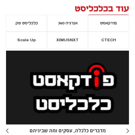
עוד בכלכליסט
פודקאסט
אנרגיה 360
כלכליסט טק
Scale Up
XIMUSNXT
CTECH
יסייה חדשה
נפתח בכרטיסייה חדשה
מדברים כלכלה, עסקים ומה שביניהם