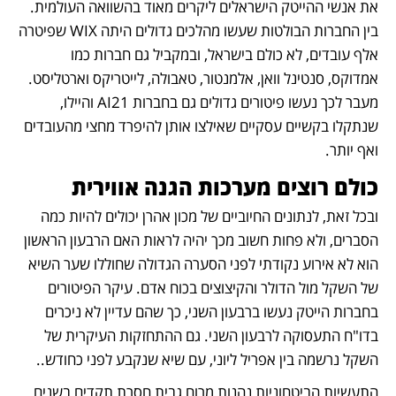
את אנשי ההייטק הישראלים ליקרים מאוד בהשוואה העולמית. 
בין החברות הבולטות שעשו מהלכים גדולים היתה WIX שפיטרה 
אלף עובדים, לא כולם בישראל, ובמקביל גם חברות כמו 
אמדוקס, סנטינל וואן, אלמנטור, טאבולה, לייטריקס וארטליסט. 
מעבר לכך נעשו פיטורים גדולים גם בחברות AI21 והיילו, 
שנתקלו בקשיים עסקיים שאילצו אותן להיפרד מחצי מהעובדים 
ואף יותר.
כולם רוצים מערכות הגנה אווירית
ובכל זאת, לנתונים החיוביים של מכון אהרן יכולים להיות כמה 
הסברים, ולא פחות חשוב מכך יהיה לראות האם הרבעון הראשון 
הוא לא אירוע נקודתי לפני הסערה הגדולה שחוללו שער השיא 
של השקל מול הדולר והקיצוצים בכוח אדם. עיקר הפיטורים 
בחברות הייטק נעשו ברבעון השני, כך שהם עדיין לא ניכרים 
בדו"ח התעסוקה לרבעון השני. גם ההתחזקות העיקרית של 
השקל נרשמה בין אפריל ליוני, עם שיא שנקבע לפני כחודש.. 
התעשיות הביטחוניות נהנות מרוח גבית חסרת תקדים בשנים 