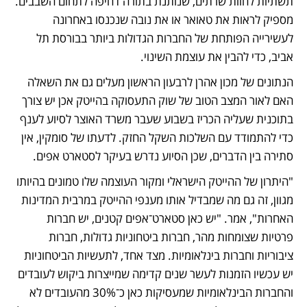
תשתיות לחוות שרתים, שנותנת בתורה דחיפה לתחום השבבים. 
מספיק לראות את טאואר או את נובה שנכנסו באחרונה 
לעשירייה הפותחת של החברות הגדולות ביותר בבורסת תל 
אביב, כדי להבין את עוצמת השינוי.
הנתונים של מכון אהרן לרבעון הראשון מעלים גם את השאלה 
האם לאור המצב הטוב של שוק התעסוקה בהייטק אכן יש צורך 
בתוכנית שעליה הכריז בשבוע שעבר משרד האוצר לסיוע לענף 
כדי להתמודד עם השלכות השקל החזק. לדעתו של סומקין, אין 
סתירה בין הדברים, שכן הסיוע נדרש בעיקר לסטארט אפים.
"היתרון של ההייטק הישראלי ומקור העוצמה שלו טמונים בהיותו 
מגוון, זה גם מה שמבדיל אותו מענפי ההייטק במרבית המדינות 
האחרות", אמר. "יש כאן סטארט־אפים קטנים, יש חברות 
פרטיות שצומחות מהר, חברות ביטחוניות גדולות, חברות 
ציבוריות וחברות בינלאומיות. מצד אחד, לתעשיות הביטחוניות 
יש עכשיו הזמנות לעשר שנים קדימה שמייצרות ביקוש לעובדים 
והחברות הבינלאומיות שמעסיקות כאן כ־30% מהעובדים לא 