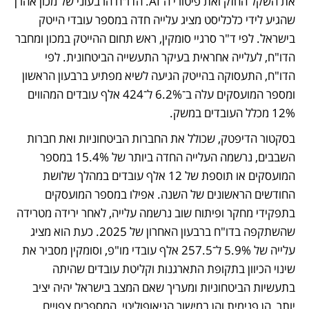
את השקל החזק ואת פיטורי ה־AI. הדו"ח הרבעוני של מכון אהרן 
שהגיע לידי כלכליסט מציג עלייה חדה במספר עובדי הייטק 
בישראל. לפי ד"ר סרגיי סומקין, ראש תחום ההייטק במכון ומחבר 
הדו"ח, לעלייה אחראית בעיקר התעשייה הביטחונית. לפי 
הדו"ח, התעסוקה בהייטק הגיעה לשיא מפתיע ברבעון הראשון 
ומספר המועסקים עלה ב־6.2% ל־424 אלף עובדים המהווים 
12% מכלל העובדים במשק. 
בסקטור הדיפטק, שכולל את החברות הביטחוניות ואת חברות 
השבבים, נרשמה העלייה החדה ביותר של 15.4% במספר 
המועסקים או תוספת של 12 אלף עובדים במהלך שלושת 
החודשים הראשונים של השנה. אפילו במספר המועסקים 
בתפקידי מחקר ופיתוח שוב נרשמה עלייה, לאחר ירידה מטרידה 
שהשתקפה בדו"ח ברבעון האחרון של 2025. כעת הוא מציג 
עלייה של 5.9% ל־257.5 אלף עובדי מו"פ, וסומקין מסביר את 
שינוי הכיוון בתקופת התארגנות וקליטת עובדים שהיתה 
בתעשיות הביטחוניות ומעריך שאם המצב בישראל יהיה יציב 
יותר, הן פנימית והן במישור הגיאופוליטי, המספרים צפויים 