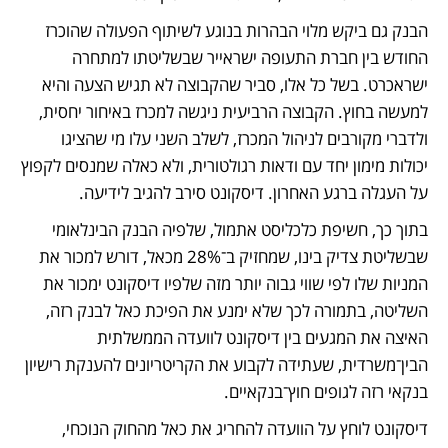
הבנק גם ביקש מלוי הבהרות בנוגע לשיתוף הפעולה שהוכרז 
החודש בין חברת התעופה ישראייר שבשליטתו למתחרה 
ישראכרט. בשל כל אלו, סביר שהקבוצה לא תגיש הצעה והיא 
למעשה בחוץ. הקבוצה הרביעית ניגשה למכרז באיחור יחסית, 
ולדברי מקורבים לניהול המכרז, לשלב השני עלו מי שהציגו 
יכולות מימון יחד עם ודאות רגולטורית, ולא כאלה שמנסים לקפוץ 
על העגלה ברגע האחרון. דיסקונט סירב להגיב לידיעה.
בתוך כך, חשיפת כלכליסט אתמול, שלפיה הבנק הבינלאומי 
שבשליטת צדיק בינו, שמחזיק ב־28% מכאל, דורש למכור את 
המניות שלו לפי שווי גבוה יותר מזה שלפיו דיסקונט ימכור את 
השליטה, בתמורה לכך שלא ימנע את הפיכת כאל לבנק רזה, 
האיצה את המגעים בין דיסקונט לוועדה הממשלתית 
הבין־משרדית, שעתידה לקבוע את הקריטריונים להענקת רישיון 
בנקאי רזה לגופים חוץ־בנקאיים. 
דיסקונט לוחץ על הוועדה להחריג את כאל מהחוק הנוכחי, 