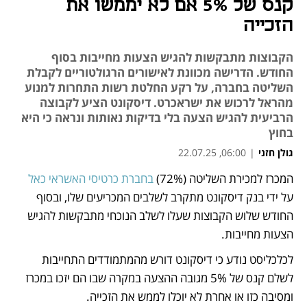
קנס של 5% אם לא יממשו את
הזכייה
הקבוצות מתבקשות להגיש הצעות מחייבות בסוף
החודש. הדרישה מכוונת לאישורים הרגולטוריים לקבלת
השליטה בחברה, על רקע החלטת רשות התחרות למנוע
מהראל לרכוש את ישראכרט. דיסקונט הציע לקבוצה
הרביעית להגיש הצעה בלי בדיקות נאותות ונראה כי היא
בחוץ
גולן חזני
|
06:00, 22.07.25
המכרז למכירת השליטה (72%) 
בחברת כרטיסי האשראי כאל
נפתח בכרטיסייה חדשה
על ידי בנק דיסקונט מתקרב לשלבים המכריעים שלו, ובסוף 
החודש שלוש הקבוצות שעלו לשלב הנוכחי מתבקשות להגיש 
הצעות מחייבות. 
לכלכליסט נודע כי דיסקונט דורש מהמתמודדים התחייבות 
לשלם קנס של 5% מגובה ההצעה במקרה שבו הם יזכו במכרז 
ומסיבה כזו או אחרת לא יוכלו לממש את הזכייה. 