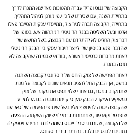
הקבוצה של גנוט ופריד עברה תהפוכות מאז יצא המכרז לדרך 
בתחילת השנה, עם שכירתו של ג'יי.פי מורגן לניהול התהליך. 
בתחילה, הקבוצה חברה לניר צוק, ממייסדי ענקית הסייבר פאלו 
אלטו ובעל השליטה בבנק הדיגיטלי המתהווה אש. בסופו של 
דבר צוק החליט לא להתקדם עם הקבוצה, בשל החשש שלו 
שהדבר יפגע בניסיון שלו לייצר חיבור עסקי בין הבנק הדיגיטלי 
לאחת מחברות כרטיסי האשראי, בוודאי שבמידה שהקבוצה לא 
תזכה במכרז. 
לאחר הפרישה של צוק, היחס של דיסקונט לקבוצה השתנה 
במעט, אך הבנק החל להציב תנאים שונים לקבוצה על מנת 
שתתקדם במכרז, גם אחרי שלוי תפס את מקומו של צוק 
כמשקיע העיקרי. הבנק טען כי קיימת מגבלה בנוגע למידע 
שהקבוצה יכולה להיחשף אליו בשל שיתופי הפעולה של כאל עם 
שופרסל וקארפור, שמתחרות ברמי לוי שיווק השקמה. ההצעה 
של הקבוצה, שגורם נייטרלי ייכנס בשמה לחדר המידע ויספק לה 
נתונים רלבנטיים בלבד, נדחתה בידי דיסקונט. 