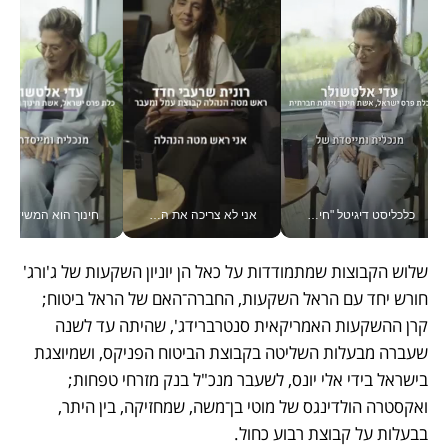
כלכליסט דיגיטל "חינוך הוא המשימה של החיים שלי"_v
אני לא צריכה את המשרד: רונית שרעבי-חדד מנהלת ארגון של 30000 עובדים מכל מקום_v
חינוך הוא המש
שלוש הקבוצות שמתמודדות על כאל הן יוניון השקעות של ג'ורג' 
חורש יחד עם הראל השקעות, החברה־האם של הראל ביטוח; 
קרן ההשקעות האמריקאית סנטרברידג', שהיתה עד לשנה 
שעברה מבעלות השליטה בקבוצת הביטוח הפניקס, ושמיוצגת 
בישראל בידי אלי יונס, לשעבר מנכ"ל בנק מזרחי טפחות; 
ואקסטרה הולדינגס של מוטי בן־משה, שמחזיקה, בין היתר, 
בבעלות על קבוצת רבוע כחול.