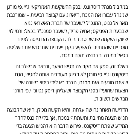
במקביל מנהל דיסקונט, ובנק ההשקעות האמריקאי ג'יי.פי מורגן 
שמנהל עבורו את המכרז, דיאלוג עם קבוצה רביעית – שמורכבת 
מאריאל גנוט, המנכ"ל לשעבר של חברת האשראי גמא 
שבבעלות הפניקס; אחיה פריד, לשעבר סמנכ"ל בכאל; ורמי לוי 
שיווק השקמה שבשליטת רמי לוי. הקבוצה הזו גייסה לצידה 
מוסדיים שהתחייבו להשקיע בקרן ייעודית שתרכוש את השליטה 
בכאל במידה והקבוצה תזכה במכרז. 
בשלב זה, ספק אם הקבוצה תגיש הצעה, ונראה שבשלב זה 
דיסקונט וג'יי.פי מורגן לא בדיוק מעודדים אותה להגיש, הגם 
שאינם מונעים זאת ממנה. הדבר בא לידי ביטוי בשורה של 
הצעות שהועלו בפני הקבוצה ושעליהן דיסקונט וג'יי.פי מורגן 
מבקשים תשובות. 
הדרישה האחרונה שהועלתה, והיא הקשה מכולן, היא שהקבוצה 
תגיש הצעה מחייבת ותשתתף במכרז, אך בלי להיכנס לחדר 
המידע שפתח דיסקונט. פירוש הדבר הוא להגיש הצעה בלי 
לבצע בדיקות נאותות מקיפות, ותוך הסתמכות על המידע 