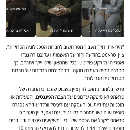
כלכליסט דיגיטל "חינוך הוא המשימה של החיים שלי"_v
זה שינה לי את החיים: איך עידו איז'ק הופך את הסמארטפון לכלי צילום מקצועי_v
אני לא צריכה את המשרד:
"מיליארד דולר מעביר מסר חשוב לחברות הטכנולוגיה הגדולות", 
ציין  טראמפ בהודעה וחזר על האשמותיו על צנזורה נגדו 
ואפלייה על רקע פוליטי. "ככל שהמאזן שלנו יילך ויתרחב, כך 
החברה תהיה בעמדה חזקה יותר להילחם ברודנות של חברות 
הטכנולוגיה הגדולות". 
פרשן בלומברג מאט לווין ציין בשבוע שעבר כי החברה של 
טראמפ לא סיפקה עדכונים על מצבה הפיננסים,  הפעילות או 
תוכניות עתידיות, וכי העסקה עם דיגיטל וורלד עוד לא נסגרה 
סופית או הוגשו מסמכים רלוונטים. עם זאת, לווין מעריך כי 
טראמפ "יקבל את הכסף שלו" כי  "משקיעים פרטיים ובני ברית 
פוליטיים ישלמו 44 דולר עבור הזכות להעניק לטראמפ 10 