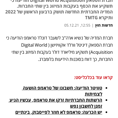
חברת הספאק Digital World Acquisition הודיעה כי
תשקיע את הכסף בעקבות המיזוג בין שתי החברות.
המדיה החברתית החדשה תושק ברבעון הראשון של 2022
ותיקרא TMTG
חדשות חוץ
|
12:55, 05.12.21
נפתח בכרטיסייה חדשה
נפתח בכרטיסייה חדשה
נפתח בכרטיסייה חדשה
נפתח בכרטיסייה חדשה
נפתח בכרטיסייה חדשה
נפתח בכרטיסייה חדשה
חברת המדיה של נשיא ארה"ב לשעבר דונלד טראמפ הודיעה כי 
חברת הספאק דיגיטל וורלד אקוויזישן (Digital World 
Acquisition) תשקיע מיליארד דולר בעקבות המיזוג בין שתי 
החברות, כך דווח בסוכנות הידיעות בלומברג. 
קראו עוד בכלכליסט:
טוויטר הודיעה: חשבונו של טראמפ הושעה 
לצמיתות
הרשתות החברתיות זרקו את טראמפ, עכשיו הגיע 
זמנן לחשבון נפש
יש הכרעה: טראמפ לא חוזר לפייסבוק, בינתיים