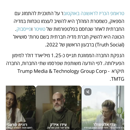
טראמפ הכריז לראשונה באוקטוב
ר על התוכנית להתמזג עם 
הספאק, כשמטרת המהלך היא להשיב לעצמו נוכחות במדיה 
החברתית לאחר שנחסם בפלטפורמות של
 טוויטר
 ו
פייסבוק
. 
הכוונה היא להשיק חברת מדיה חברתית בשם טרות' סושיאל 
(Truth Social) ברבעון הראשון של 2022.
הנפקת החברה הממוזגת תגייס כ-1.25 מיליארד דולר למימון 
הפעילותה. לפי הודעה משותפת שפרסמו שתי החברות, החברה 
תיקרא Trump Media & Technology Group Corp - 
TMTG.