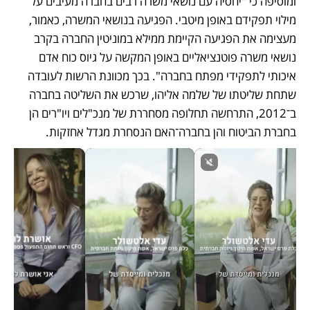
ומוסיפה כי "יחסיה עם נושאי משרה רבים בחברה מעיבים על 
מילוי תפקידם באופן מיטבי. הפגיעה בנושאי המשרה, כאמור, 
מעצימה את הפגיעה הקיימת ממילא במוניטין החברה בקרב 
נושאי משרה פוטנציאליים באופן המקשה על גיוס כוח אדם 
איכותי לתפקידי מפתח בחברה". בכך מכוונת הרשות לעובדה 
שתחת שליטתו של שלמה אליהו, שרכש את השליטה בחברה 
ב־2012, התרחשה תחלופה מסחררת של מנכ"לים ויו"רים הן 
בחברת הביטוח והן בחברה־האם הנסחרת מגדל אחזקות. 