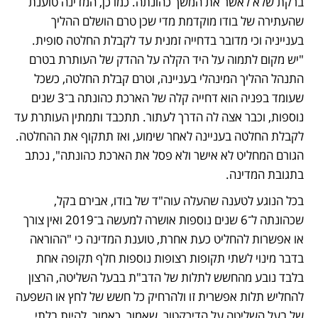
ברקת שלא לאשר את המשך כהונתה. כמו כן, המדינה טוענת 
שהעתירה של בודו מוקדמת מדי שכן טרם הושלם ההליך 
בענייניה וכי מדובר בדחייה זמנית עד לקבלת החלטה סופית. 
"יש מקום לתמוה על היד הקלה על ההדק של העותרת בטרם 
התנהל ההליך המינהלי בעניינה, וטרם קבלת החלטה, כשכל 
שעומד בפניה הוא דחייה קלה של הארכת כהונתה ב־3 שנים 
נוספות, וכבר אצה לה הדרך לעתור. תתכבד ותמתין העותרת עד 
לקבלת החלטה בעניינה לאחר שימוע, ואז תתקוף את ההחלטה. 
הגורם המחליט לא אישר ולא פסל את הארכת כהונתה", נכתב 
בתגובת המדינה.
בכל הנוגע לטענה שהעלה עוה"ד של בודו, אבירם בקל, 
שכהונתה ל־6 שנים נוספות אושרה למעשה ב־2019 ואין צורך 
או אפשרות להחליט כעת אחרת, טוענת המדינה כי "ההוראה 
בדבר מינוי לשתי תקופות רצופות נוספות חלף תקופה אחת 
בלבד נובע מהחשש לתלות של הדב"ת בבעל השליטה, הרצון 
להחליש תלות אפשרית זו ולהרחיק כל חשש של לחץ או השפעה 
של בעל השליטה על הדירקטור, שאמור, כאמור, להיות בלתי 