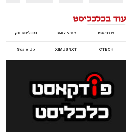
עוד בכלכליסט
פודקאסט
אנרגיה 360
כלכליסט טק
Scale Up
XIMUSNXT
CTECH
יסייה חדשה
נפתח בכרטיסייה חדשה