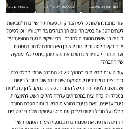
חינוך הוא המשישמה של החיים שלי - V
כלכליסט דיגיטל "חינוך הוא המשימה של החיים שלי"_v
בתפקידים כאלה אי אפשר לח
עוד כותבת הרשות כי לפי הבדיקות, פעולותיה של בודו "מביאות 
לעתים לפגיעה בטיב הדיונים המתנהלים בדירקטוריון, וכן לסיכול 
דיונים בנושאים מהותיים לחברה" ו"כי שיקול הדעת המופעל על 
ידיה בקשר לסוגיות שונות שאותן היא בוחרת לבחון במסגרת 
ועדות הדירקטוריון אינו הולם את מהותיותן ביחס לכלל עסקיה 
של החברה".
עוד טוענת הרשות כי במהלך 2020 התברר שבודו החלה לכהן 
כדח"צית במלם־תים שמספקת שירותי מחשוב למגדל ביטוח 
ושנחשבת לספק מהותי של החברה. כהונה במקביל הן כדב"תית 
במגדל והן כדח"צית במלם־תים עלולה להקים חשש להיווצרות 
ניגוד עניינים, וזאת בניגוד להוראות הרשות ותוך הפרת החובה 
החלה על מגדל ביטוח לעדכן את פרטי עיסוקם של הדירקטורים.
המדינה הודפת את טענות בודו בנוגע להיעדר הסמכות של 