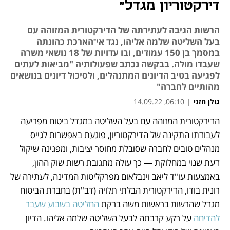
דירקטוריון מגדל"
הרשות הגיבה לעתירתה של הדירקטורית המזוהה עם
בעל השליטה שלמה אליהו, נגד אי־הארכת כהונתה
במסמך בן 150 עמודים, ובו עדויות של 18 נושאי משרה
שעבדו מולה. בבקשה נכתב שפעולותיה "מביאות לעתים
לפגיעה בטיב הדיונים המתנהלים, ולסיכול דיונים בנושאים
מהותיים לחברה"
גולן חזני
|
06:10, 14.09.22
הדירקטורית המזוהה עם בעל השליטה במגדל ביטוח מפריעה 
נפתח בכרטיסייה חדשה
לעבודתו התקינה של הדירקטוריון, פוגעת באפשרות לגייס 
מנהלים טובים לחברה שסובלת מחוסר יציבות, ומפגינה שיקול 
דעת שנוי במחלוקת — כך עולה מתגובת רשות שוק ההון, 
באמצעות עו"ד ליאב וינבלאום מפרקליטות המדינה, לעתירה של 
רונית בודו, הדירקטורית הבלתי תלויה (דב"ת) בחברת הביטוח 
מגדל שהרשות בראשות משה ברקת 
החליטה בשבוע שעבר 
להדיחה
 על רקע קרבתה לבעל השליטה שלמה אליהו. הדיון 