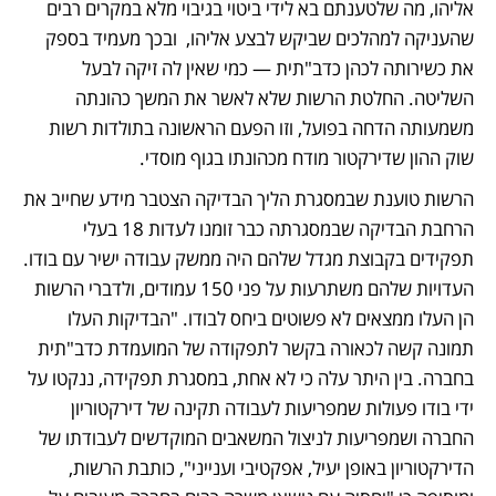
אליהו, מה שלטענתם בא לידי ביטוי בגיבוי מלא במקרים רבים 
שהעניקה למהלכים שביקש לבצע אליהו,  ובכך מעמיד בספק 
את כשירותה לכהן כדב"תית — כמי שאין לה זיקה לבעל 
השליטה. החלטת הרשות שלא לאשר את המשך כהונתה 
משמעותה הדחה בפועל, וזו הפעם הראשונה בתולדות רשות 
שוק ההון שדירקטור מודח מכהונתו בגוף מוסדי.
הרשות טוענת שבמסגרת הליך הבדיקה הצטבר מידע שחייב את 
הרחבת הבדיקה שבמסגרתה כבר זומנו לעדות 18 בעלי 
תפקידים בקבוצת מגדל שלהם היה ממשק עבודה ישיר עם בודו. 
העדויות שלהם משתרעות על פני 150 עמודים, ולדברי הרשות 
הן העלו ממצאים לא פשוטים ביחס לבודו. "הבדיקות העלו 
תמונה קשה לכאורה בקשר לתפקודה של המועמדת כדב"תית 
בחברה. בין היתר עלה כי לא אחת, במסגרת תפקידה, ננקטו על 
ידי בודו פעולות שמפריעות לעבודה תקינה של דירקטוריון 
החברה ושמפריעות לניצול המשאבים המוקדשים לעבודתו של 
הדירקטוריון באופן יעיל, אפקטיבי וענייני", כותבת הרשות, 