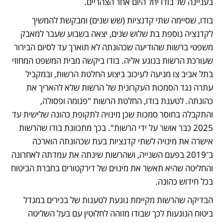
בעניינה של בודו יחל היום אחר הצהריים.
בודו, שסיימה שתי קדנציות (שש שנים) ומבקשת להמשיך 
לקדנציה נוספת בת שלוש שנים, יצאה בשבוע שעבר למאבק 
משפטי ברשות שהודיעה שכהונתה לא תוארך עד לסיום הבירור 
שעורכת הרשות בנוגע אליה. בודו ביקשה מבית המשפט המחוזי 
בתל אביב צו מניעה לעיכוב ביצוע החלטת הרשות, ובמקביל 
עתרה נגד הסמכות העקרונית של הרשות שלא להאריך את 
כהונתה. לטענת בודו, החלטת הרשות "פגומה ופסולה, 
והתקבלה בחוסר סמכות שכן מינויה לתקופת כהונה שלישית עד 
2025 כבר אושר על ידי הרשות". בכך מתכוונת בודו שהרשות 
אישרה את מינויה לשתי קדנציות בעת שכהונתה הוארכה 
ב־2019 בפעם השנייה, ושהרשות שינתה את עמדתה לאחרונה 
והחליטה שהיא תאשר את מינוים של דירקטורים בחברת הביטוח 
בכל חידוש כהונה.
הבדיקה שהרשות מקיימת נוגעת לטענות של בכירים במגדל 
ביטוח הנוגעות לכך שבודו מזוהה לחלוטין עם בעל השליטה 