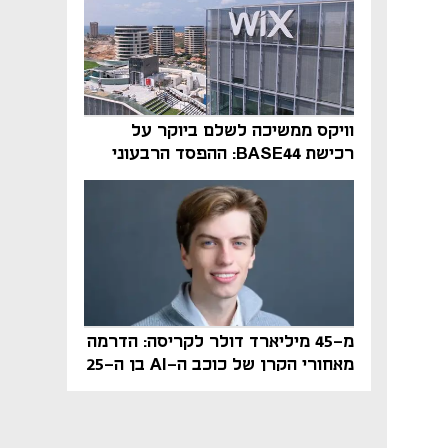
וויקס ממשיכה לשלם ביוקר על
רכישת BASE44: ההפסד הרבעוני
זינק ל-76 מיליון דולר
מ-45 מיליארד דולר לקריסה: הדרמה
מאחורי הקרן של כוכב ה-AI בן ה-25