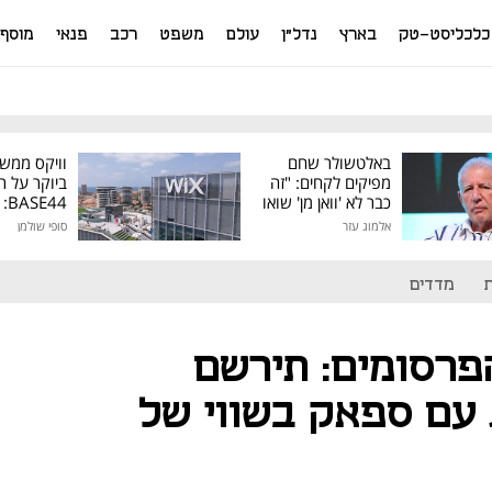
כלכליסט-טק
בארץ
נדל"ן
עולם
משפט
רכב
פנאי
מוסף
באלטשולר שחם
וויקס ממש
מפיקים לקחים: "זה
ביוקר על ר
כבר לא 'וואן מן' שואו
44
של גילעד"
אלמוג עזר
סופי שולמן
מיליון דולר
מדדים
רסומים: תירשם
 עם ספאק בשווי של