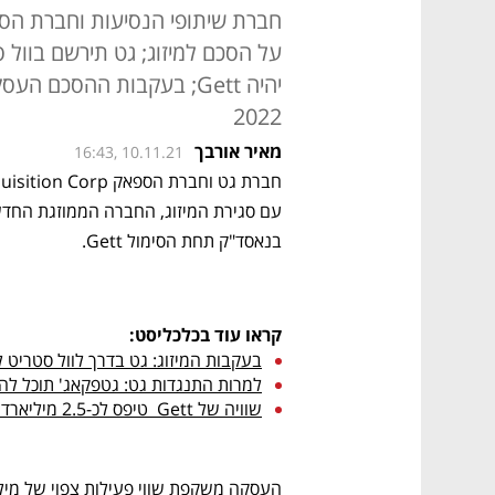
יהיה Gett; בעקבות ההסכם
2022
מאיר אורבך
16:43, 10.11.21
חברת גט וחברת הספאק Rosecliff Acquisition Corp הודיעו על 
בנאסד"ק תחת הסימול Gett.
קראו עוד בכלכליסט:
בעקבות המיזוג: גט בדרך לוול סטריט לפי שווי של 1.1
למרות התנגדות גט: גטפקאג' תוכל 
שוויה של Gett  טיפס לכ-2.5 מיליארד דולר ברבעון השני