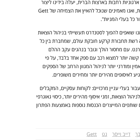
שלנו מול חברות בצמיחה גבוהה ורשתות ארגוניות רחבות בארצות הברית, יעלה בידינו ליצור 
חדירה מהירה להזדמנויות חדשות ללקוחות, ואנו מאמינים שנוכל להאיץ את הצמיחה של Gett 
 כל בעלי המניות". 
דייב וייסר, מייסד ומנכ"ל Gett: "ב-Gett אנו שואפים להפוך לסטנדרט תעשייתי בניהול הוצאות 
תחבורת קרקע ארגונית. הצוות שלנו בונה רשת תחבורת קרקע חובקת עולם, שמחברת בין כל 
הנקודות, בדומה לרשתות טלפוניות ואינטרנט. עם מחסור הולך וגובר בנהגים עקב ההלם 
שהקורונה גרמה לשוק, בשווקים מסוימים קשה יותר למצוא רכב עם ספק אחד בלבד, על פי 
דרישה. חברות ועובדיהן מחפשים שירות אמין ומודרני יותר לניהול המגוון הרחב של הספקים 
ע לאיסופים מהירים יותר ומחירים משופרים.
"הפלטפורמה שלנו פועלת כמרקט פלייס עבור בעלי עניין מרכזיים: לקוחות עסקיים, המקבלים 
זרימת עבודה מודרנית ויעילה בכל הנוגע לניהול הוצאות, זמני איסוף מהירים יותר, כיסוי גאוגרפי 
רחב יותר, יעילות מוגברת בעלויות וספקים שותפים המייצרים הכנסות נוספות באמצעות הפתרון 
בך
דייב וייסר
גט
Gett