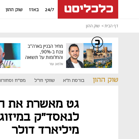
24/7
באזז
שוק ההון
דף הבית
שוק ההון
מחיר הבניין בארה"ב
צנח ב-90%,
כלכליסט
דיגיטל
והחלומות על תשואה
גבוהה התנפצו
אלמוג עזר
שוק ההון
בורסת ת"א
שווקי חו"ל
מט"ח וסחורות
גט מאשרת את הפ
לנאסד"ק במיזוג
מיליארד דולר