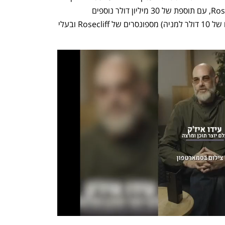
דולר ברוטו מחשבון הנאמנות של Rosecliff’s, עם תוספת של 30 מיליון דולר נוספים 
בהתחייבות מלאה להון רגיל PIPE (בסכום של 10 דולר למניה) מספונסרים של Rosecliff ובעלי 