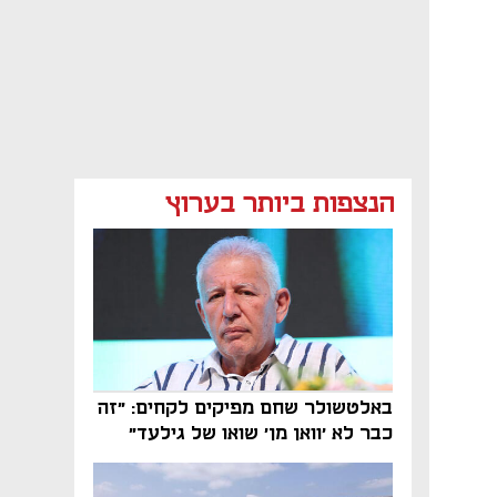
הנצפות ביותר בערוץ
באלטשולר שחם מפיקים לקחים: "זה
כבר לא 'וואן מן' שואו של גילעד"