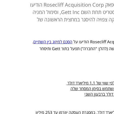
חברת שיתופי הנסיעות וחברת הספאק Rosecliff Acquisition Corp הודיעו
על הסכם למיזוג; גט תירשם בוול סטריט תחת השם Gett Inc, וסימול המניה
 העסקה צפויה להיסגר במחצית הראשונה של
הסכם למיזוג בין השתיים
. 
עם סגירת המיזוג, החברה הממוזגת החדשה (להלן: "החברה") תפעל בתור Gett ותיסחר 
 מיליארד דולר 
להשתמש בסימן המסחר שלה
העסקה משקפת שווי פעילות צפוי של מיליארד דולר. במסגרת העסקה יוזרמו עד 253 מיליון 