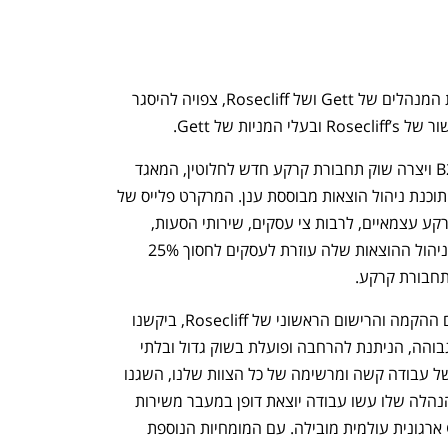
העסקה, שאושרה פה אחד על ידי מועצות המנהלים של Gett ושל Rosecliff, צפויה להיסגר 
מאז 2017 החברה התמקדה בעיקר ב-B2B ויצרה שוק תחבורת קרקע חדש לחלוטין, המאגד 
את כל הספקים בפלטפורמה אחת ומספק תוכנת ניהול הוצאות מבוססת ענן. המרקרט פלייס של 
Gett מאגד ומארגן אלפי ספקי תחבורת קרקע עצמאיים, לרבות צי עסקים, שירותי הסעות, 
מוניות ולימוזינות. Gett מעריכה שתוכנת ניהול ההוצאות שלה עוזרת לעסקים לחסוך 25% 
מייקל מרפי, מייסד ומנכ"ל Rosecliff: "עם ההקמה והרישום הראשוני של Rosecliff, ביקשנו 
לשתף פעולה עם חברת תוכנה בצמיחה גבוהה, הניתנת להרחבה ופועלת בשוק גדול ובלתי 
חדיר, במחזורים מוקדמים. לאחר תקופה של עבודה קשה ומרשימה של כל הצוות שלנו, השגנו 
את אבן הדרך הזו עם Gett. דייב וצוות ההנהלה שלו עשו עבודה יוצאת דופן במעבר משירות 
הזמנת הסעות מסורתי לפלטפורמת GTM ארגונית עולמית מובילה. עם המומחיות הנוספת 