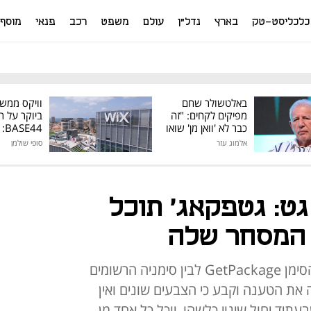
כלכליסט-טק
בארץ
נדל"ן
עולם
משפט
רכב
פנאי
מוסף
באלטשולר שחם
וויקס ממש
מפיקים לקחים: "זה
ביוקר על ר
כבר לא 'וואן מן' שואו
44
של גילעד"
אלמוג עזר
סופי שולמן
מיליון דולר
ט: גטפקאג' תוכל
המסחר שלה
גט טענה כי קיים דמיון מטעה בין הסימן GetPackage לבין סימניה הרשומים
G. ביהמ"ש דחה את הטענה וקבע כי הצבעים שונים ואין
בעתיד יחול שינוי כלשהו, יוכל כל אחד מן