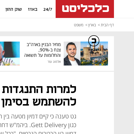
24/7
באזז
שוק ההון
דף הבית
בארץ
משפט
מחיר הבניין בארה"ב
צנח ב-90%,
כלכליסט
דיגיטל
והחלומות על תשואה
גבוהה התנפצו
אלמוג עזר
למרות התנגדות ג
להשתמש בסימן 
כגון ett Delivery
דמיון בין הרכיבים הגרפיים. "ככל ש