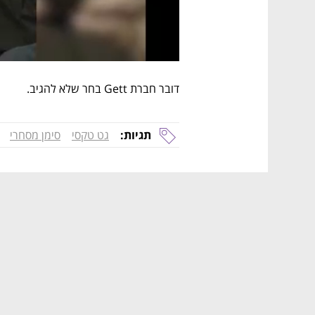
דובר חברת Gett בחר שלא להגיב.
תגיות:
גט טקסי
סימן מסחרי