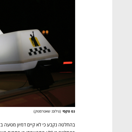
גט טקסי
(
צילום: שאטרסטוק
)