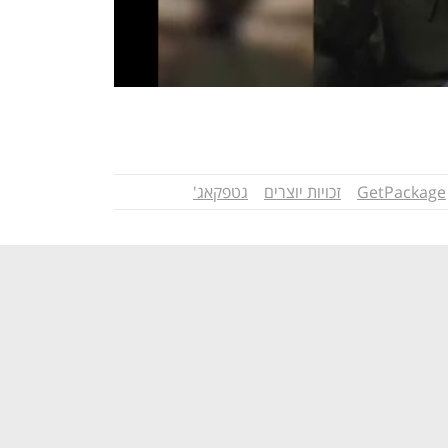
GetPackage
זכויות יוצרים
גטפקאג'