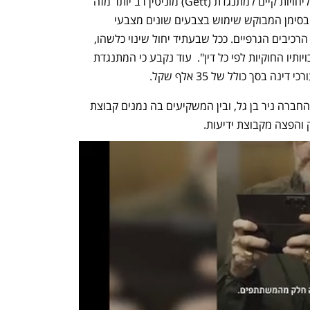
בהחלטה כי "לא התרשמתי כי בתחום השליחויות קיים למתנגדת (Gett) מוניטין רב יותר מזה 
של המבקשת". עוד נקבע כי "כיום נעשה בסימן המבוקש שימוש בצבעים שונים מצבעי 
הסימנים של המתנגדת ואין דימיון בין יתר הרכיבים הגרפיים. ככל שבעתיד יחול שינוי כלשהו, 
יוכל כל אחד מן הצדדיים לפעול למימוש זכויותיו החוקיות לפי כל דין".  עוד נקבע כי המתנגדת 
 בסך כולל של 35 אלף שקל.
בעל המניות הגדול בגטפקאג' הוא מייסד החברה ניר בן גל, ובין המשקיעים בה נמנים קבוצת 
ק והפצה מקבוצת ידיעות. 