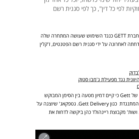
קיות לפי כל דין", כך לפי סגנית רשם
מלחמת השליחויות: ההתנגדות שהגישה חברת GETT כנגד השימוש שעושה המתחרה שלה 
גטפקאג' בסימן המסחר  GetPackage נדחתה לאחרונה על ידי סגנית רשם הפטנטים, ז'קלין 
בדוק
העילה העיקרית להתנגדות הינה הטענה של Gett כי קיים דמיון מטעה בין הסימן המבוקש 
GetPackage לבין סימניה הרשומים של המתנגדת  כגון Gett Delivery. גטפקאג' שיוצגה על 
ידי עו"ד רקפת פלד, שותפה בגילת, ברקת ושות' מקבוצת ריינהולד כהן ביקשה לדחות את 