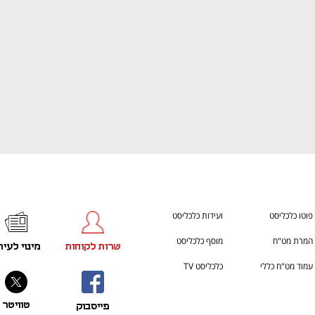
פוטו כלכליסט
ועידות כלכליסט
המרת מט"ח
מוסף כלכליסט
שרות לקוחות
מינוי לעית
עמוד מט"ח כללי
כלכליסט TV
טוויטר
פייסבוק