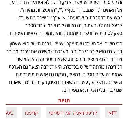
זה לא סימן משמים שמישהו צדק, זה גם לא אירוע בלתי נמנע; 
אל תאמינו למי שמבטיח "כסף קל", "התעשרות מהירה", 
"תשואה דו־ספרתית שבועית", או ערך ש"יוצנח מהאוויר"; 
קריפטו זה לא העתיד, זה ההווה שבנוי כמו זירת מסחר 
ספקולטיבית שדורשת מיומנות גבוהה, ומוכנות לספוג הפסדים. 
הכי חשוב: אל תשכחו שהעיקרון שעליו נבנה השוק הוא שאמון 
בני אדם הוא שברירי במיוחד. מערכת שמשיגה את ערכה מחוסר 
אמון ודה־לגיטימציה במוסדות, שעצם מטרתה היא החלשת 
המדינה ויכולתה לשלוט בכלכלה, היא למרבה הצער גם מערכת 
שמזמינה אליה נוכלים ורמאים, חלקם גם אנשים מפורסמים 
ועשירים. תשקיעו, עשו מה שאתם רוצים, רק תמיד זכרו שאתם 
שם לבד, בלי מעקות או מפקחים.
תגיות
NFT
קריפטומאניה הגל השלישי
קריפטו
ביטקוין