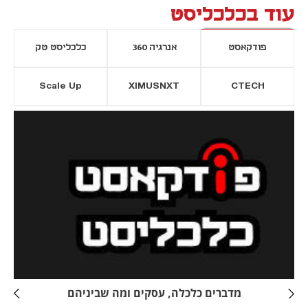
עוד בכלכליסט
פודקאסט
אנרגיה 360
כלכליסט טק
Scale Up
XIMUSNXT
CTECH
יסייה חדשה
נפתח בכרטיסייה חדשה
מדברים כלכלה, עסקים ומה שביניהם