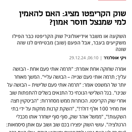
שוק הקריפטו מציג: האם להאמין
למי שמנצל חוסר אמון?
השקעה או משבר אידיאולוגי? שוק הקריפטו כבר הפילו
משקיעים בעבר, אבל הפעם (שוב) מבטיחים לנו שזה
שונה
ויקי אוסלנדר
|
06:10, 29.12.24
אמרה שחוקה אחת אומרת: "תרמה אותי פעם אחת - הבושה 
נפתח בכרטיסייה חדשה
עליך; תרמה אותי פעם שנייה – הבושה עליי". המשך מאוחר 
יותר של המשפט אומר: "תרמה אותי פעם שלישית – הבושה על 
שנינו". בגל השלישי הנוכחי כל התנאים בשלים להתפתות שוב 
אחרי שוק הקריפטו. הכותרות ממש מסחררות: "הביטקוין חצה 
את מחיר 100 אלף דולר!", "השקת קרנות מחקות על ידי בתי 
השקעות!", "ממשל אוהד שוק, סוף סוף ישחרר אותו מכבלי 
הרגולציה". עושי השוק יפצירו בכם שוב ושוב עם אותן סיסמאות: 