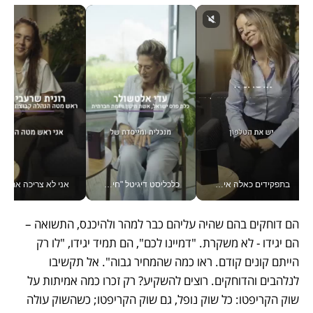
בתפקידים כאלה אי אפשר לחכות: אושרת לוי מניעה השקעות ענק מהטלפון_v
כלכליסט דיגיטל "חינוך הוא המשימה של החיים שלי"_v
אני לא צריכה את המשרד:
הם דוחקים בהם שהיה עליהם כבר למהר ולהיכנס, התשואה – 
הם יגידו - לא משקרת. "דמיינו לכם", הם תמיד יגידו, "לו רק 
הייתם קונים קודם. ראו כמה שהמחיר גבוה". אל תקשיבו 
לנלהבים והדוחקים. רוצים להשקיע? רק זכרו כמה אמיתות על 
שוק הקריפטו: כל שוק נופל, גם שוק הקריפטו; כשהשוק עולה 