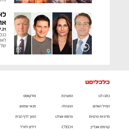
לא
או
7.21
לאו
של 
כתבו לנו
המערכת
פודקאסט
המייל האדום
ההנהלה
תנאי שימוש
מדיניות פרטיות
פרסמו אצלנו
הפוך לדף הבית
קורסים אונליין
CTECH
דילים לחו"ל