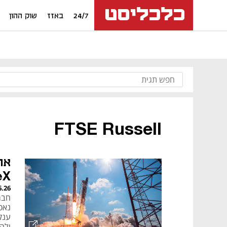
24/7
באזז
שוק ההון
FTSE Russell
אח
SpaceX
6.26
חבר
ולה