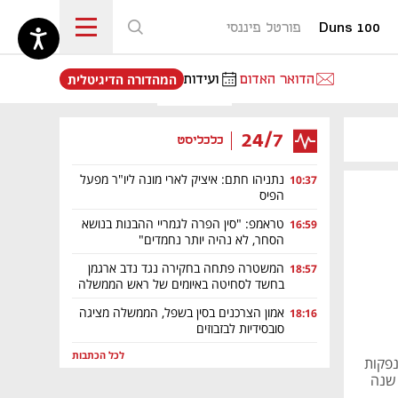
Duns 100
פורטל פיננסי
נפתח בכרטיסייה חדשה
הדואר האדום
ועידות
המהדורה הדיגיטלית
24/7
כלכליסט
נתניהו חתם: איציק לארי מונה ליו"ר מפעל
10:37
הפיס
טראמפ: "סין הפרה לגמריי ההבנות בנושא
16:59
הסחר, לא נהיה יותר נחמדים"
המשטרה פתחה בחקירה נגד נדב ארגמן
18:57
בחשד לסחיטה באיומים של ראש הממשלה
אמון הצרכנים בסין בשפל, הממשלה מציגה
18:16
סובסידיות לבזבוזים
לכל הכתבות
הנפקות
ות שנה