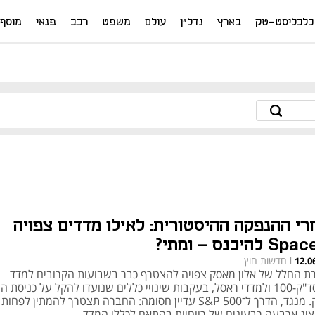
כלכליסט-טק
בארץ
נדל"ן
עולם
משפט
רכב
פנאי
מוסף
רי ההנפקה ההיסטורית: לאילו מדדים צפויה
 להיכנס - ומתי?
חדשות חוץ
12.0
|
ת החלל של אלון מאסק צפויה להצטרף כבר בשבועות הקרובים למדד
נאסד"ק-100 ולמדדי ראסל, בעקבות שינויי כללים שנועדו להקל על כניסת 
ענק. מנגד, הדרך ל־S&P 500 עדיין חסומה: החברה תצטרך להמתין לפח
ציג ארבעה רבעונים של רווחיות בהתאם לכללי המדד