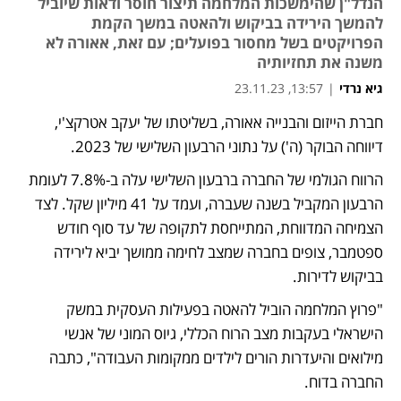
הנדל"ן שהימשכות המלחמה תיצור חוסר ודאות שיוביל
להמשך הירידה בביקוש ולהאטה במשך הקמת
הפרויקטים בשל מחסור בפועלים; עם זאת, אאורה לא
משנה את תחזיותיה
גיא נרדי
|
13:57, 23.11.23
חברת הייזום והבנייה אאורה, בשליטתו של יעקב אטרקצ'י, 
נפתח בכרטיסייה חדשה
דיווחה הבוקר (ה') על נתוני הרבעון השלישי של 2023. 
הרווח הגולמי של החברה ברבעון השלישי עלה ב-7.8% לעומת 
הרבעון המקביל בשנה שעברה, ועמד על 41 מיליון שקל. לצד 
הצמיחה המדווחת, המתייחסת לתקופה של עד סוף חודש 
ספטמבר, צופים בחברה שמצב לחימה ממושך יביא לירידה 
בביקוש לדירות.
"פרוץ המלחמה הוביל להאטה בפעילות העסקית במשק 
הישראלי בעקבות מצב הרוח הכללי, גיוס המוני של אנשי 
מילואים והיעדרות הורים לילדים ממקומות העבודה", כתבה 
החברה בדוח. 