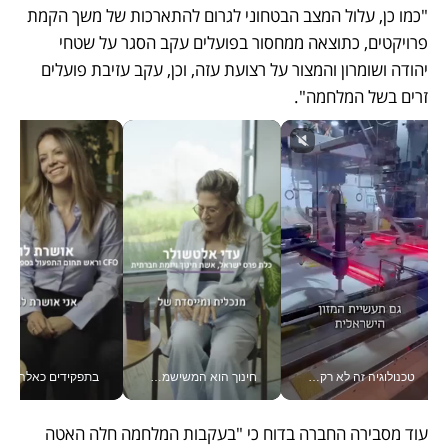
"כמו כן, עלול המצב הבטחוני לגרום להתארכות של משך הקמת 
פרויקטים, כתוצאה ממחסור בפועלים עקב הסגר על שטחי 
יהודה ושומרון והמצור על רצועת עזה, וכן, עקב עזיבת פועלים 
זרים בשל המלחמה". 
טכנולוגיה זה לא רק בהייטק: גם תעשיית המזון הישראלית מאמצת כלי AI, אוטומציה וניתוח דאטה בזמן אמת
חינוך הוא המשישמה של החיים שלי - V
בתפקידים כאלה אי אפשר לח
עוד מסבירה החברה בדוח כי "בעקבות המלחמה חלה האטה 