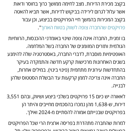
בקצב מכירת הדירות. מצב לחימה ממושך כרוך בחוסר ודאות 
אשר עלול לגרום לירידה בביקוש לדירות, אשר תביא להאטה 
בקצב המכירות בהמשך חיי הפרויקטים בביצוע, וכן עבור 
פרויקטים שהחברה צופה לשווק בטווח הארוך
". 
בו זמנית, החברה אינה צופה שינוי באומדני ההכנסות, הרווחיות 
הגולמית ותזרים המזומנים של החברה בשל המלחמה. 
האופטימיות מוסברת, לדברי החברה, באסטרטגיה שלה להימנע 
בשנים האחרונות מרכישות קרקע חדשה והתמקדה בעיקר 
בהתחדשות עירונית מתחמית (פינוי בינוי). במילים אחרות, 
החברה אינה צריכה לממן קרקעות עד הבשלת הסטטוס שלהן 
לבנייה. 
לאאורה יש כיום 15 פרויקטים בשלבי ביצוע ושיווק, ובהם 3,551 
דירות, ש-1,638 מהן נמכרו בהסכמים מחייבים והיתר הן 
בפרויקטים שבנייתם אמורה להסתיים מ-2024 ואילך. 
למרות שהחברה מתהדרת בפריסה ארצית הרי שכל הפרויקטים 
הפעילים השנה נמצאים באזור הביקוש, ובפריפריה שלו: תל 