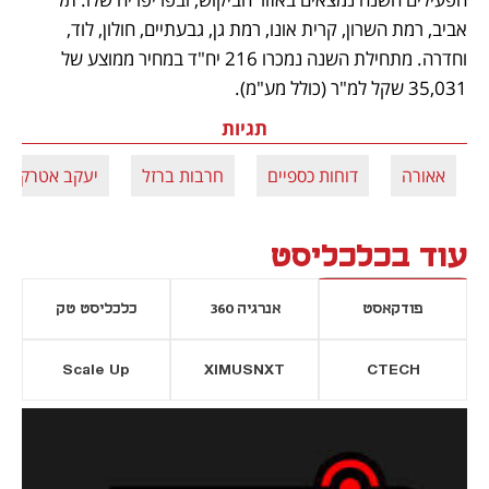
אביב, רמת השרון, קרית אונו, רמת גן, גבעתיים, חולון, לוד, 
וחדרה. מתחילת השנה נמכרו 216 יח"ד במחיר ממוצע של 
35,031 שקל למ"ר (כולל מע"מ).  
תגיות
אאורה
דוחות כספיים
חרבות ברזל
יעקב אטרקצ'י
עוד בכלכליסט
פודקאסט
אנרגיה 360
כלכליסט טק
Scale Up
XIMUSNXT
CTECH
יסייה חדשה
נפתח בכרטיסייה חדשה