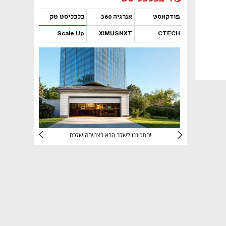
פודקאסט
אנרגיה 360
כלכליסט טק
Scale Up
XIMUSNXT
CTECH
נפתח בכרטיסייה חדשה
נפתח בכרטיסייה חדשה
נפתח בכרטיסייה חדשה
נפתח בכרטיסייה חדשה
יניהם
התכוננו לשלב הבא בצמיחה שלכם!