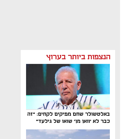
הנצפות ביותר בערוץ
באלטשולר שחם מפיקים לקחים: "זה
כבר לא 'וואן מן' שואו של גילעד"