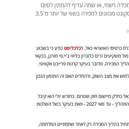
מכירה רשמי, או שמה עדיף להמתין לסיום
המלחמה, כפי שתוכנן מראש. בדיסקונט מכוונים למכירה בשווי של יותר מ־3.5
0
ת כרטיסי האשראי כאל. ל
כלכליסט
 נודע כי בשבוע 
הבא יקיימו נציגי הבנק פגישות ראשוניות מול משקיעים זרים בלונדון בליווי ג'יי.פי מורגן, בנקאי 
יך המכירה. מדובר בעיקר קרנות פרייבט אקוויטי. 
מבחינת דיסקונט המפגשים האלה נועדו לחוש את מצב השוק, ולהחליט האם זה התזמון הנכון 
בנק דיסקונט מחויב לפי החוק למכור את כאל כחלק מיישום חוק שטרום. בחודש יולי הוא קיבל 
מהכנסת ארכה של 15 חודשים להשלמת התהליך - עד מאי 2027 - וזאת בעיקר בשל השלכות 
בדיסקונט, בניהולו של אבי לוי, תיכננו להתחיל בהליך המכירה רק לאחר שתסתיים המלחמה, 