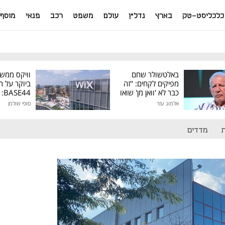
כלכליסט-טק
בארץ
נדל"ן
עולם
משפט
רכב
פנאי
מוסף
באלטשולר שחם
וויקס ממש
מפיקים לקחים: "זה
ביוקר על ר
כבר לא 'וואן מן' שואו
44
של גילעד"
אלמוג עזר
סופי שולמן
מיליון דולר
מדדים