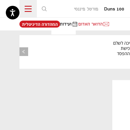
Duns 100
פורטל פיננסי
נפתח בכרטיסייה חדשה
הדואר האדום
ועידות
המהדורה הדיגיטלית
יכה לשלם
כישת
BASE: ההפסד
הרבעוני זינק ל-76