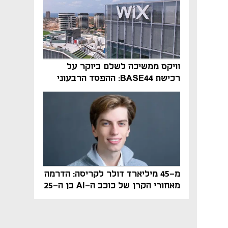
וויקס ממשיכה לשלם ביוקר על
רכישת BASE44: ההפסד הרבעוני
זינק ל-76 מיליון דולר
מ-45 מיליארד דולר לקריסה: הדרמה
מאחורי הקרן של כוכב ה-AI בן ה-25