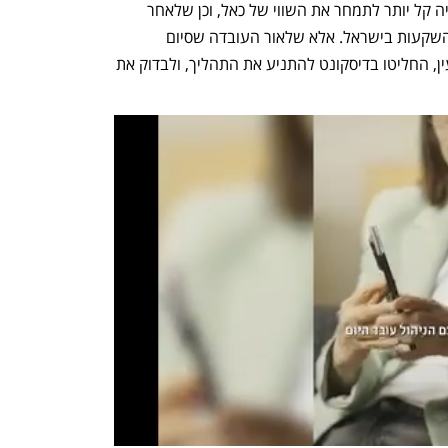
מתוך ההנחות שרמת האי־וודאות תרד ויהיה קל יותר לתמחר את השווי של כאל, וכן שלאחר 
המלחמה יחזרו המשקיעים הזרים לבצע השקעות בישראל. אלא שלאור העובדה שסיום 
המלחמה עדיין לא נראה בטווח הקרוב לעין, החליטו בדיסקונט להתניע את התהליך, ולבדוק את 