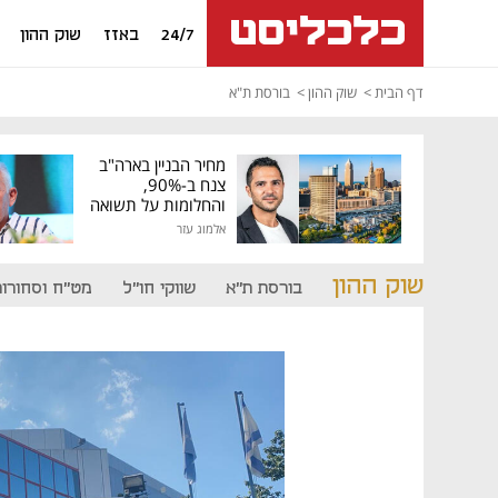
24/7
באזז
שוק ההון
דף הבית
שוק ההון
בורסת ת"א
מחיר הבניין בארה"ב
צנח ב-90%,
והחלומות על תשואה
גבוהה התנפצו
אלמוג עזר
שוק ההון
בורסת ת"א
שווקי חו"ל
מט"ח וסחורות