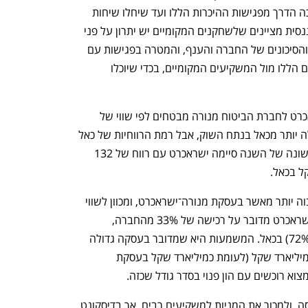
בתקופה זו של מלחמה. עם זאת, עוד ארוכה הדרך מפגישות ההיכרות הללו ועד שיחלו שיחות 
קונקרטיות לעסקה. גורמים במערכת הפיננסית מציינים שלשחקנים המקומיים יש יתרון על פני 
הזרים בהיכרות עם כאל, ועם הפוטנציאל והסיכונים של החברה והענף, והמטרה בפגישות עם 
המשקיעים הזרים היא לצמצם את הפערים הללו מול המשקיעים המקומיים, בכדי שיוכלו 
בימים אלה נרקמת העסקה למכירת ישראכרט לחברת הביטוח מנורה מבטחים לפי שווי של 
3.15 מיליארד שקל. ישראכרט אמנם גדולה יותר מכאל בנתח השוק, אבל רמת הרווחיות של כאל 
גבוהה יותר. כך, למשל, את המחצית הראשונה של השנה סיימה ישראכרט עם רווח של 132 
דיסקונט מצפה למכור את כאל לפי שווי גבוה יותר מאשר בעסקת מנורה־ישראכרט, ומכוון לשווי 
מאתגר של 4-3.5 מיליארד שקל. בעוד בישראכרט מדובר על רכישה של 33% מהחברה, 
דיסקונט צריך למכור את מלוא החזקותיו (72%) בכאל. המשמעות היא שמדובר בעסקה גדולה 
שבה הרוכשים יצטרכו לשלם יותר מ־2.5 מיליארד שקל (לעומת כמיליארד שקל בעסקת 
וא רוכשים עם הון פנוי בסדר גודל שכזה. 
אופציה נוספת היא להנפיק את כאל בבורסה, ולמכור את המניות למשקיעים רבים, אך בדיסקונט 