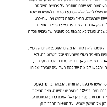
לא רוצים להנפיק את כאל בבורסה, שכן המשמעות היא שהם מוותרים על פרמיית השליטה 
במכירה. חברות הביטוח נחשבו לרוכש פוטנציאלי לכאל, אלא שכרגע הסבירות לאפשרות שכזו 
נמוכה יותר. מנורה מבטחים ממוקדת ברכישת ישראכרט; הראל ניסתה לרכוש את ישראכרט 
בעסקה שנפסלה על ידי רשות התחרות ולכן ספק אם תנסה שוב עם כאל; הפניקס ממוקדת 
בפיתוח גמא כזרוע האשראי החוץ בנקאית שלה; ומגדל לא נמצאת בסיטואציה של גיבוש עסקה 
מנגד, הכנסת אישרה לאחרונה שינוי חקיקה שמגדיל את טווח הרוכשים הפוטנציאליים של כאל, 
כך שגם תאגידים המוגדרים לפי חוק הריכוזיות כתאגיד ריאלי משמעותי יוכלו לשלוט בה. לפי 
הערכות, נעשו גישושים ראשוניים מצד תאגידים שכאלה, אך גם כאן טרם הושגה התקדמות, 
וייתכן כי בסופו של דבר, לאור היקף העסקה, יתגבשו קבוצות של כמה משקיעים שביחד יצליחו 
כאל, בניהולו של לוי הלוי, היא חברת כרטיסי האשראי בעלת הרווחיות הגבוהה ביותר בענף. 
מחזורי השימוש בכרטיסי האשראי של החברה צמחו ב־10% בינואר-יוני השנה. מצב המאקרו 
של המשק נחשב למוקד הסיכון המרכזי של החברות בענף ובהן כאל. אמנם כרגע הנתונים עוד 
יציבים, אבל עלייה באבטלה או כניסה למיתון של המשק ישפיעו על תוצאות החברות הן 