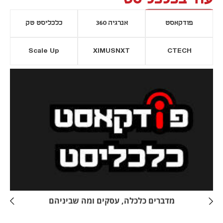
פודקאסט
אנרגיה 360
כלכליסט טק
Scale Up
XIMUSNXT
CTECH
יסייה חדשה
נפתח בכרטיסייה חדשה
מדברים כלכלה, עסקים ומה שביניהם