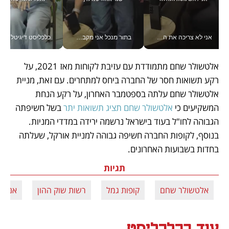
אני לא צריכה את המשרד: רונית שרעבי-חדד מנהלת ארגון של 30000 עובדים מכל מקום_v
בתור מנכל אני מקבל מאות החלטות ביום, וה- Galaxy Z Fold8 Ultra עוזר לי לחתוך אותן מהר יותר_v
כלכליסט דיגיטל
אלטשולר שחם מתמודדת עם עזיבת לקוחות מאז 2021, על 
רקע תשואות חסר של החברה ביחס למתחרים. עם זאת, מניית 
אלטשולר שחם עלתה בספטמבר האחרון, על רקע הנחת 
המשקיעים כי 
אלטשולר שחם תציג תשואות יתר
 בשל חשיפתה 
הגבוהה לחו"ל בעוד בישראל נרשמה ירידה במדדי המניות. 
בנוסף, לקופות החברה חשיפה גבוהה למניית אורקל, שעלתה 
בחדות בשבועות האחרונים.
תגיות
אלטשולר שחם
קופות גמל
רשות שוק ההון
אנליס
עוד בכלכליסט