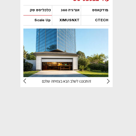
פודקאסט
אנרגיה 360
כלכליסט טק
Scale Up
XIMUSNXT
CTECH
נפתח בכרטיסייה חדשה
נפתח בכרטיסייה חדשה
נפתח בכרטיסייה חדשה
נפתח בכרטיסייה חדשה
יניהם
התכוננו לשלב הבא בצמיחה שלכם!