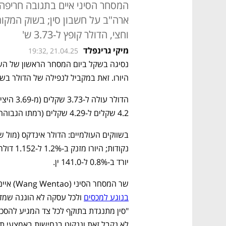
המסחר הסיני איים בתגובה חריפה
וחצי, הדולר קופץ ל-3.73 ש'
מיקי גרינפלד
19:32, 21.04.25
היורו. זאת במקביל לנפילה של הדולר בשו
4.2 שקלים ל-4.29 שקלים (רמתו הגבוהה מאוקוטובר 2023). היציג היום היה על 4.26 שקלים.
יורד ב-0.8% ל-141.0 ין. 
שר המסחר הסיני (Wang Wentao) איים הלילה כי סין תגיב בחריפות ל"בריונות" של ארה"ב 
בנוגע למכסים
לא נקבל זאת וננקוט בנחישות באמצעי תג