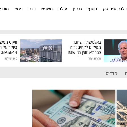
כלכליסט-טק
בארץ
נדל"ן
עולם
משפט
רכב
פנאי
מוסף
באלטשולר שחם
וויקס ממש
מפיקים לקחים: "זה
ביוקר על ר
כבר לא 'וואן מן' שואו
44
של גילעד"
אלמוג עזר
סופי שולמן
מיליון דולר
מדדים