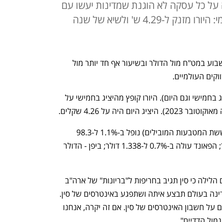
 על כל עסקה לא הוגנת שמדינות יעשו עם
ארה"ב על חשבון סין; בשוק המקומי: היורו מזנק ל-4.29 ש' ולשיא של שנה
נסיגה בשקל ביום המסחר הראשון של השבוע במט"ח מול הדולר ובשיעור אף חד יותר מול 
וקים העולמיים. 
הדולר עולה ל-3.73 שקלים (מ-3.69 היציג בחמישי וגם היום). היורו קופץ מהיציג בחמישי על 
בשווקים העולמיים: הדולר אינדקס (מול ששת המטבעות המובילים) נופל ב-1.1% ל-98.3 
נקודות; היורו מזנק ב-1.2% ל-1.152 דולר; הפאונד עולה ב-0.7% ל-1.338 דולר; ביפן - הדולר 
 ולכל עסקה לא הוגנה שמדינה בעולם תבצע איתה ושתפגע באינטרסים של סין. 
"סין מתנגדת בתוקף לכל צד המגיע להסכם על חשבון האינטרסים של סין. אם זה יקרה, אנחנו 
מול הדדיים".