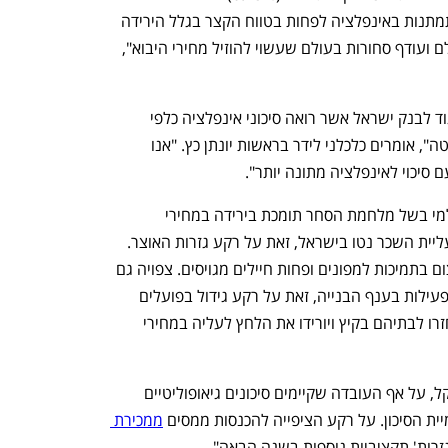
הבאים. "מלחמת הסחר מייצרת סיכון להתמתנות באינפלציה לפחות בטווח הקצר בגלל הירידה 
הכללית בצמיחה, ירידה במחיר חומרי הגלם ועודף סחורות בעולם שעשוי להוזיל מחירי היבוא", 
לידר שותפה לעמדתו של זבז'ינסקי: "בניגוד לבנק ישראל אשר רואה סיכוני אינפלציה כלפי 
מעלה, אנו רואים סיכוני אינפלציה כלפי מטה", אומרים כלכלני לידר בראשות יונתן כץ. "אנו 
בלידר מסבירים כי "התמתנות בסחר העולמי בשל מלחמת הסחר תומכת בירידה במחירי 
הסחורות. מסתמנת גם התמתנות בקצב עליית השכר נטו בישראל, זאת על רקע גזרות האוצר. 
צפויה מדיניות פיסקאלית מרסנת עם צמצום בתמיכות למפונים ופחות חיילים מגויסים. צפויה גם 
התמתנות במחירי השכירות עקב עלייה בפעילות בענף הבנייה, זאת על רקע גידול בפועלים 
זרים ועלייה במלאי הדיור. מפונים רבים יחזרו לבתיהם בקיץ ויורידו את הלחץ לעליה במחירי 
"הגורמים הבסיסיים ממשיכים לתמוך בשקל, על אף העובדה שקיימים סיכונים גיאופוליטיים 
מיית הסיכון. על רקע הציפייה להכנסות ממסים 
ממכירת 