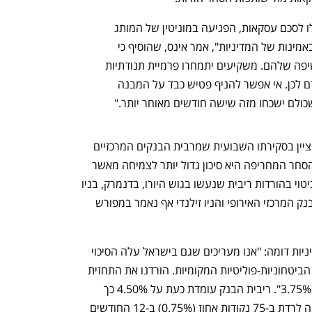
"ואל תטעו, יש מחיר לכל זה. גם אם יתחילו לסכם עסקאות, הפגיעה במוניטין של המותג 
האמריקאי היא אמיתית – לנוכח הפגיעה באמינות של המדיניות", אמר אינס, שהוסיף כי 
"שותפים מסחריים ישקלו מחדש את החשיפה שלהם. משקיעים יתמחרו פרמיית תנודתיות 
פוליטית אמריקאית שלא הייתה קיימת קודם לכן. אי אפשר להניף פטיש כבד על המבנה 
ולם ישכחו מזה שישה חודשים מאוחר יותר."
אלכס זבז'ינסקי, הכלכלן הראשי במיטב, מציין בסקירתו השבועית שמרבית הבנקים המרכזיים 
, מעריכים שמלחמת הסחר המחריפה היא סיכון גדול יותר לצמיחה מאשר 
לעלייה באינפלציה. "עובדה זו באה לידי ביטוי בהורדות ריבית שנעשו בגוש היורו, בדנמרק, בניו 
זילנד, בהודו ובפיליפינים. בהודעות של הבנק המרכזי האירופי והניו זילנדי אף נאמר במפורש 
לדברי זבז'ינסקי, הנגיד אמיר ירון יוביל מדיניות דומה: "אנו מעריכים שגם בישראל עלה הסיכוי 
להורדות ריבית, כמובן בהתחשב בנסיבות הביטחוניות-פוליטיות המקומיות. הורדנו את התחזית 
לריבית בנק ישראל בעוד שנה מ-4.0% ל-3.75%". ריבית הבנק עומדת כעת על 4.50% כך 
שלעמדת הכלכלן הראשי במיטב היא צפויה לרדת ב-75 נקודות אחוז (0.75%) ב-12 החודשים 