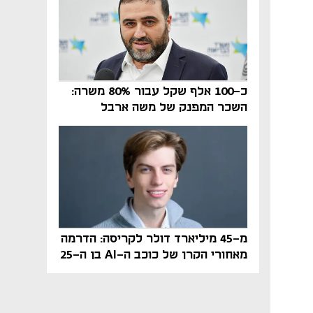
כ-100 אלף שקל עבור 80% משרה:
השכר המפנק של משה ארבל
במהדרין נחשף
מ-45 מיליארד דולר לקריסה: הדרמה
מאחורי הקרן של כוכב ה-AI בן ה-25