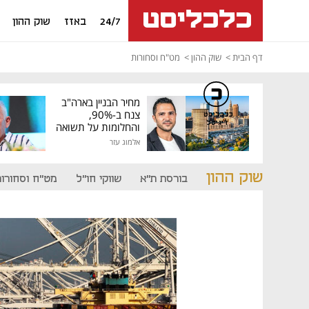
24/7
באזז
שוק ההון
דף הבית
שוק ההון
מט"ח וסחורות
מחיר הבניין בארה"ב
צנח ב-90%,
כלכליסט
דיגיטל
והחלומות על תשואה
גבוהה התנפצו
אלמוג עזר
שוק ההון
בורסת ת"א
שווקי חו"ל
מט"ח וסחורות