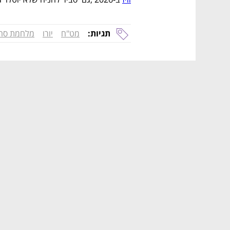
תגיות:
מט"ח
יורו
מלחמת סח