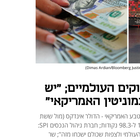
קים העולמיים; "יש
וניטין האמריקאי"
מטבע האמריקאי - הדולר אינדקס (מול ששת
המטבעות המובילים) נופל ב-1.1% ל-98.3 נקודות; חברת ניהול הנכסים SPI:
עולמי ולצפות שכולם ישכחו מזה"; שר