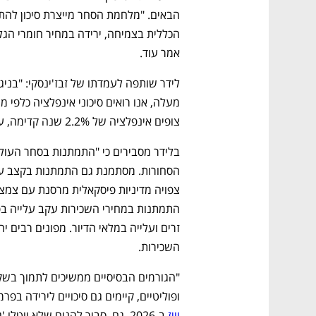
אמר עוד. 
צופים אינפלציה של 2.2% שנה קדימה, עם סיכוי לאינפלציה מתונה יותר".  
השכירות.
ופוליטיים, קיימים גם סיכויים לירידה בפר
וויז
 ב-2026 ,גם  סביר להניח שלא יוטלו 'גזרות' תקציביות נוספות בשנה הבאה". 