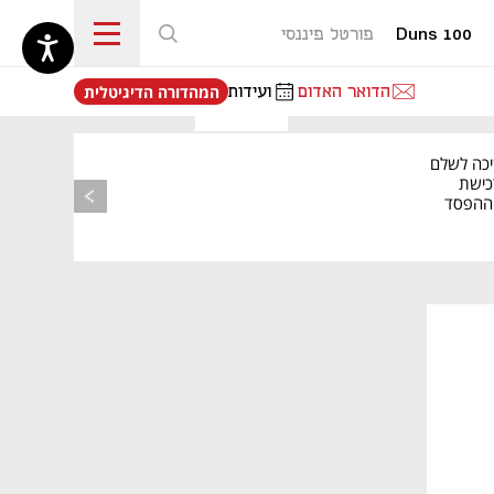
Duns 100
פורטל פיננסי
נפתח בכרטיסייה חדשה
הדואר האדום
ועידות
המהדורה הדיגיטלית
יכה לשלם
כישת
BASE: ההפסד
הרבעוני זינק ל-76