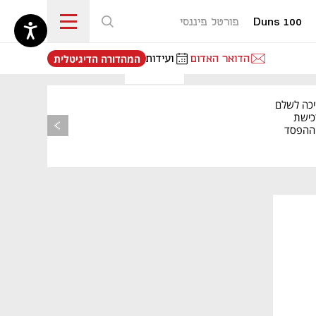
Duns 100
פורטל פיננסי
נפתח בכרטיסייה חדשה
הדואר האדום
ועידות
המהדורה הדיגיטלית
יכה לשלם
כישת
BASE: ההפסד
הרבעוני זינק ל-76