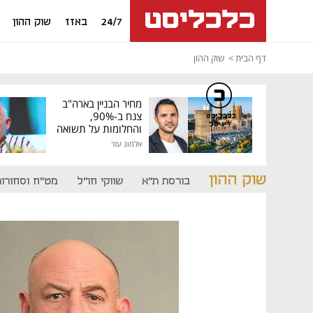
24/7
באזז
שוק ההון
דף הבית
שוק ההון
מחיר הבניין בארה"ב
צנח ב-90%,
כלכליסט
דיגיטל
והחלומות על תשואה
גבוהה התנפצו
אלמוג עזר
שוק ההון
בורסת ת"א
שווקי חו"ל
מט"ח וסחורות