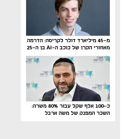
מ-45 מיליארד דולר לקריסה: הדרמה
מאחורי הקרן של כוכב ה-AI בן ה-25
כ-100 אלף שקל עבור 80% משרה:
השכר המפנק של משה ארבל
במהדרין נחשף