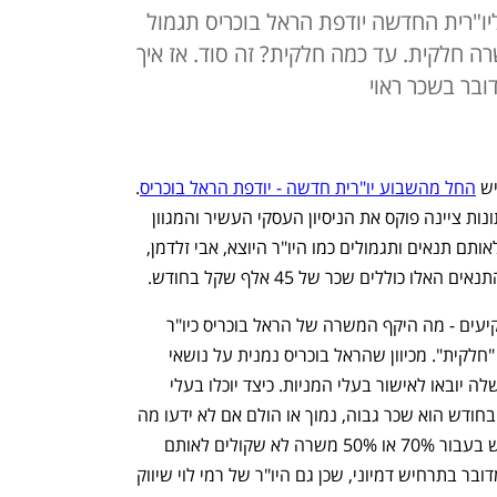
"רית החדשה יודפת הראל בוכריס תגמול
שרה חלקית. עד כמה חלקית? זה סוד. אז איך
דובר בשכר ראוי
ש 
החל מהשבוע יו"רית חדשה - יודפת הראל בוכריס
. 
במסגרת הדיווחים לבורסה ובהודעה לעיתונות ציינה פוקס את הניסיון העסקי העשיר והמגוון 
של בוכריס, והדגישה כי היא תהיה זכאית לאותם תנאים ותגמולים כמו היו"ר היוצא, אבי זלדמן, 
 כוללים שכר של 45 אלף שקל בחודש.
אבל יש דבר אחד שפוקס לא סיפרה למשקיעים - מה היקף המשרה של הראל בוכריס כיו"ר 
החברה. פוקס רק ציינה שמדובר במשרה "חלקית". מכיוון שהראל בוכריס נמנית על נושאי 
המשרה הבכירים בחברה, תנאי התגמול שלה יובאו לאישור בעלי המניות. כיצד יוכלו בעלי 
המניות לקבוע אם שכר של 45 אלף שקל בחודש הוא שכר גבוה, נמוך או הולם אם לא ידעו מה 
היקף המשרה? שהרי 45 אלף שקל בחודש בעבור 70% או 50% משרה לא שקולים לאותם 
שקלים שניתנים עבור 10% משרה. ולא מדובר בתרחיש דמיוני, שכן גם היו"ר של רמי לוי שיווק 