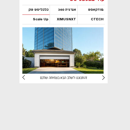
פודקאסט
אנרגיה 360
כלכליסט טק
Scale Up
XIMUSNXT
CTECH
נפתח בכרטיסייה חדשה
נפתח בכרטיסייה חדשה
נפתח בכרטיסייה חדשה
נפתח בכרטיסייה חדשה
יניהם
התכוננו לשלב הבא בצמיחה שלכם!