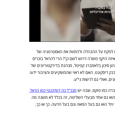
הדירקטוריון והעומד בראשו הם שנדרשים לפקח על ההנהלה ולהתוות את האסטרטגיה של 
קונצרן האופנה הזה. כמה שעות בשבוע ואיזה היקף משרה דרוש לשם כך? הרי להראל בוכריס 
יש עוד שלל עיסוקים. היא שותפה בקרן ההון סיכון בלאמברג קפיטל, מכהנת בדירקטוריונים של 
חברות הפורטפוליו, והיא גם דירקטורית בבנק דיסקונט. האם לא ראוי שהמשקיעים והציבור ידעו 
ם, ואולי גם לרשות ני"ע.
ברה כמו פוקס, שבה יש 
מנכ"ל כה דומיננטי כמו הראל 
, שעיצב את החברה בצלמו ודמותו ושהוא גם אחד מבעלי השליטה, זה בכלל לא משנה מה 
היקף המשרה של היו"ר, כי בסופו של דבר ויזל הוא גם בעל המאה וגם בעל הדעה. כך או כך, 