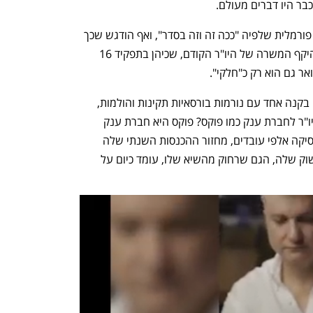
כשפנינו לחברה, התקבלה התשובה הלא פורמלית שלפיה "ככה זה וזה בסדר", ואף הודגש שכך 
היה גם בנוגע ליו"ר הקודם. וזה אכן נכון. היקף המשרה של היו"ר הקודם, שכיהן בתפקיד 16 
אר גם הוא רק כ"חלקי".
חוסר השקיפות הזה, שאינו ראוי ולא עולה בקנה אחד עם נורמות בורסאיות תקינות והולמות, 
מעלה את השאלה כמה זמן ראוי שיקדיש יו"ר לחברת ענק כמו פוקס? פוקס היא חברת ענק 
שמפעילה מאות חנויות בארץ ובחו"ל, מעסיקה אלפי עובדים, מחזור ההכנסות השנתי שלה 
עומד על יותר מ־5 מיליארד שקל, ושווי השוק שלה, הגם שרחוק מהשיא שלו, עומד כיום על 