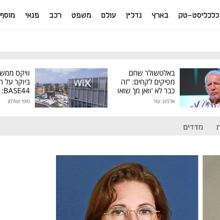
כלכליסט-טק
בארץ
נדל"ן
עולם
משפט
רכב
פנאי
מוסף
באלטשולר שחם
וויקס ממש
מפיקים לקחים: "זה
ביוקר על ר
כבר לא 'וואן מן' שואו
44
של גילעד"
אלמוג עזר
סופי שולמן
מיליון דולר
מדדים