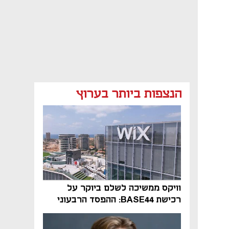
הנצפות ביותר בערוץ
וויקס ממשיכה לשלם ביוקר על
רכישת BASE44: ההפסד הרבעוני
זינק ל-76 מיליון דולר