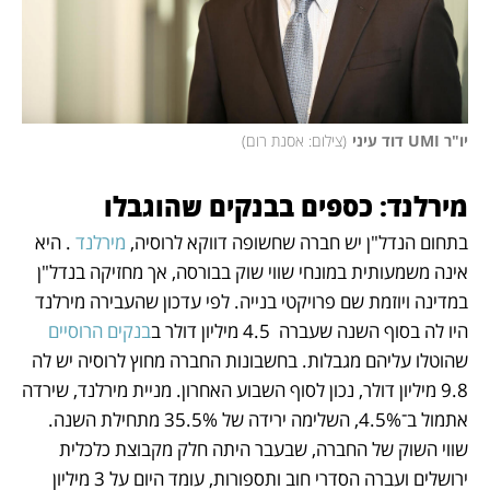
יו"ר UMI דוד עיני
(
צילום: אסנת רום
)
מירלנד: כספים בבנקים שהוגבלו
בתחום הנדל"ן יש חברה שחשופה דווקא לרוסיה, 
מירלנד
 . היא 
אינה משמעותית במונחי שווי שוק בבורסה, אך מחזיקה בנדל"ן 
במדינה ויוזמת שם פרויקטי בנייה. לפי עדכון שהעבירה מירלנד 
היו לה בסוף השנה שעברה  4.5 מיליון דולר ב
בנקים הרוסיים
שהוטלו עליהם מגבלות. בחשבונות החברה מחוץ לרוסיה יש לה 
9.8 מיליון דולר, נכון לסוף השבוע האחרון. מניית מירלנד, שירדה 
אתמול ב־4.5%, השלימה ירידה של 35.5% מתחילת השנה. 
שווי השוק של החברה, שבעבר היתה חלק מקבוצת כלכלית 
ירושלים ועברה הסדרי חוב ותספורות, עומד היום על 3 מיליון 