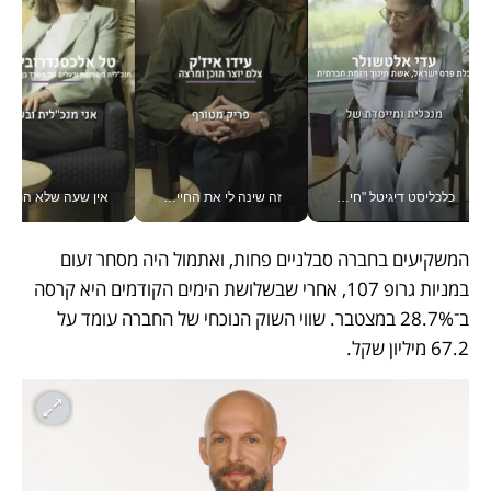
כלכליסט דיגיטל "חינוך הוא המשימה של החיים שלי"_v
זה שינה לי את החיים: איך עידו איז'ק הופך את הסמארטפון לכלי צילום מקצועי_v
אין שעה שלא התעסקתי במשבר - טל אלכסנדרוביץ’ שגב מנהלת משברים
המשקיעים בחברה סבלניים פחות, ואתמול היה מסחר זעום 
במניות גרופ 107, אחרי שבשלושת הימים הקודמים היא קרסה 
ב־28.7% במצטבר. שווי השוק הנוכחי של החברה עומד על 
67.2 מיליון שקל. 