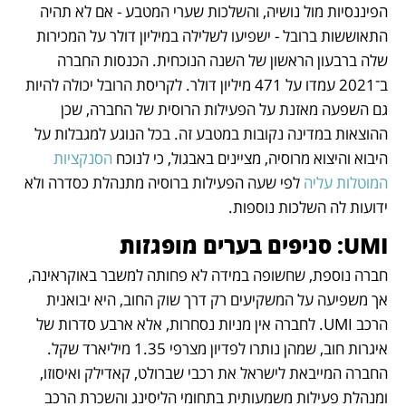
הפיננסיות מול נושיה, והשלכות שערי המטבע - אם לא תהיה 
התאוששות ברובל - ישפיעו לשלילה במיליון דולר על המכירות 
שלה ברבעון הראשון של השנה הנוכחית. הכנסות החברה 
ב־2021 עמדו על 471 מיליון דולר. לקריסת הרובל יכולה להיות 
גם השפעה מאזנת על הפעילות הרוסית של החברה, שכן 
ההוצאות במדינה נקובות במטבע זה. בכל הנוגע למגבלות על 
היבוא והיצוא מרוסיה, מציינים באבגול, כי לנוכח 
הסנקציות 
המוטלות עליה
 לפי שעה הפעילות ברוסיה מתנהלת כסדרה ולא 
ידועות לה השלכות נוספות.
UMI: סניפים בערים מופגזות
חברה נוספת, שחשופה במידה לא פחותה למשבר באוקראינה, 
אך משפיעה על המשקיעים רק דרך שוק החוב, היא יבואנית 
הרכב UMI. לחברה אין מניות נסחרות, אלא ארבע סדרות של 
איגרות חוב, שמהן נותרו לפדיון מצרפי 1.35 מיליארד שקל. 
החברה המייבאת לישראל את רכבי שברולט, קאדילק ואיסוזו, 
ומנהלת פעילות משמעותית בתחומי הליסינג והשכרת הרכב 