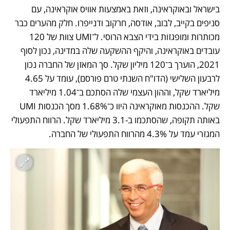
בישראל ובאוקראינה, וזאת באמצעות אוויס אוקראינה, עם 
סניפים בקייב, לבוב, אודסה, חרקוב ודנייפרו. חלק מהערים כבר 
מכותרות ומופגזות בידי הצבא הרוסי. ל־UMI צוות של 120 
עובדים באוקראינה, והיקף ההשקעה שלה במדינה, נכון לסוף 
2021, הוערך ב־120 מיליון שקל. סך המאזן של החברה נכון 
לרבעון השלישי (הדו"ח השנתי טרם פורסם), עומד על 4.65 
מיליארד שקל, וההון העצמי שלה הסתכם ב־1.04 מיליארד 
שקל. ההכנסות מאוקראינה היוו כ־1.68% מסך הכנסות UMI 
באותה תקופה, שהסתכמו ב-3.1 מיליארד שקל. הרווח התפעולי 
המגזרי עמד על 4.3% מהרווח התפעולי של החברה.  