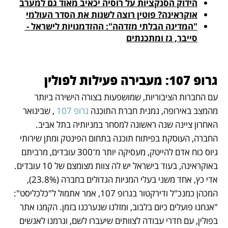
הידוק הסנקציות על רוסיה יכאיב מאוד גם למערב
אוקראינה? פוטין רוצה לשנות את הסדר העולמי
"המדינה הבלתי מזדהה": ההזדמנויות לישראל - 
סייבר, גז ומתכנתים
גרופ 107: מעבירה פעילות לפולין
עם החברות הציבוריות, שמושפעות בצורה הישירה ביותר 
מהמצב באירופה, נמנית חברת התוכנה 
גרופ 107
 , שבינואר 
האחרון ציינה שנה ראשונה למסחר במניותיה בתל אביב. 
החברה, העוסקת בפיתוח תוכנה בתחום הפינטק ומתן שירותי 
גיוס כוח אדם להייטק, מעסיקה יותר מ־300 עובדים, מרביתם 
באוקראינה, בעוד בישראל יש לה צוות מצומצם של 10 עובדים. 
אדי כץ, אחד משני בעלי המניות הגדולים בחברה (23.8%), 
המכהן כמנכ"ל ודירקטור בגרופ 107, אמר אתמול ל"כלכליסט": 
"אנחנו פועלים כיום בלבוב, ומזלנו שנערכנו בזמן. הקמנו אתר 
בפולין, עם חדרי עבודה לצוותים שיעברו לשם, וגרמנו לאנשים 