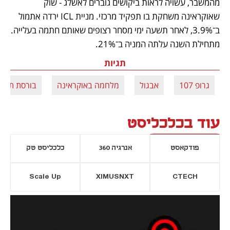
מהמשבר, עשויה לראות ביקושים גוברים לאשלג - שוק 
שאוקראינה משחקת בו תפקיד מרכזי. מניית ICL ירדה אתמול 
ב־3.9%, לאחר תשעה ימי מסחר רצופים שאותם חתמה בעלייה. 
מתחילת השנה עלתה המניה ב־21%.
תגיות
גרופ 107
אבגול
מלחמה באוקראינה
בורסת ת"א
עוד בכלכליסט
פודקאסט
אנרגיה 360
כלכליסט טק
Scale Up
XIMUSNXT
CTECH
יסייה חדשה
נפתח בכרטיסייה חדשה