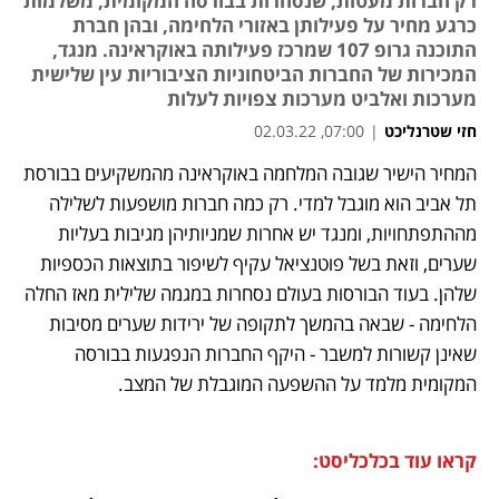
רק חברות מעטות, שנסחרות בבורסה המקומית, משלמות
כרגע מחיר על פעילותן באזורי הלחימה, ובהן חברת
התוכנה גרופ 107 שמרכז פעילותה באוקראינה. מנגד,
המכירות של החברות הביטחוניות הציבוריות עין שלישית
מערכות ואלביט מערכות צפויות לעלות
חזי שטרנליכט
|
07:00, 02.03.22
המחיר הישיר שגובה המלחמה באוקראינה מהמשקיעים בבורסת 
נפתח בכרטיסייה חדשה
נפתח בכרטיסייה חדשה
נפתח בכרטיסייה חדשה
נפתח בכרטיסייה חדשה
נפתח בכרטיסייה חדשה
נפתח בכרטיסייה חדשה
תל אביב הוא מוגבל למדי. רק כמה חברות מושפעות לשלילה 
מההתפתחויות, ומנגד יש אחרות שמניותיהן מגיבות בעליות 
שערים, וזאת בשל פוטנציאל עקיף לשיפור בתוצאות הכספיות 
שלהן. בעוד הבורסות בעולם נסחרות במגמה שלילית מאז החלה 
הלחימה - שבאה בהמשך לתקופה של ירידות שערים מסיבות 
שאינן קשורות למשבר - היקף החברות הנפגעות בבורסה 
המקומית מלמד על ההשפעה המוגבלת של המצב.
קראו עוד בכלכליסט: