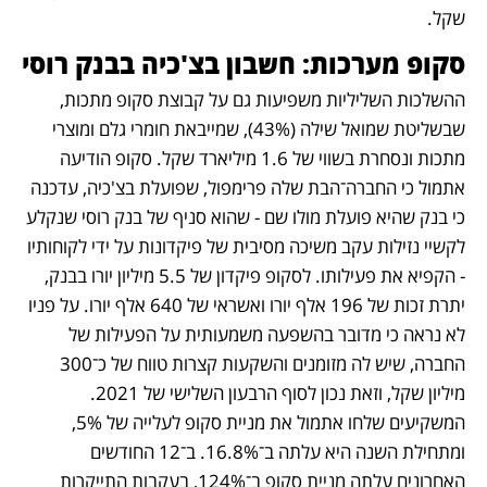
שקל.
סקופ מערכות: חשבון בצ'כיה בבנק רוסי
ההשלכות השליליות משפיעות גם על קבוצת סקופ מתכות, 
שבשליטת שמואל שילה (43%), שמייבאת חומרי גלם ומוצרי 
מתכות ונסחרת בשווי של 1.6 מיליארד שקל. סקופ הודיעה 
אתמול כי החברה־הבת שלה פרימפול, שפועלת בצ'כיה, עדכנה 
כי בנק שהיא פועלת מולו שם - שהוא סניף של בנק רוסי שנקלע 
לקשיי נזילות עקב משיכה מסיבית של פיקדונות על ידי לקוחותיו 
- הקפיא את פעילותו. לסקופ פיקדון של 5.5 מיליון יורו בבנק, 
יתרת זכות של 196 אלף יורו ואשראי של 640 אלף יורו. על פניו 
לא נראה כי מדובר בהשפעה משמעותית על הפעילות של 
החברה, שיש לה מזומנים והשקעות קצרות טווח של כ־300 
מיליון שקל, וזאת נכון לסוף הרבעון השלישי של 2021. 
המשקיעים שלחו אתמול את מניית סקופ לעלייה של 5%, 
ומתחילת השנה היא עלתה ב־16.8%. ב־12 החודשים 
האחרונים עלתה מניית סקופ ב־124%, בעקבות התייקרות 