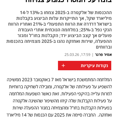
בונה על המטרו כמנוע צמיחה
ההכנסות של אלקטרה ב-2025 צמחו ב-13% ל-14
מיליארד שקל, אך התייקרות עלות הביצוע בקבלנות
בישראל דרדרה את הרווח התפעולי ב-21% ואחריו הרווח
הנקי נפל ב-25%; במלחמה הנוכחית אתרי העבודה
פועלים אך קצב הביצוע ירד; הקבלנות בחו"ל ומגזר
ההפעלה, שירות ואחזקה נהנו ב-2025 מצמיחה בהכנסות
וברווחים
אמיר פרגר
|
17:59, 25.03.26
+
נקודות עיקריות
המלחמה המתמשכת בישראל מאז 7 באוקטובר 2023 ממשיכה 
נפתח בכרטיסייה חדשה
נפתח בכרטיסייה חדשה
נפתח בכרטיסייה חדשה
נפתח בכרטיסייה חדשה
להשפיע על פעילותה של אלקטרה, ומובילה לשחיקה ברווחיות 
למרות עלייה בהיקפי הפעילות. זאת כאשר השפעות המלחמה 
על פעילות הקבלנות שלה קיזזו מהשיפור שהשיגה אלקטרה 
בפעילות הקבלנות בחו"ל ומהצמיחה במגזר ההפעלה שירות 
ואחזקה.  החברה סיימה את 2025 עם הכנסות של 14 מיליארד 