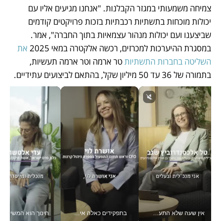
צמיחה משמעותי במגזר הקבלנות. "אנחנו מגיעים אליו עם 
יכולות מוכחות בתשתיות רכבתיות בזכות פרויקטים קודמים 
שביצענו ועם יכולות מנהור עצמאיות בתוך החברה", אמר. 
במסגרת ההיערכות למכרזים, רכשה אלקטרה במאי 2025 
את 
השליטה בחברות התשתיות
 טר ארמה וטר ארמה תעשיות, 
בתמורה של 36 עד 50 מיליון שקל, בהתאם לביצועים עתידיים.
אין שעה שלא התעסקתי במשבר - טל אלכסנדרוביץ’ שגב מנהלת משברים תקשורתיים מכל מקום עם ה- Galaxy Z Fold8 Ultra שלה_v
בתפקידים כאלה אי אפשר לחכות: אושרת לוי מניעה השקעות ענק מהטלפון_v
חינוך הוא המש