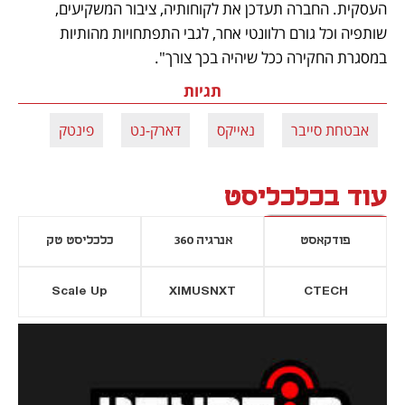
העסקית. החברה תעדכן את לקוחותיה, ציבור המשקיעים, 
שותפיה וכל גורם רלוונטי אחר, לגבי התפתחויות מהותיות 
במסגרת החקירה ככל שיהיה בכך צורך".
תגיות
אבטחת סייבר
נאייקס
דארק-נט
פינטק
עוד בכלכליסט
פודקאסט
אנרגיה 360
כלכליסט טק
Scale Up
XIMUSNXT
CTECH
יסייה חדשה
נפתח בכרטיסייה חדשה