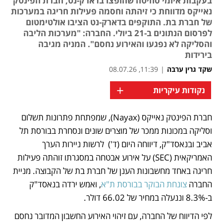
בעקבות איומי סחיטה שהופצו בדארק-נט, חברת הפינטק
נאייקס מדווחת כי זיהתה וחסמה פעילות חריגה במערכות
של חברת בת. התוקפים בדארק-נט הציבו אולטימטום
לפרסום הנתונים ב-21 ביולי. החברה: "מערכות הליבה
והסליקה לא נפגעו והאירוע נחסם". המניה מגיבה
בירידות
שקד גרין ערבה
|
11:39, 08.07.26
+
נקודות עיקריות
חברת הפינטק נאייקס (Nayax), שמפתחת פתרונות תשלום 
נפתח בכרטיסייה חדשה
נפתח בכרטיסייה חדשה
וסליקה במכונות ממכר של מוצרים שונים ונסחרת בבורסת תל 
אביב ובנאסד"ק, דיווחה היום (ד')  לרשות ניירות הערך 
האמריקאית (SEC) על אירוע אבטחה במסגרתו זוהתה פעילות 
חריגה באחד מחשבונות הענן של חברת בת של הקבוצה. מניית 
החברה 
צונחת הבוקר בבורסת ת"א
, ואמש ירדה בנאסד"ק 
ב-8.3% וננעלה במחיר של 66.02 דולר. 
לפי הדיווח של החברה, עם זיהוי האירוע החשבון המדובר נחסם 