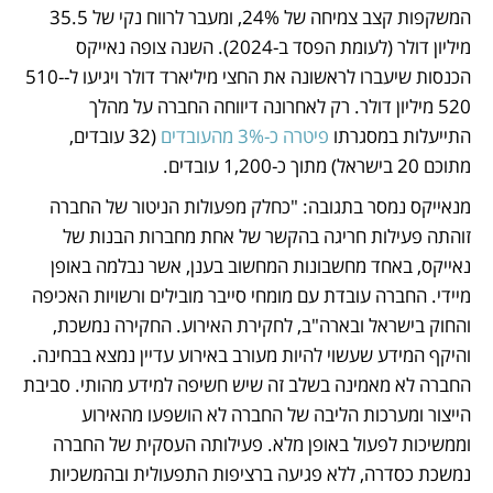
המשקפות קצב צמיחה של 24%, ומעבר לרווח נקי של 35.5 
מיליון דולר (לעומת הפסד ב-2024). השנה צופה נאייקס 
הכנסות שיעברו לראשונה את החצי מיליארד דולר ויגיעו ל-510-
520 מיליון דולר. רק לאחרונה דיווחה החברה על מהלך 
התייעלות במסגרתו 
פיטרה כ-3% מהעובדים
 (32 עובדים, 
מתוכם 20 בישראל) מתוך כ-1,200 עובדים.
מנאייקס נמסר בתגובה: "כחלק מפעולות הניטור של החברה 
זוהתה פעילות חריגה בהקשר של אחת מחברות הבנות של 
נאייקס, באחד מחשבונות המחשוב בענן, אשר נבלמה באופן 
מיידי. החברה עובדת עם מומחי סייבר מובילים ורשויות האכיפה 
והחוק בישראל ובארה"ב, לחקירת האירוע. החקירה נמשכת, 
והיקף המידע שעשוי להיות מעורב באירוע עדיין נמצא בבחינה. 
החברה לא מאמינה בשלב זה שיש חשיפה למידע מהותי. סביבת 
הייצור ומערכות הליבה של החברה לא הושפעו מהאירוע 
וממשיכות לפעול באופן מלא. פעילותה העסקית של החברה 
נמשכת כסדרה, ללא פגיעה ברציפות התפעולית ובהמשכיות 