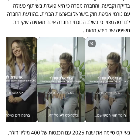
בדיקה וקביעה, והחברה מסרה כי היא פועלת בשיתוף פעולה 
עם גורמי אכיפת חוק בישראל ובארצות הברית. בהודעת החברה 
לבורסה מצוין כי בשלב הנוכחי החברה אינה מאמינה שקיימת 
חשיפה של מידע מהותי. 
חינוך הוא המשישמה של החיים שלי - V
כלכליסט דיגיטל "חינוך הוא המשימה של החיים שלי"_v
בתפקידים כאלה אי אפשר לח
נאייקס סיימה את שנת 2025 עם הכנסות של 400 מיליון דולר, 