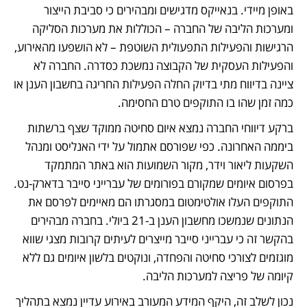
באופן מיידי. בנאייקס מדגישים ומבהירים כי סביבת הייצור 
ומערכות הליבה של החברה – הכוללות את מערכות הסליקה 
הרגישות והפעילות התפעולית השוטפת – לא הושפעו מהאירוע, 
והפעילות העסקית של הקבוצה נמשכת כסדרה. החברה לא 
ציינה בדיווח מתי בדיוק החלה הפעילות החריגה בחשבון הענן או 
כמה זמן שהו בו התוקפים טרם החסימה.
ברקע דיווחי החברה נמצא איום סחיטה ממוקד שצף ברשתות 
ביממה האחרונה. כפי שפורסם אתמול על ידי האנליסט ומנהל 
השקעות ליאור וידר, מקור השמועות הוא באתר המתמקד 
בפרסום איומים שמקורם בפורומים של עברייני סייבר בדארק-נט. 
התוקפים העלו אולטימטום במסגרתו הם מאיימים לפרסם את 
הנתונים שנמשכו מחשבון הענן ב-21 ביולי. בחברה מבהירים 
בהקשר זה כי עברייני סייבר מייצרים לעיתים קרובות מצגי שווא 
מוגזמים לצורכי סחיטה והפחדה, ונוקטים בלשון איומים גם ללא 
קיומה של פריצה למערכות הליבה.
נכון לשלב זה, היקף המידע המעורב באירוע עדיין נמצא בתהליך 