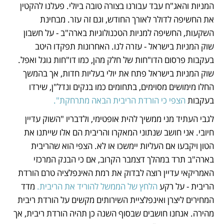
המניות והאג"ח עבד עבורנו בצורה טובה ביולי. פעלנו להקטין 
את החשיפה לדולר לאורך החודש, וגם זה עזר. מבחינת 
השקעות, החשיפה למניות הטכנולוגיות בארה"ב - על חשבון 
שוק המניות בישראל - עזרה לנו. האחרונות תפקדו היטב 
בעקבות פרסום הדו"חות של חלק מהן, כמו דו"חות גוגל ואפל. 
שוק המניות בישראל פתח את יולי בעליות חדות, אך בהמשך 
החלו מימושים מסוימים, בתחומים כמו בנקים ונדל"ן, שירדו 
בעקבות 
הצפי כי הורדת הריבית הבאה מתרחקת".
לגבי העתיד מני ממשיך להית אופטימי, ולדבריו "השוק עדיין 
חיובי. אני חושב שנתוני המאקרו והריבית הם אלו שייתנו את 
הטון ויקבעו אם העליות יימשכו או לא. הצפי הוא שהריבית 
בארה"ב תרד במהלך דצמבר הקרוב, אם כי הבנק המרכזי 
האמריקאי עדיין רוצה לבדוק את רמת האינפלציה טרם הורדת 
הריבית - על רקע 
הלחץ של הממשל להוריד את הריבית.
 מדד 
המחירים ליצרן ואינפלציית השירותים מקשים על הורדת ריבית 
מהירה. אנחנו חושבים שבסוף השנה כן תהיה הורדת ריבית, אך 