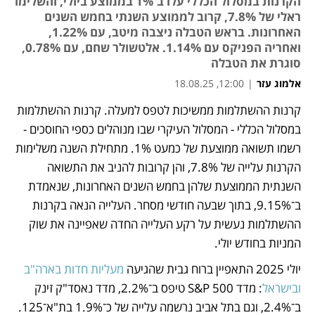
הקרנות במסלול הכללי עלו ב־1% בממוצע ביולי, והשלימו
ראלי של 7.8%, קרוב לממוצע השנתי בחמש השנים
האחרונות. בראש הטבלה ניצבה מיטב, עם 1.22%,
ואחריה הפניקס עם 1.14%. אלטשולר שחם, עם 0.78%,
סוגרת את הטבלה
אלמוג עזר
|
12:00, 18.08.25
קרנות ההשתלמות ממשיכות לטפס למעלה. קרנות ההשתלמות 
נפתח בכרטיסייה חדשה
נפתח בכרטיסייה חדשה
נפתח בכרטיסייה חדשה
במסלול הכללי - המסלול העיקרי שבו מנוהלים כספי החוסכים - 
רשמו תשואה ממוצעת של כמעט 1%. מתחילת השנה משלימות 
הקרנות עלייה של 7.8%, והן קרובות להניב את התשואה 
השנתית הממוצעת שלהן בחמש השנים האחרונות, שנאמדת 
ב־9.15%, בתוך שבעה חודשי מסחר. העלייה הנאה בקרנות 
ההשתלמות נעשית על רקע העלייה החדה שאפיינה את שוק 
המניות בחודש יולי.
יולי 2025 התאפיין ברוח גבית שהגיעה 
מעליות חדות בארה"ב 
ובישראל
: מדד S&P 500 טיפס ב־2.2%, מדד נאסד"ק זינק 
ב־2.4%, וגם בתל אביב נרשמה עלייה של כ־1.9% בת"א־125. 