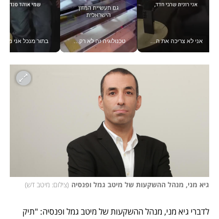
אני לא צריכה את המשרד: רונית שרעבי-חדד מנהלת ארגון של 30000 עובדים מכל מקום_v
טכנולוגיה זה לא רק בהייטק: גם תעשיית המזון הישראלית מאמצת כלי AI, אוטומציה וניתוח דאטה בזמן אמת
בתור מנכל אני מקבל מאות הח
גיא מני, מנהל ההשקעות של מיטב גמל ופנסיה
(
צילום: מיטב דש
)
לדברי גיא מני, מנהל ההשקעות של מיטב גמל ופנסיה: "תיק 