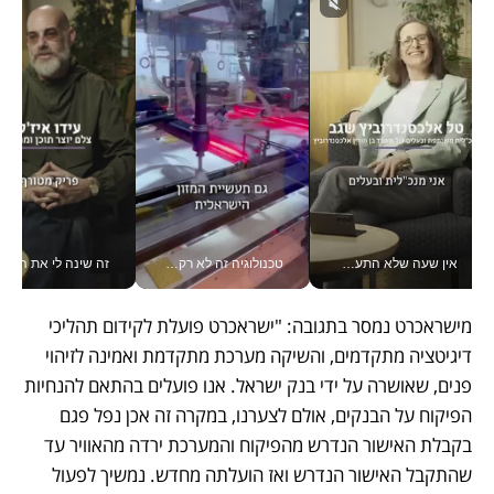
אין שעה שלא התעסקתי במשבר - טל אלכסנדרוביץ’ שגב מנהלת משברים תקשורתיים מכל מקום עם ה- Galaxy Z Fold8 Ultra שלה_v
טכנולוגיה זה לא רק בהייטק: גם תעשיית המזון הישראלית מאמצת כלי AI, אוטומציה וניתוח דאטה בזמן אמת
זה שינה לי את החיים: 
מישראכרט נמסר בתגובה: "ישראכרט פועלת לקידום תהליכי 
דיגיטציה מתקדמים, והשיקה מערכת מתקדמת ואמינה לזיהוי 
פנים, שאושרה על ידי בנק ישראל. אנו פועלים בהתאם להנחיות 
הפיקוח על הבנקים, אולם לצערנו, במקרה זה אכן נפל פגם 
בקבלת האישור הנדרש מהפיקוח והמערכת ירדה מהאוויר עד 
שהתקבל האישור הנדרש ואז הועלתה מחדש. נמשיך לפעול 