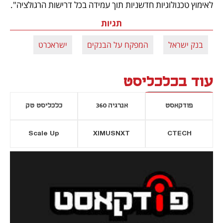
לאימוץ טכנולוגיות חדשניות תוך עמידה בכל דרישות הרגולציה".
תגיות
בנק ישראל
המפקח על הבנקים
ישראכרט
עוד בכלכליסט
פודקאסט
אנרגיה 360
כלכליסט טק
Scale Up
XIMUSNXT
CTECH
יסייה חדשה
נפתח בכרטיסייה חדשה