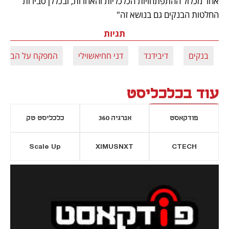
אחר מכלול ההתפתחויות הכלכליות והאחרות, ובכללן סבירות 
החלטות הבנקים גם בנושא זה"
תגיות
בנקים
דיבידנד
דני חחיאשוילי
המפקח על הבנקי
עוד בכלכליסט
פודקאסט
אנרגיה 360
כלכליסט טק
Scale Up
XIMUSNXT
CTECH
יסייה חדשה
נפתח בכרטיסייה חדשה