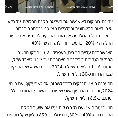
בתור מנכל אני מקבל מאות החלטות ביום, וה- Galaxy Z Fold8 Ultra עוזר לי לחתוך אותן מהר יותר_v
חינוך הוא המשישמה של החיים שלי - V
אני לא צריכה את המשרד:
עד כה, הפיקוח לא אפשר את העלאת תקרת החלוקה, על רקע 
אי הוודאות הביטחונית והכלכלית מאז פרוץ מלחמת חרבות 
ברזל. בתחילת המלחמה אף הונחו הבנקים להפחית את שיעור 
החלוקה ל-20%, ובהמשך חזרו לתקרה של 40%.
מאז שהחלה עליית הריבית, באפריל 2022, חילקו חמשת 
הבנקים הגדולים דיבידנדים מצטברים של 27 מיליארד שקל, 
מתוכם 11.6 מיליארד שקל ב-2024 - שנת השיא של הבנקים, 
שבה הרוויחו כ-30 מיליארד שקל. 
ההערכה היא שהבנקים בדרך לשחזר, אם לא לעקוף, את רווחי 
2024, ובדוחות הרבעון השני שיפורסמו השבוע, הרווח הכולל 
יסתכם ב-8.5 מיליארד שקל. 
המשמעות היא שאם כל הבנקים יעלו את שיעור חלוקת 
הדיבידנד מ-40% ל-50%, הם יחלקו כ-850 מיליון שקל נוספים 