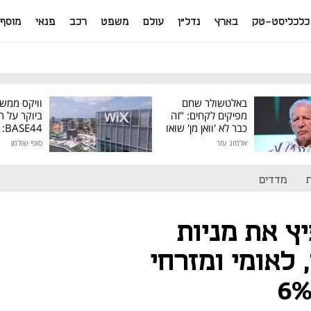
כלכליסט-טק
בארץ
נדל"ן
עולם
משפט
רכב
פנאי
מוסף
באלטשולר שחם
וויקס ממש
מפיקים לקחים: "זה
ביוקר על ר
כבר לא 'וואן מן' שואו
44
של גילעד"
אלמוג עזר
סופי שולמן
מיליון דולר
מדדים
ץ את מניות
 לאומי ומזרחי