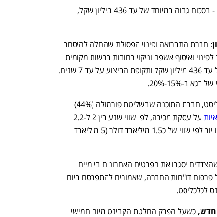
וניקוי רחובות גדול של רשות במרכז הארץ - בסכום גבוה במיוחד של עד 436 מיליון שקל, 
ן
: חברת התברואה ופינוי הפסולת שהחלה להיסחר 
בבורסה ב-5 באוגוסט זכתה במכרז משולב לפינוי ואיסוף אשפה וניקוי רחובות ברשות מקומית 
במרכז הארץ - התמורה בהסכם תעמוד על עד 436 מיליון שקל ותקופת הביצוע על עד 7 שנים. 
ב-15%-20%. 
ליסט, חברת התוכנה שבשליטת פורמולה (44%)
יות
 על עסקת מכירה, לפי שווי שנע בין 2 ל-2.2 
מיליארד דולר. סאפיינס נסחרת בת"א ובניו יור לפי שווי של כ1.5 מיליארד דולר (5 מיליארד 
המשא ומתן נכנס לשלבי הסיום ובמקרה שהצדדים יסגרו את הפרטים האחרונים ביומיים 
הקרובים, העסקה עשוי להביא לדחייה של פרסום דו"חות החברה, שאמורים להתפרסם ביום 
ס לכלכליסט. 
חדש,
 כשעל הפרק החלטת הקבינט מיום חמישי 