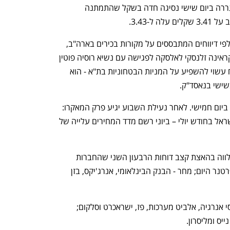
בלילה לכבוש את רצועת עזה. ההחלטה גררה ביום שישי נסיגה חדה בשקל שהתמתנה 
-3.43. 
החדשות היותר מעודדות מגיעות מבחוץ: לפי דיווחים המתבססים על מקורות בכירים בארה"ב, 
הנשיא טראמפ שוקל להזמין את נשיא אוקראינה זלנסקי לאלסקה לפגישה עם נשיא רוסיה פוטין 
- במטרה לקדם הסכם הפסקת אש. הדיווח עשוי להשפיע על המניות הבטחוניות בת"א - הוא 
עונת דוחות הבנקים תיפתח מחר ותיחתם ביום חמישי. לאחר נעילת השבוע יגיע פרק המאקרו: 
ביום שישי יתפרסמו נתוני האינפלציה בישראל בחודש יולי – ביוני רשם מדד המחירים עלייה של 
הכניסה לשבוע השני של חודש אוגוטס מלווה בהאצת קצב דוחות הרבעון השני שהחברות 
יזרימו לבורסה. השבוע ידווחו, בין היתר: פרטנר היום; מחר - הבנק הבינלאומי, אנרג'יקס, בזן 
ברביעי - בנק לאומי, בנק הפועלים או.פי.סי אנרגיה, אלביט מערכות, פז, ישראכרט וסלקום; 
ס ומליסרון.  