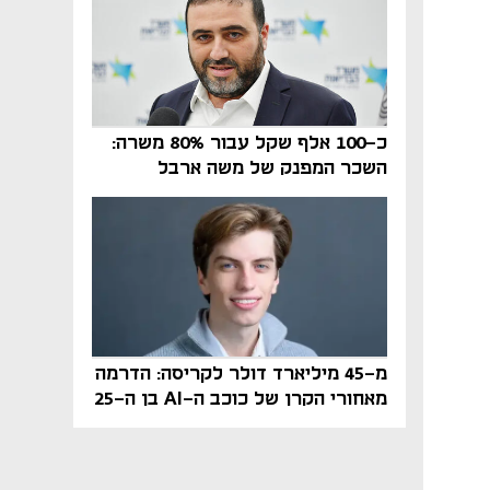
כ-100 אלף שקל עבור 80% משרה:
השכר המפנק של משה ארבל
במהדרין נחשף
מ-45 מיליארד דולר לקריסה: הדרמה
מאחורי הקרן של כוכב ה-AI בן ה-25