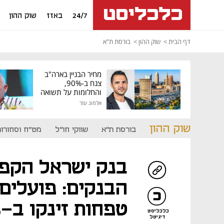
24/7
באזז
שוק ההון
דף הבית
שוק ההון
בורסת ת"א
מחיר הבניין בארה"ב
צנח ב-90%,
והחלומות על תשואה
גבוהה התנפצו
אלמוג עזר
שוק ההון
בורסת ת"א
שווקי חו"ל
מט"ח וסחורות
בנק ישראל הקפי
הבנקים: פועלים,
טפחות זינקו ב-6%
כלכליסט
דיגיטל