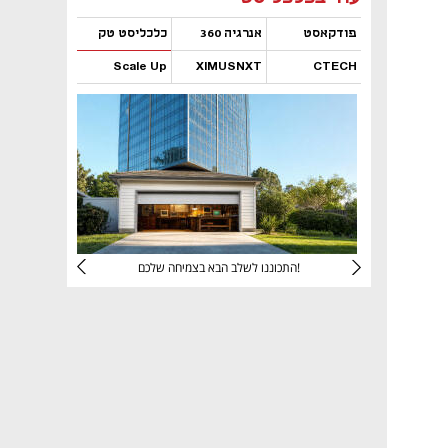
פודקאסט
אנרגיה 360
כלכליסט טק
Scale Up
XIMUSNXT
CTECH
נפתח בכרטיסייה חדשה
נפתח בכרטיסייה חדשה
נפתח בכרטיסייה חדשה
נפתח בכרטיסייה חדשה
יניהם
התכוננו לשלב הבא בצמיחה שלכם!