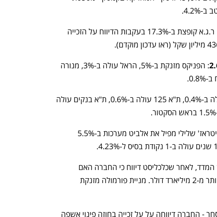
מחוץ למדדים המובילים, חברת התברואה ר.ג.א קופצת ב-17.3% בעקבות הדיווח על הזכייה 
: הפניקס מזנקת ב-5%, הראל עולה ב-3%, מנורה 
: מדד ת"א 35 עולה ב-0.4%, ת"א 125 עולה ב-0.6%, ת"א בנקים עולה 
נובה עולה ב-3.3% במעלה ת"א 35. ארביטראז' שלילי מפיל את אלביט מערכות ב-5.5% 
בת"א 90 - סאפיינס קופצת ב-20% בראש המדד, לאחר שכלכליסט דיווח כי החברה האם 
פורמולה מנהלת מגעים למכירת חברה ביותר מ-2 מיליארד דולר. מניית פורמולה מזנקת 
מניית חברת התברואה ר.ג.א בהפסקת מסחר - החברה דיווחה על על זכייה בחוזה פינוי אשפה 