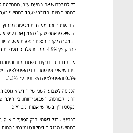
בהמשך היום. הדולר שעמד בחמישי בערב על 3.41 שקלים עלה ל
כבר קיצץ 4.5% ממניית אלביט מערכות בשישי בנאסד"ק. 
0.3% והאינפלציה השנתית על 3.3%. 
ונקסט ויז'ן; בשלישי אמות ומטריקס. 
בחמישי הבנקים דיסקונט ומזרחי טפחות, ניי