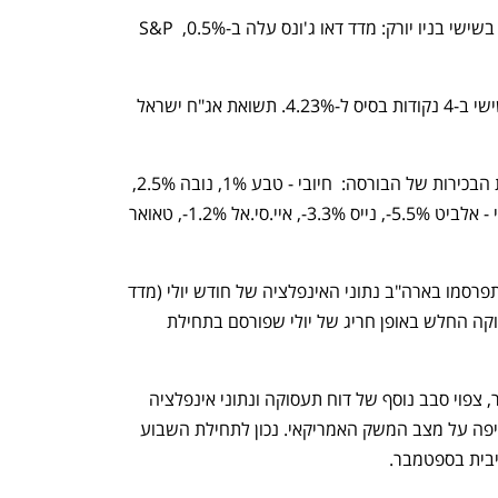
ברקע למסחר, הנעילה הירוקה שנרשמה בשישי בניו יורק: מדד דאו ג'ונס עלה ב-0.5%, S&P 
תשואת אג"ח ארה"ב ל-10 שנים עלתה שישי ב-4 נקודות בסיס ל-4.23%. תשואת אג"ח ישראל 
נפתח בכרטיסייה חדשה
נפתח בכרטיסייה חדשה
אלה פערי הארביטראז' שנפתחו בדואליות הבכירות של הבורסה:  חיובי - טבע 1%, נובה 2.5%, 
קמטק 1.8%, אורמת ואנלייט 1.2%; שלילי - אלביט 5.5%-, נייס 3.3%-, איי.סי.אל 1.2%-, טאואר  
בשווקים העולמיים השבוע: ביום שלישי יתפרסמו בארה"ב נתוני האינפלציה של חודש יולי (מדד 
ענף במתח גבוה
מדברים כלכלה, עסקים ומה שב
המחירים לצרכן), שישלימו את דוח התעסוקה החלש באופן חריג של יולי שפורסם בתחילת 
עד החלטת הפד הבאה, של 17 בספטמבר, צפוי סבב נוסף של דוח תעסוקה ונתוני אינפלציה 
(של אוגוסט), כך שתהיה לבנק תמונה מקיפה על מצב המשק האמריקאי. נכון לתחילת השבוע 