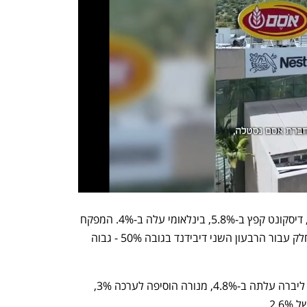
פועלים, לאומי ומזרחי טפחות זינקו ב-6%, דיסקונט קפץ ב-5.8%, בינלאומי עלה ב-4%. המפקח 
על הבנקים התיר להם באופן חד פעמי לחלק עבור הרבעון השני דיבידנד בגובה 50% - גבוה 
במניות הביטוח - הפניקס קפצה ב-6.7%, ליברה עלתה ב-4.8%, מנורה הוסיפה לערכה 3%, 