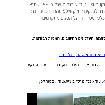
מדד ת"א 35 ומדד ת"א 125 התחזקו ב-1.4%, ת"א בנקים זינק ב-5.9%, ת"א
ביטוח קפץ ב-3.4%; בנק ישראל התיר לבנקים לחלק 50% מהרווח כדיבידנד;
ה ב-24.2% לאחר שכלכליסט דיווח על מגעים מתקדמים
דיווח שוטף מהבורסה בת"א ברקע למלחמה: העדכונים החשובים, המניות הבולטות, 
 של מדור שוק ההון בכלכליסט
הבורסה בתל אביב ננעלה בירוק, בהובלת מניות הבנקים 
מדד ת"א 35 ומדד ת"א 125 התחזקו ב-1.4%, ת"א בנקים זינק ב-5.9%, ת"א ביטוח קפץ 