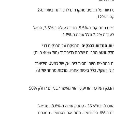
סאפיינס קפצה ב-24.2% לאחר שכלכליסט דיווח על מגעים מתקדמים למכירתה ביותר מ-2 
-12%.
הפניקס מתחזקת ב-5.5%, מנורה עולה ב-3.5%, הראל 
ות החדות בבנקים
: המפקח על הבנקים דני 
 היום). 
: מחזור גבוה במחצית היום יחסית לימי א', של כמעט מיליארד 
שקל. דיסקונט בפסגה עם מחזור של 74 מיליון שקל, כלל ביטוח אחריו, מרכזת מחזור של 73 
ים: הבנק המרכזי הודיע כי הוא מאשר לבנקים לחלק 50% 
 (לצד אלה שהוזכרו): בת"א 35 - קמטק עולה ב-3.8% ועזריאלי 
מתחזקת ב-3.4%; בת"א 90 - אינרום מזנקת ב-6%, פריורטק - המחזיקה בקמטק - מטפסת 