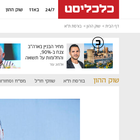
24/7
באזז
שוק ההון
דף הבית
שוק ההון
בורסת ת"א
מחיר הבניין בארה"ב
צנח ב-90%,
כלכליסט
דיגיטל
והחלומות על תשואה
גבוהה התנפצו
אלמוג עזר
שוק ההון
בורסת ת"א
שווקי חו"ל
מט"ח וסחורות