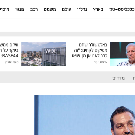
כלכליסט-טק
בארץ
נדל"ן
עולם
משפט
רכב
פנאי
מוסף
באלטשולר שחם
וויקס ממש
מפיקים לקחים: "זה
ביוקר על ר
כבר לא 'וואן מן' שואו
44
של גילעד"
אלמוג עזר
סופי שולמן
מיליון דולר
מדדים