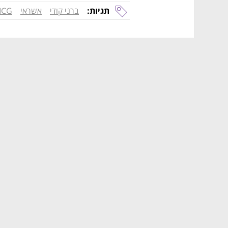
תגיות:
ברני קודי
אשראי
ICG