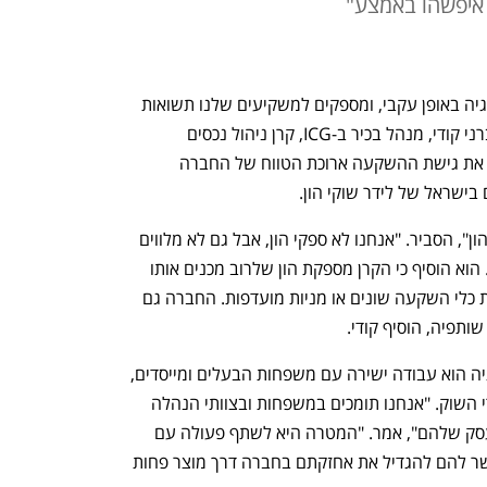
 איפשהו באמצע"
"מאז 1989 אנו פועלים לפי אותה אסטרטגיה באופן עקבי, ומספקים למשקיעים שלנו תשואות 
ויחס החזר השקעה (DPI) יציבים", אמר ברני קודי, מנהל בכיר ב-ICG, קרן ניהול נכסים 
המתמחה באשראי פרטי גמיש. קודי הציג את גישת ההשקעה ארוכת הטווח של החברה 
ישראל של לידר שוקי הון.
"במהות שלנו אנחנו ספקים של פתרונות הון", הסביר. "אנחנו לא ספקי הון, אבל גם לא מלווים 
טהורים. אנחנו נמצאים איפשהו באמצע". הוא הוסיף כי הקרן מספקת הון שלרוב מכנים אותו 
"הון נחות", כלומר כזה שיכול להגיע בצורת כלי השקעה שונים או מניות מועדפות. החברה גם 
תפיה, הוסיף קודי.
לדבריו, אחד מעמודי היסוד של האסטרטגיה הוא עבודה ישירה עם משפחות הבעלים ומייסדים, 
תוך שימוש במודל גמיש שמותאם למחזורי השוק. "אנחנו תומכים במשפחות ובצוותי הנהלה 
שמעוניינים להחזיק בנתח גדול יותר מהעסק שלהם", אמר. "המטרה היא לשתף פעולה עם 
אותה משפחה, מוסד או הנהלה, כדי לאפשר להם להגדיל את אחזקתם בחברה דרך מוצר פחות 