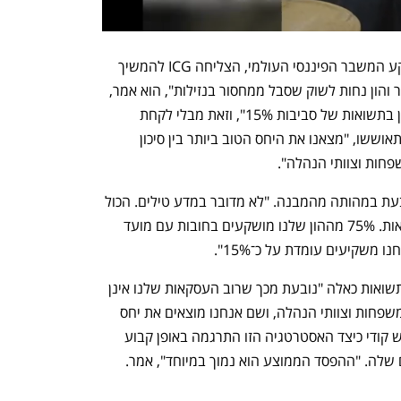
קודי תיאר כיצד אפילו בשנת 2009, על רקע המשבר הפיננסי העולמי, הצליחה ICG להמשיך 
להשקיע הון. "על ידי כך שסיפקנו חוב בכיר והון נחות לשוק שסבל ממחסור בנזילות", הוא אמר, 
החברה הצליחה "להיכנס לשוק ולספק הון בתשואות של סביבות 15%", וזאת מבלי לקחת 
סיכונים מיותרים. בהמשך כששוקי ההון התאוששו, "מצאנו את היחס הטוב ביותר בין סיכון 
חות וצוותי הנהלה".
לכן, הוסיף, היכולת לחזות את המגמות נובעת במהותה מהמבנה. "לא מדובר במדע טילים. הכול 
נובע מהאופן שבו אנחנו בונים את העסקאות. 75% מההון שלנו מושקעים בחובות עם מועד 
משקיעים עומדת על כ־15%".
להערכתו, הסיבה שהם מצליחים להשיג תשואות כאלה "נובעת מכך שרוב העסקאות שלנו אינן 
בשוק הפתוח. אנחנו עובדים ישירות מול משפחות וצוותי הנהלה, ושם אנחנו מוצאים את יחס 
הסיכון לתשואה הטוב ביותר". לסיום הדגיש קודי כיצד האסטרטגיה הזו התרגמה באופן קבוע 
שלה. "ההפסד הממוצע הוא נמוך במיוחד", אמר.