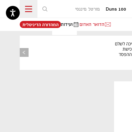
Duns 100
פורטל פיננסי
נפתח בכרטיסייה חדשה
הדואר האדום
ועידות
המהדורה הדיגיטלית
יכה לשלם
כישת
BASE: ההפסד
הרבעוני זינק ל-76