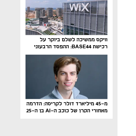
וויקס ממשיכה לשלם ביוקר על
רכישת BASE44: ההפסד הרבעוני
זינק ל-76 מיליון דולר
מ-45 מיליארד דולר לקריסה: הדרמה
מאחורי הקרן של כוכב ה-AI בן ה-25