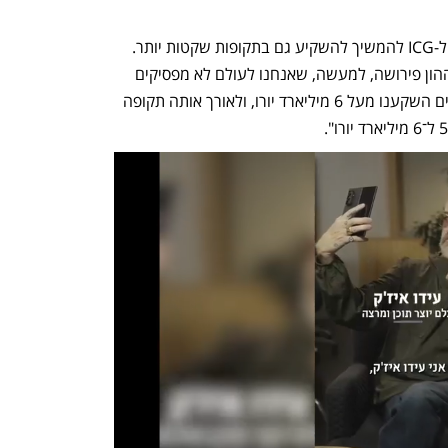
בסופו של דבר, הסביר, גישה זו מאפשרת ל-ICG להמשיך להשקיע גם בתקופות שקטות יותר. 
"היכולת שלנו להשקיע באמצעות מבנה ההון פירושה, למעשה, שאנחנו לעולם לא מפסיקים 
להשקיע", אמר. "ב־18 החודשים האחרונים השקענו מעל 6 מיליארד יורו, ולאורך אותה תקופה 