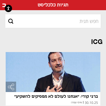
דף ה
תגיות כלכליסט
ICG
ברני קודי: "אנחנו לעולם לא מפסיקים להשקיע"
30.10.25
|
איימי שפירו