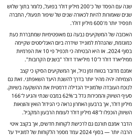
שנה עם הפסד של כ־200 מיליון דולר בפועל, כלומר בתוך שלוש 
שנים שאמורות להיות לכאורה שנים של שיפור תפעולי, החברה 
תפסיד יותר מ־600 מיליון דולר.
האכזבה של המשקיעים נבעה גם מאופטימיות שמתבררת כעת 
כמוגזמת, שהנהלת למונייד שידרה ביום האנליסטים שקיימה 
בסוף 2024. אז היא הבטיחה כי תכפיל פי 10 את הפרמיות 
ממיליארד דולר ל־10 מיליארד דולר "בשנים הקרובות". 
אמנם מדובר בטווח זמן נזיל, אך המשקיעים הסיקו כי קצב 
הצמיחה יהיה מהיר יותר בדרך להשגת היעד השאפתני. זאת גם 
לנוכח העובדה שלמונייד הגדילה דרמטית את ההשקעה בשיווק. 
סעיף השיווק והמכירות גדל ב־62% במבט שנתי והגיע ל־166 
מיליון דולר, אך ברבעון האחרון נראה כי הגידול הואץ והוצאות 
השיווק הוכפלו ל־48 מיליון דולר לעומת הרבעון המקביל. 
הדבר אמנם תורגם גם לרכישת לקוחות חדשים, אך בקצב איטי 
הרבה יותר — בסוף 2024 עמד מספר הלקוחות של למונייד על 