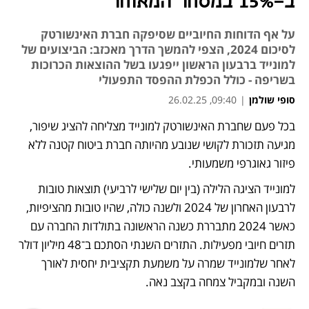
ב-15% במסחר המאוחר
על אף הדוחות החיוביים שסיפקה חברת האינשורטק
לסיכום 2024, הצפי להמשך הדרך מאכזב: הביצועים של
למונייד ברבעון הראשון ייפגעו בשל ההוצאות הכרוכות
בשריפה - כולל הכפלת ההפסד התפעולי
סופי שולמן
|
09:40, 26.02.25
בכל פעם שחברת האינשורטק למונייד מצליחה להציג שיפור, 
נפתח בכרטיסייה חדשה
מגיעה תזכורת לקושי שנובע מהיותה חברת ביטוח קטנה ללא 
פיזור גאוגרפי משמעותי. 
למונייד הציגה הלילה (בין יום שלישי לרביעי) תוצאות טובות 
לרבעון האחרון של 2024 ולשנה כולה, שהיו טובות מהציפיות, 
כאשר 2024 מתבררת כשנה הראשונה בתולדות החברה עם 
תזרים חיובי מפעילות. התזרים השנתי הסתכם ב־48 מיליון דולר 
לאחר שלמונייד שמרה על משמעת תקציבית יחסית לאורך 
השנה ובמקביל צמחה בקצב נאה. 