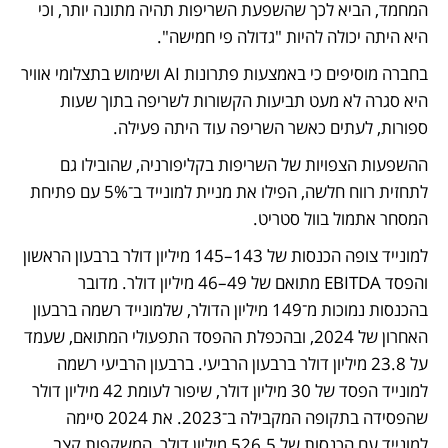
המחמד, הביא לכך שהשפעת השריפות תהיה מתונה יותר, וכי 
היא היתה יכולה להיות "גדולה פי חמישה". 
בחברה מוסיפים כי באמצעות פתרונות AI ושימוש בתצלומי אוויר 
היא סגרה לא מעט תביעות הקשורות לשריפה בתוך שעות 
ספורות, לעתים כאשר השריפה עוד היתה פעילה.
ההשפעות הצפויות של השריפות בקליפורניה, שהובילו גם 
לתחזית רווח חלשה, הפילו את מניית למונייד ב־5% עם פתיחת 
המסחר אתמול בוול סטריט.  
למונייד צופה הכנסות של 143–145 מיליון דולר ברבעון הראשון 
והפסד EBITDA מתואם של 49–46 מיליון דולר. מדובר 
בהכנסות נמוכות מ־149 מיליון הדולר, שלמונייד רשמה ברבעון 
האחרון של 2024, ובהכפלת ההפסד התפעולי המתואם, שעמד 
על 23.8 מיליון דולר ברבעון הרביעי. ברבעון הרביעי רשמה 
למונייד הפסד של 30 מיליון דולר, שיפור לעומת 42 מיליון דולר 
שהפסידה בתקופה המקבילה ב־2023. את 2024 סיימה 
למונייד עם הכנסות של 526.5 מיליון דולר, המשקפות קצב 