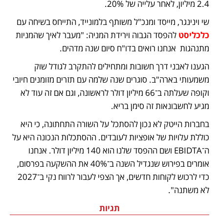
2.4 מיליון, לאחר עלייה של 20%.
שי וינינגר, מייסד ומנכ"ל משותף בלמונייד, התייחס בשיחה עם 
כלכליסט
 להפסד הגבוה וירידת המניה: "מעבר לאיך שהמניות 
מתנהגות  אנחנו רואים בדו"ח סיום שנה מדהים. 
הגענו לאבני דרך חשובות ומתחילים להתקרב לגודל שוק 
משמעותי בארה"ב. סוגרים שנה שלמה עם תזרים מזומנים חיובי 
וקופה שעלתה ב־66 מיליון דולר לראשונה, וגם אם זה עוד לא 
מגיע לחשבונאות זה סימן בריא. 
בחברות הייטק לא נכון להסתכל על השורה התחתונה, כי היא 
כוללת עלויות של אופציות לעובדים. ההסתכלות הנכונה היא על 
ה־EBIDTA ושם ההפסד שלנו הוא 140 מיליון דולר. אנחנו 
אומרים בפירוש שנגדיל השנה ב־40% את ההשקעה בפרסום, 
כדי לרכוש לקוחות חדשים, אך הצפי לעבור לרווח נקי ב־2027 
לא משתנה".
תגיות