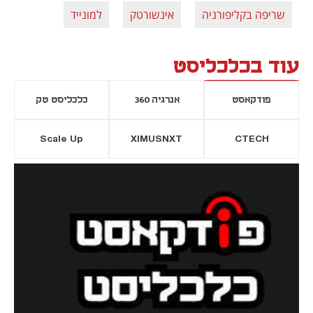
שריפה בקליפורניה
אינשורטק
למונייד
עוד בכלכליסט
פודקאסט
אנרגיה 360
כלכליסט טק
Scale Up
XIMUSNXT
CTECH
יסייה חדשה
נפתח בכרטיסייה חדשה