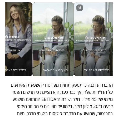
כלכליסט דיגיטל "חינוך הוא המשימה של החיים שלי"_v
חינוך הוא המשישמה של החיים שלי - V
בתפקידים כאלה אי אפשר לח
החברה עדכנה כי תספק תחזית מפורטת להשפעת האירועים 
על הדו"חות שלה, אך כבר כעת היא מציינת כי תרשום הפסד 
גולמי של 45 מיליון דולר ושורת ה־EBITDA המתואם תושפע 
לרעה ב־20 מיליון דולר. בלמונייד מציינים כי הפיזור היחסי 
בהכנסות, שהושג עם הרחבת פוליסות ביטוחי הרכב וחיות 