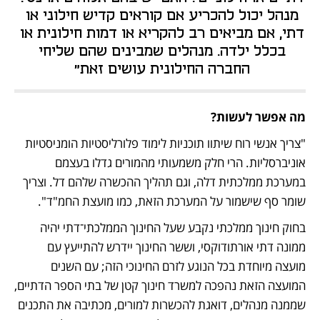
מנהל יכול להכריע אם קוראים קדיש חילוני או 
דתי, אם מביאים רב להקריא או דמות חילונית או 
בכלל ילדה. מנהלים שמבינים שהם שליחי 
החברה החילונית עושים זאת" 
מה אפשר לעשות?
"צריך אנשי רוח שיתוו תוכניות לימוד פלורליסטיות הומניסטיות 
אוניברסליות. הרי חלק משמעותי מהמורים גדלו בעצמם 
במערכת ממלכתית דלה, וגם תהליך ההכשרה שלהם דל. וצריך 
שומר סף שישמור על המערכת הזאת, כמו מועצת החמ"ד".
בחוק חינוך ממלכתי נקבע שעל החינוך הממלכתי־דתי יהיה 
ממונה דתי אורתודוקסי, וששר החינוך יידרש להתייעץ עם 
מועצה מיוחדת בכל הנוגע לזרם החינוכי הזה; עם השנים 
המועצה הזאת נהפכה למשרד חינוך קטן של בתי הספר הדתיים, 
שממנה מנהלים, דואגת להכשרות למורים, מכתיבה את התכנים 