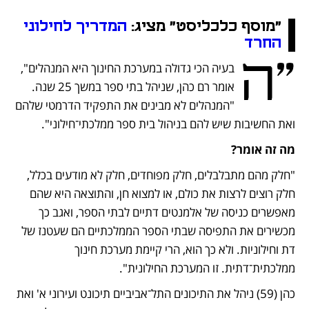
נפתח בכרטיסייה חדשה
נפתח בכרטיסייה חדשה
נפתח בכרטיסייה חדשה
נפתח בכרטיסייה חדשה
נפתח בכרטיסייה חדשה
נפתח בכרטיסייה חדשה
נפתח בכרטיסייה חדשה
נפתח בכרטיסייה חדשה
נפתח בכרטיסייה חדשה
"מוסף כלכליסט" מציג: 
המדריך לחילוני 
נפתח בכרטיסייה חדשה
החרד
"ה
בעיה הכי גדולה במערכת החינוך היא המנהלים", 
אומר רם כהן, שניהל בתי ספר במשך 25 שנה. 
"המנהלים לא מבינים את התפקיד הדרמטי שלהם 
ואת החשיבות שיש להם בניהול בית ספר ממלכתי־חילוני".
מה זה אומר?
"חלק מהם מתבלבלים, חלק מפוחדים, חלק לא מודעים בכלל, 
חלק רוצים לרצות את כולם, או למצוא חן, והתוצאה היא שהם 
מאפשרים כניסה של אלמנטים דתיים לבתי הספר, ואגב כך 
מכשירים את התפיסה שבתי הספר הממלכתיים הם שעטנז של 
דת וחילוניות. ולא כך הוא, הרי קיימת מערכת חינוך 
ממלכתית־דתית. זו המערכת החילונית".
כהן (59) ניהל את התיכונים התל־אביביים תיכונט ועירוני א' ואת 