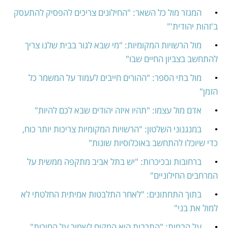
•	
המגזר מול כל השאר: "החילונים צריכים להפסיק להתעסק 
ב'זהות יהודית'"
•	
מול הרשויות המקומיות: "מי שבא לגור בבית שלנו צריך 
להתחשב בצביון החיים שבו"
•	
מול בתי הספר: "ההורים חייבים לעמוד על המשמר כל 
הזמן"
•	
אדם מול עצמו: "תהיו איזה יהודים שבא לכם להיות"
•	
במנגנוני השלטון: "הרשויות המקומיות צריכות יותר כוח, 
כדי שיוכלו להתחשב באוכלוסיות שונות"
•	
ברחובות ובכיכרות: "יש בתל אביב מתקפה ממשית על 
המרחבים החילוניים"
•	
בתוך התחתונים: "לאחר התלבטות אמיתית החלטתי לא 
למול את בני"
•	
על הבמות: "התרבות היא המקום לשמור על החירות"