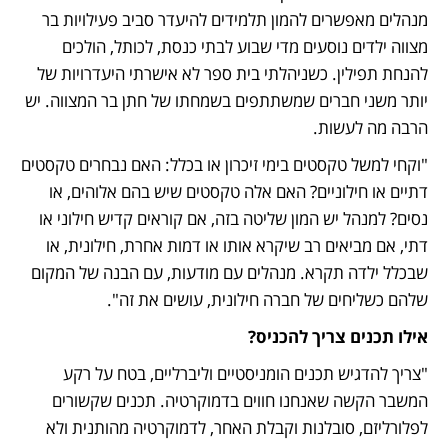
מנהלים מאפשרים להמון תלמידים להיעדר סביב פעילויות בר 
מצווה ילדים נוסעים מדי שבוע לבתי כנסת, לכותל, הולכים 
להנחת תפילין. כשניהלתי בית ספר לא אישרתי היעדרויות של 
יותר משני חברים שמשתתפים בשמחתו של חתן בר המצווה. יש 
הרבה מה לעשות. 
"וקחי למשל טקסטים בימי זיכרון או בכלל: האם נבחרים טקסטים 
דתיים או חילוניים? האם אלה טקסטים שיש בהם אלוהים, או 
נסים? למנהל יש המון שליטה בזה, אם קוראים קדיש חילוני או 
דתי, אם מביאים רב שיקרא אותו או דמות אחרת, חילונית, או 
שבכלל ילדה תקרא. מנהלים עם מודעות, עם הבנה של המקום 
שלהם כשליחים של חברה חילונית, עושים את זה". 
אילו תכנים צריך להכניס?
"צריך להדגיש תכנים הומניסטיים וליברליים, בטח על רקע 
המשבר הקשה שאנחנו חווים בדמוקרטיה. תכנים שקשורים 
לפלורליזם, סובלנות וקבלת האחר, לדמוקרטיה מהותנית ולא 