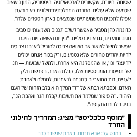
שטוחה וחיוורת, שקשורים לארכיאולוגיה והיסטוריה, המון נושאים 
שכמעט שלא עולים. החברה הממלכתית־חילונית לא מודעת 
אפילו לתכנים המשמעותיים שנמצאים בארון הספרים שלה". 
כדוגמה כהן מסביר שאפשר לשלב תכנים משמעותיים סביב 
חגים ומועדים, גם אוניברסליים. "בין יום השואה ויום הזיכרון 
אפשר למשל לשאול אם השואה צריכה להוביל ל'אנחנו צריכים 
להיות יהודים טהורים שלא נטמעים, ורק בכוח אנחנו יכולים 
להינצל' וכו', או שהמסקנה היא אחרת. ולמשל שבועות — חג 
של תפיסות הומניסטיות שלו, קבלת האחר, הפרשת חלק 
לעניים, רות המואבייה כדוגמה לנאמנות, לחמלה ולאהבת 
האדם. וכסבתא רבתא של דוד המלך היא בלב הזהות של העם 
היהודי. זה סיפור שמלמד את חשיבות קבלת הגר ואהבת הגר, 
בניגוד לרוח התקופה".
"מוסף כלכליסט" מציג: המדריך לחילוני 
החרד
•	
במבט על: אבא תרחם. באמת שנשבר כבר