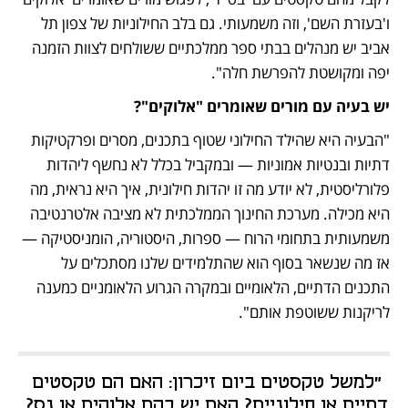
ו'בעזרת השם', וזה משמעותי. גם בלב החילוניות של צפון תל 
אביב יש מנהלים בבתי ספר ממלכתיים ששולחים לצוות הזמנה 
יפה ומקושטת להפרשת חלה".
יש בעיה עם מורים שאומרים "אלוקים"?
"הבעיה היא שהילד החילוני שטוף בתכנים, מסרים ופרקטיקות 
דתיות ובנטיות אמוניות — ובמקביל בכלל לא נחשף ליהדות 
פלורליסטית, לא יודע מה זו יהדות חילונית, איך היא נראית, מה 
היא מכילה. מערכת החינוך הממלכתית לא מציבה אלטרנטיבה 
משמעותית בתחומי הרוח — ספרות, היסטוריה, הומניסטיקה — 
אז מה שנשאר בסוף הוא שהתלמידים שלנו מסתכלים על 
התכנים הדתיים, הלאומיים ובמקרה הגרוע הלאומניים כמענה 
לריקנות ששוטפת אותם".
"למשל טקסטים ביום זיכרון: האם הם טקסטים 
דתיים או חילוניים? האם יש בהם אלוהים או נס? 