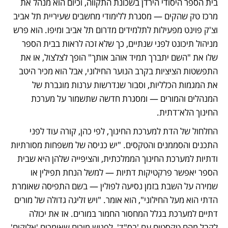
בית הספר היסודי הירדן בשכונת התקווה, וכיום הוא מנהל את 
מרכז טק שהקים — מסגרת ללימודי מחשבים שעיריית תל אביב 
וצ'ק פוינט מפעילות לתלמידים מדרום תל אביב ומיפו. הוא פרש 
מניהול תיכונט לפני שנתיים, כך שלא זכה לראות בבית הספר 
שלו את "השם יתברך תמיד אוהב אותך" הופך לצלצול, או את 
התפשטות הציציות בקרב הנוער החילוני, אבל הוא מכיר היטב 
את המגמות הכלליות, וסבור שנדרשות ערנות מוגברת של 
המנהלים והמורים — ומסגרת חדשה שתשמור על מערכת 
החינוך הלא־דתית.
החלחול של הדת למערכת החינוך, לפי כהן, קורה עוד לפני 
התכנים והסממנים והטקסים. "יש כניסה של משפחות מסורתיות 
ודתיות למערכת החינוך הממלכתית, והציפייה שלהן היא שבית 
הספר יאפשר פרקטיקות דתיות — למשל הנחת תפילין או 
שמירה על השבת בזמן נסיעה לפולין — בשם התפיסה שאומרת 
הדתי הוא מעל החילוני", הוא אומר. "ויש זליגה גדולה של מורים 
דתיים למערכת בגלל המחסור החמור במורים. אז את יכולה 
לקבל מהם טקסטים עם 'בס"ד', לפגוש מורים שאומרים 'אלוקים' 