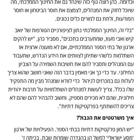
וכדומה. כהן רוצה גוף כזה שינהל גם את החינוך הממלכתי, מה 
שיוכל לחזק את המנהלים, לצמצם את חוסר הביטחון או חוסר 
המודעות, ולתת גם למורים כלים נכונים. 
"בלי זה, החינוך הממלכתי נתון לציפורניים הטורפות של יואב 
קיש ואבי מעוז, שמתערבים בתכנים", מסביר כהן. "יש להקים 
ארגון של בתי הספר הממלכתיים, אם לא מועצה ארצית אז 
השתלמות כלשהי שתיתן לצוותים את הידע הנדרש, שתעבוד 
עם המנהלים ותסביר להם את חשיבות השמירה על הצביון 
החילוני. עד כדי כך אני מאמין בדבר הזה שאני חושב שהוא צריך 
לעלות גם במכרזים לניהול  כדי לוודא שמנהל מבין מה התפקיד 
שלו בכלל. צריך לעשות למנהלים השתלמויות על תרבות יהודית 
חילונית, שהם לא מכירים מספיק. וחשוב להבהיר להם שהם לא 
צריכים להשתתף בפרקטיקות דתיות".
איך משרטטים את הגבול?
"יש המון פרקטיקות דתיות בבתי הספר. הפעילויות של ארגון 
'מסע ישראלי' למשל הן בהגדרה שומרות שבת. בכיתה ז' 