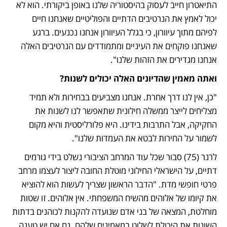
התיאטרון חייב לעסוק בהיסטוריה שלנו באופן ביקורתי. הוא לא 
יכול לאמץ את הנרטיבים הדתיים והפוליטיים שאנחנו חיים 
לפיהם מתוך עיוורון, כי בגלל העיוורון אנחנו נכנעים. ברגע 
שאנחנו פוקחים את העיניים ומתמודדים עם הנרטיבים האלה 
אנחנו מגדירים את הזהות שלנו".
ואתה מאמין שהדיונים האלה יכולים לשנות?
"כן, אין לנו דרך אחרת. אנחנו מצביעים בבחירות ולא תמיד 
מצליחים לייצר ממשלה חילונית שתאפשר לנו לשנות את 
החקיקה, אבל התרבות בידינו. היא פלורליסטית והיא מקום 
לשמור על החירות לבטא את העמדות שלנו".
לרנר (75) סבור שכל עוד המרחב הציבורי נשלט בידי גורמים 
דתיים, על הישראלי החילוני מוטלת החובה ליצור לעצמו מרחב 
פרטי חופשי מדת. "הדבר הראשון שצריך לעשות הוא להוציא 
את קיומו של אלוהים מהשיח המשפחתי. אין אלוהים. זו שטות 
מוחלטת, המצאה של בני אדם שנועדה להקנות לכוהנים בדתות 
השונות את היכולת לשלוט במאמינים שלהם. גם אם יש טענה 