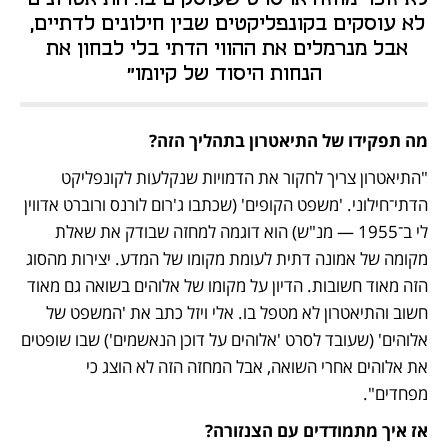
לא עוסקים בקונפליקטים שבין חילונים לדתיים, 
אבל מנרמלים את ההווי הדתי בלי לבחון את 
הנחות היסוד של קיומו"
מה תפקידו של התיאטרון בתהליך הזה?
"התיאטרון צריך לחקור את הדמויות שנקלעות לקונפליקט 
הדתי־חילוני. 'משפט הקופים' (שכתבו ג'רום לורנס ורוברט אדווין 
לי ב־1955 — מנ"ש) הוא דוגמה למחזה שבודק את שאלת 
מקומה של אמונה דתית לעומת מקומו של המדע. יצירות מהסוג 
הזה מאוד חשובות. הדיון על מקומו של אלוהים בשואה גם מאוד 
חשוב והתיאטרון לא מטפל בו. אלי ויזל כתב את 'המשפט של 
אלוהים' (שעובד לסרט 'אלוהים על דוכן הנאשמים') שבו שופטים 
את אלוהים אחרי השואה, אבל המחזה הזה לא הוצג כי 
מפחדים". 
אז איך מתמודדים עם הצנזורה?