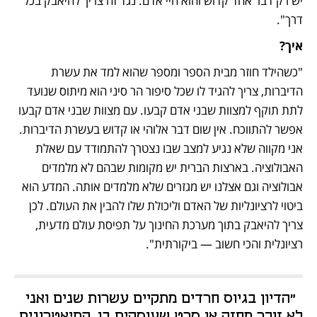
יש רק דבר אחד קדוש והוא חיי אדם. נגד זה צריך להיאבק בכל 
דרך". 
איך?
"כשהילד חוזר מבית הספר ומספר שהוא למד את עשרת 
הדיברות, צריך להגיד לו שכל סיפור הר סיני הוא מיתוס שנועד 
לתת תוקף למצוות שבני אדם קבעו. עם מצוות שבני אדם קבעו 
אפשר להתווכח. אין שום דבר אלוהי או קדוש בעשרת הדיברות. 
אני מקווה שלא נגיע למצב שבו נצטרך להתמודד עם שאלת 
האבולוציה. בארצות הברית יש מקומות שבהם לא מלמדים 
אבולוציה וגם אצלנו יש מגזרים שלא מלמדים אותה. המדע הוא 
ביטוי לרציונליות של האדם וליכולת שלו להבין את העולם. לכן 
צריך להיאבק בתוך מערכת החינוך על תפיסת עולם מדעית, 
רציונלית והכי חשוב — ביקורתית". 
"הדיון בגיוס חרדים מתקיים עשרות שנים ואני 
לא זוכר מחזה או סרט שעוסקים בו. התיאטרונים 