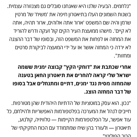
"נלחמים. הבעיה שלנו היא שאנחנו סובלים גם מצנזורה עצמית. 
בשנות השמונים העלו בתיאטרון חיפה את 'משיח' של מרטין 
שרמן והיה שם המשפט 'ארור אתה אלוהים, ארור תהיה, אתה 
לא קיים'. מישהו ממועצת העיר הקים קול זעקה ודרש להוריד 
את המחזה או לפחות את המשפט הזה, ובסופו של דבר ההצגה 
לא ירדה כי המחזה אושר אז על ידי המועצה לביקורת סרטים 
ומחזות".
אחרי שכתבת את "דוחקי הקץ" קבוצה ימנית ששמה 
ישראל שלי קראה להחרים את תיאטרון החאן בטענה 
שהמחזה מסית נגד ימנים, דתיים ומתנחלים אבל בסופו 
של דבר המחזה הוצג.
"נכון. הוא עסק במוטציות של הדתיות היהודית שהן מטורפות. 
חייבים לנהל את המערכה בפלטפורמות האפשריות ולהילחם, כל 
עוד אפשר, על הפלטפורמות הקיימות — טלוויזיה, קולנוע, 
תיאטרון — ולעורר בהן שיח שמתמודד עם הכוח החקיקתי של 
הרוב הפוליטי".