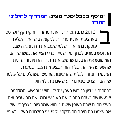
נפתח בכרטיסייה חדשה
נפתח בכרטיסייה חדשה
נפתח בכרטיסייה חדשה
נפתח בכרטיסייה חדשה
נפתח בכרטיסייה חדשה
נפתח בכרטיסייה חדשה
נפתח בכרטיסייה חדשה
נפתח בכרטיסייה חדשה
נפתח בכרטיסייה חדשה
"מוסף כלכליסט" מציג: 
המדריך לחילוני 
נפתח בכרטיסייה חדשה
החרד
ב
־2013 כתב מוטי לרנר את המחזה "דוחקי הקץ" ושרטט 
באמצעותו את יחסו לדת ולמקומה בישראל. העלילה 
עוסקת במחזאי ירושלמי שעזב את הדת ומגלה שבנו 
התחפש בפורים לברוך גולדשטיין. כדי להציל את נפשו של הבן 
הוא פוגש את הרבנים שהפיצו את התורה הדתית והרעיונית 
שהשפיעה על המחבל היהודי לבצע את הטבח במערת 
המכפלה, ונחרד לגלות שהרעיונות שהפיצו משתלטים על עולמו 
של הבן ויוצרים ביניהם קרע שאינו ניתן לאיחוי.
"במחזה יש דיון בכיבוש הארץ על ידי יהושע ובפשעי המלחמה 
שנעשו שם כשהם החריבו את העיר עי והרגו את התושבים ואת 
בעלי החיים שבה באופן שיטתי", הוא אומר כיום. "צריך לשאול 
את עצמנו מה היתה ההצדקה של פשעי המלחמה האלו, ובעיניי 