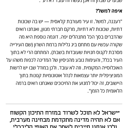
שבערים שבהן זה אכן נעשה זה עובד לא רע".
איפה למשל? 
"רעננה, למשל. זו עיר מעורבת קלאסית — יש בה שכונות 
דתיות, שכונות לא דתיות, מרקם חברתי מגוון, ואנחנו רואים 
שהדברים בסך הכל מתנהלים יפה. דוגמה נוספת היא מה 
שקורה עכשיו עם מתחם ביג גלילות ברמת השרון (שם העירייה 
מסרבת לקנוס חנויות שעובדות בשבת). המתחם הרי לא בתוך 
העיר בכלל, והעימות נובע מהניסיון של המדינה לכפות משהו על 
האוכלוסייה המקומית. וזה לא עובד. ולכן במודל שבו יש לרשות 
המוניציפלית יותר עצמאות לנהל אוטונומיות קטנות בתוך 
היישובים, זה יכול למנוע את החיכוכים שאנחנו רואים ברמה 
הלאומית כל הזמן".
"ישראל לא תוכל לשרוד במזרח התיכון הקשוח 
אם לא תהיה מדינה מתקדמת מבחינה מערבית, 
ולכן אנחנו חייבים לשמר את האופי הליברלי 