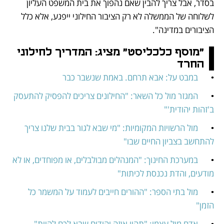
בסדר, אבל צריך להבין שאם נהפוך את בית המשפט העליון 
לשלוחה של הממשלה לא רק הציבור החילוני ייפגע, אלא כלל 
הציבורים במדינה".
"מוסף כלכליסט" מציג: המדריך לחילוני 
החרד
•	
במבט על: אבא תרחם. באמת שנשבר כבר
•	
המגזר מול כל השאר: "החילונים צריכים להפסיק להתעסק 
ב'זהות יהודית'"
•	
מול הרשויות המקומיות: "מי שבא לגור בבית שלנו צריך 
להתחשב בצביון החיים שבו"
•	
במערכת החינוך: "המנהלים מבולבלים, או מפוחדים, או לא 
מודעים, והדת נכנסת לכיתות"
•	
מול בתי הספר: "ההורים חייבים לעמוד על המשמר כל 
הזמן"
•	
אדם מול עצמו: "תהיו איזה יהודים שבא לכם להיות"