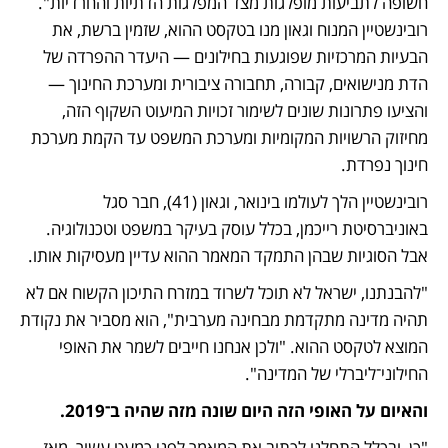
חשופה לתביעות מופלגות מצד המפלגות הדתיות והחרדיות". 
רובינשטיין המנוח וגאון מנו בטקסט ההוא, שזמין ברשת, את 
הבעיות המרכזיות שפוגעות בחילונים — היעדר ההפרדה של 
הדת מנישואים, קבורה, תחבורה ציבורית ומערכת החינוך — 
והציעו פתרונות שונים לשימור זכויות המיעוט השקוף הזה, 
מחיזוק הרשויות המקומיות ומערכת המשפט עד הקמת מערכת 
חינוך נפרדת.
רובינשטיין הלך לעולמו בינואר, וגאון (41), חבר סגל 
באוניברסיטת רייכמן, בכלל עוסק בעיקר במשפט וטכנולוגיה. 
אבל הסוגיות שבהן התמקד המאמר ההוא עדיין מעסיקות אותו.
"להבנתנו, ישראל לא תוכל לשרוד במזרח התיכון הקשוח אם לא 
תהיה מדינה מתקדמת מבחינה מערבית", הוא מסביר את נקודת 
המוצא לטקסט ההוא. "ולכן אנחנו חייבים לשמר את האופי 
החילוני־ליברלי של המדינה". 
והאיום על האופי הזה היום שונה מזה שהיה ב־2019.
"כן, ובכלל התחלנו לכתוב את המאמר לפני כמעט עשור, מאז 