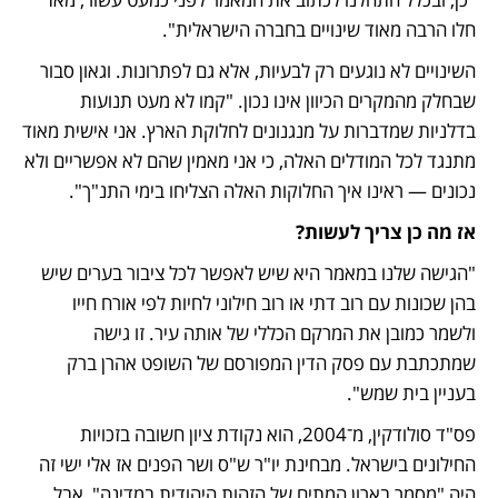
חלו הרבה מאוד שינויים בחברה הישראלית".
השינויים לא נוגעים רק לבעיות, אלא גם לפתרונות. וגאון סבור 
שבחלק מהמקרים הכיוון אינו נכון. "קמו לא מעט תנועות 
בדלניות שמדברות על מנגנונים לחלוקת הארץ. אני אישית מאוד 
מתנגד לכל המודלים האלה, כי אני מאמין שהם לא אפשריים ולא 
נכונים — ראינו איך החלוקות האלה הצליחו בימי התנ"ך".
אז מה כן צריך לעשות?
"הגישה שלנו במאמר היא שיש לאפשר לכל ציבור בערים שיש 
בהן שכונות עם רוב דתי או רוב חילוני לחיות לפי אורח חייו 
ולשמר כמובן את המרקם הכללי של אותה עיר. זו גישה 
שמתכתבת עם פסק הדין המפורסם של השופט אהרן ברק 
בעניין בית שמש".
פס"ד סולודקין, מ־2004, הוא נקודת ציון חשובה בזכויות 
החילונים בישראל. מבחינת יו"ר ש"ס ושר הפנים אז אלי ישי זה 
היה "מסמר בארון המתים של הזהות היהודית במדינה", אבל 