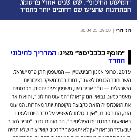
"המיעוט החילוני". שש שנים אחרי פרסומו,
הפתרונות שהציעו שם דחופים יותר מתמיד
רוני דורי
|
09:00, 30.04.25
נפתח בכרטיסייה חדשה
נפתח בכרטיסייה חדשה
נפתח בכרטיסייה חדשה
נפתח בכרטיסייה חדשה
נפתח בכרטיסייה חדשה
נפתח בכרטיסייה חדשה
נפתח בכרטיסייה חדשה
נפתח בכרטיסייה חדשה
נפתח בכרטיסייה חדשה
"מוסף כלכליסט" מציג: 
המדריך לחילוני 
נפתח בכרטיסייה חדשה
החרד
2019. פרופ' אמנון רובינשטיין — המשפטן חתן פרס ישראל, 
השר וחבר הכנסת לשעבר, דמות רבת־משקל בציבוריות 
הישראלית — וד"ר אביב גאון, משפטן צעיר יחסית, מפרסמים 
מאמר כמעט נבואי. הם קראו לו "המיעוט החילוני", והוא תיאר 
את האוכלוסייה הזאת כקבוצה מקופחת יותר מאחרות. המיעוט 
הזה, הם הסבירו, "אין ביכולתו להשפיע על סדר היום ולעצבו 
באמצעות המנגנונים הפוליטיים". הם הזהירו גם כי "סביר להניח 
שבעתיד הנראה לעין לא יתאפשר להרכיב קואליציה שלא תהיה 