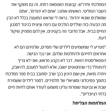
הממלכתי וחדו"ש. קבוצות הווטסאפ רתחו. זה גם משקף את 
השבר הפוליטי. האשימו אותנו: 'אתם לא יהודים', 'אתם 
שמאלנים שונאי יהדות'. נראה לי שראש המועצה בכלל לא הבין 
מה הבעיה בזה שילדים הולכים עם כיפה וציצית בניגוד לסגנון 
החיים בבית. אבל מדובר פה בקטינים. אין להם מספיק שיקול 
דעת.
"מפריע לי שמשמיעים לילדים שלי מסרים, שלפיהם הם לא 
אחראים לחייהם ולהחלטות שלהם. אני נגד הגישה 
הפטאליסטית הזאת. דבר לא נקבע מראש, ואני לא צריך 
להתפלל כדי שהחטופים ישובו, אלא לפעול למענם, להיאבק. 
ויתרה מזאת, אין שום היגיון בכך שרב יסתובב בבית ספר ממלכתי 
כתומך פסיכולוגי וסוציאלי של תלמידים. לספר לילדים ששמירת 
שבת או צניעות שומרות עלינו משמעו לעודד אותם לחיות חיים 
בלתי רציונליים". 
המלחמות הצליחו?