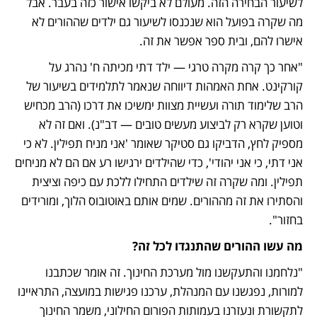
לשיעור הבחירה הזה. מעולם לא ביקשו אישור כזה בעבר. אבל 
מה שקרה בפועל הוא שנכנסו לשיעור גם ילדים שההורים לא 
אישרו להם, ובית ספר אפשר את זה. 
"אחר כך קרה מקרה טרגי — ילד דתי מכיתה ח' נהרג על 
קורקינט. אחת האמהות דיווחה שנאמר לתלמידים בשיעור של 
הרב שלימוד תורה ועשיית מצוות ימשיכו את דרכו (הרב מכחיש 
וטוען שקרא רק לביצוע מעשים טובים — דב"נ). ואם זה לא 
מספיק לחץ, הדביקו גם סטיקר שאומר 'אני מניח תפילין. לא כי 
אני דתי, כי אני יהודי', כדי שהילדים ירגישו רע אם הם לא מניחים 
תפילין. ומה שקרה זה שילדים התחילו ללכת עם כיפה וציצית 
והסתירו את זה מההורים. שמים אותם באוטובוס הלוך, ומורידים 
בחזור".
מה עשו ההורים שהתנגדו לכל זה?
"נלחמנו והתעקשנו מול מערכת החינוך. זה אומר שכתבנו 
למורות, נפגשנו עם המנהלת, ערכנו פגישות במועצה, התראיינו 
לתקשורת ונעזרנו בעמותות הפורום החילוני, משמר החינוך 