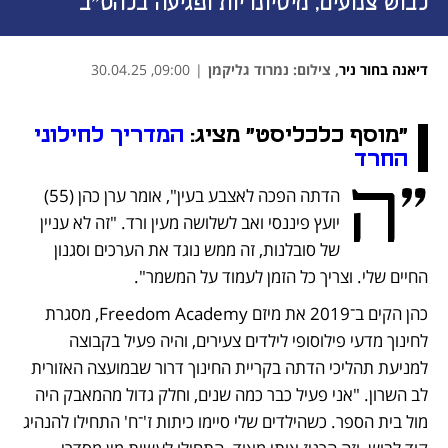
לבוש צנועים, מיסיונריות ופגיעה בלהט"ב
דיאנה בחור ניר
,
צילום: נמרוד גליקמן
|
09:00, 30.04.25
נפתח בכרטיסייה חדשה
נפתח בכרטיסייה חדשה
נפתח בכרטיסייה חדשה
נפתח בכרטיסייה חדשה
נפתח בכרטיסייה חדשה
נפתח בכרטיסייה חדשה
נפתח בכרטיסייה חדשה
נפתח בכרטיסייה חדשה
נפתח בכרטיסייה חדשה
"מוסף כלכליסט" מציג: 
המדריך לחילוני 
נפתח בכרטיסייה חדשה
החרד
"ה
הדתה הפכה לאצבע בעין", אומר ערן כהן (55) 
יועץ פיננסי ואב לשלושה מעין ורד. "זה לא עניין 
של סובלנות, זה ממש נוגד את הערכים וסגנון 
החיים שלי. וצריך כל הזמן לעמוד על המשמר".
כהן הקים ב־2019 את מיזם Freedom Academy, מסגרת 
לחינוך מדעי פילוסופי לילדים צעירים, והיה פעיל בקבוצה 
למניעת תהליכי הדתה בקריית החינוך דרור שבמועצה האזורית 
לב השרון. "אני פעיל כבר כמה שנים, וחלק גדול מהמאבק היה 
מול בית הספר. כשהילדים שלי סיימו כיתות ז'־ח' התחילו להנהיג 