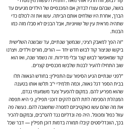
קוד לבוש, וזה הרגיז אותי מאוד. התחילו לעשות מין מסדרי 
בושה, שבהם עצרו לבדוק אם המכנסיים של הילדים מגיעים עד 
הברך, אחרת היו שולחים אותם הביתה. עשו את זה לכולם כדי 
שתהיה מראית עין של שוויוניות, אבל הבנים לא סבלו מזה כמו 
הבנות. 
"זה הפך למאבק רציני, שנמשך שנתיים, עד שבשנה השלישית 
ביקשו שניצור קוד לבוש חדש יחד — הורים, מורים וילדים. ויצרנו 
קוד שמאפשר לבוש קצר ובלי מדידות. זה נשמר שנה, ואז הוא 
שוב התחילו להעיר לבנות שלבשו מכנסיים קצרים.
"לפני שנתיים הגיע הסיפור עם התפילין: בחודש הגאווה תלו 
בבית הספר דגל גאווה, וכמה תלמידי י"ב תלשו אותו בטענה 
שהוא מפריע להם. במקום להפעיל צעד משמעתי נגדם, 
המנהלת הסכימה לתת להם להקים דוכני תפילין, כי היא תפסה 
את מה שהם עשו כאקטיביזם למטרה שחשובה להם. נעשה פה 
עוול כפול ומכופל. היה פה ונדליזם נגד להט"בים, ובמקום להכיר 
בכך, הוונדליסטים קיבלו תמורה בדמות דוכן תפילין — דבר שכל 