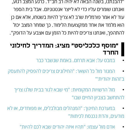
"להבנתנו, בשנה הבאה לא יהיה רב חב"ד. כרגע המצב רגוע, 
ואנחנו שומרים עליו כדי לא לייצר אנטגוניזם. אבל בית הספר 
עוד לא אמר פורמלית שרב לא צריך להיות בשטחו, אלא אם כן 
הוא מלמד את אחד ממקצועות הלימוד. כך שמחר המצב יכול 
להתהפך, ואנחנו צריכים להיות כל הזמן עם אצבע על הדופק".
"מוסף כלכליסט" מציג: המדריך לחילוני 
החרד
•	
במבט על: אבא תרחם. באמת שנשבר כבר
•	
המגזר מול כל השאר: "החילונים צריכים להפסיק להתעסק 
ב'זהות יהודית'"
•	
מול הרשויות המקומיות: "מי שבא לגור בבית שלנו צריך 
להתחשב בצביון החיים שבו"
•	
במערכת החינוך: "המנהלים מבולבלים, או מפוחדים, או לא 
מודעים, והדת נכנסת לכיתות"
•	
אדם מול עצמו: "תהיו איזה יהודים שבא לכם להיות"