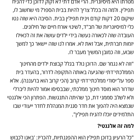
מטרתו היא מיסיונרית. הרי אדם דתי לא זקוק לדוכן כדי להניח 
תפילין. ולמה זה בכלל צריך להיות בבית הספר? מי שחשוב לו, 
שיקום 20 דקות קודם ויניח תפילין בבית. הסיבה היא שזה נטו 
כלי למיסיונריות של חב"ד, לשינוי אורח חיים של חילונים. 
העובדה שזה לכאורה נעשה בידי ילדים עושה את זה לכאילו 
יזמות חברתית, אבל זאת לא. אמרו לנו שזה יישאר כך למשך 
שבוע, וזה כמובן המשיך מעבר לו.
"וזה לא נגמר שם. הדוכן נולד בגלל קבוצת ילדים מהחינוך 
הממלכתי־דתי שהגיעה באותה התקופה לדרור, בהעדר בית 
ספר על־יסודי ממלכתי־דתי קרוב (הכי קרוב הוא ברעננה). אלא 
שדרור הוא מוסד חינוך ממלכתי, שבבסיסו אמור להיות ליברלי 
ולא לשלב סממני דת, כך שהיתה התנגשות. הפתרון הכי אלגנטי 
שנמצא היה להפוך את חדר סגנית המנהלת לחדר ייעודי שבו 
התלמידים יוכלו להניח תפילין". 
למה זה אלגנטי?
"כל הרעיון בדוכן תפילין הוא ההפגנתיות, להכריז: 'באנו לכבוש 